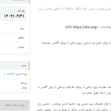
ی عمومی و تربیتی، واحد کنگاور، دانشگاه آزاد اسلامی، همدان، ایران.
چاپ شده
۱۴۰۴/۰۳/۳۱
https://doi.org/۱۰.۶۱۸
DOI:
ارسال
بازنگری
ا رویکرد طرح واره درمانی, زوج درمانی با رویکرد گاتمن, تعارضات
پذیرش
شماره
دوره ۴ شماره ۱ (۱۴۰۴)
نوع مقاله
مقایسه زوج درمانی با رویکرد طرح­واره درمانی با روش گاتمن در
مقالات
زنان آستانه طلاق انجام شد.
انواع تحقیقات نیمه تجربی بود. جامعه آماری پژوهش را تمامی زنان
نحوه استناد به مقاله
ن تشکیل داد. از جامعه آماری مذکور با توجه به روش تحقیق حجم