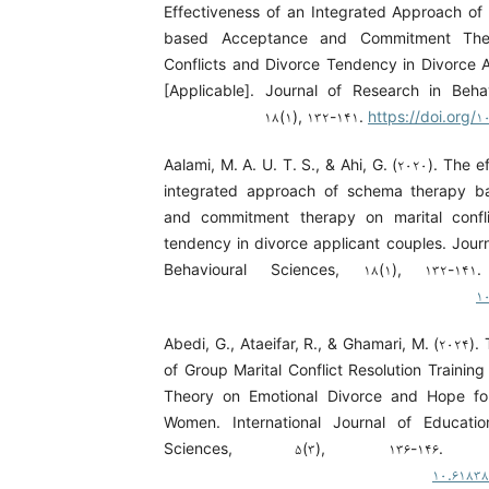
Effectiveness of an Integrated Approach o
based Acceptance and Commitment Ther
Conflicts and Divorce Tendency in Divorce 
[Applicable]. Journal of Research in Beha
۱۸(۱), ۱۳۲-۱۴۱.
https://doi.org/۱
Aalami, M. A. U. T. S., & Ahi, G. (۲۰۲۰). The e
integrated approach of schema therapy b
and commitment therapy on marital confl
tendency in divorce applicant couples. Journ
Behavioural Sciences, ۱۸(۱), ۱۳۲-۱۴
۱
Abedi, G., Ataeifar, R., & Ghamari, M. (۲۰۲۴).
of Group Marital Conflict Resolution Trainin
Theory on Emotional Divorce and Hope for
Women. International Journal of Educati
Sciences, ۵(۳), ۱۳۶-۱۴
۱۰.۶۱۸۳۸