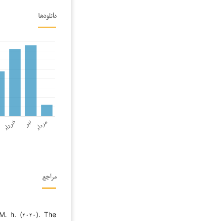
دانلودها
مراجع
M. h. (۲۰۲۰). The