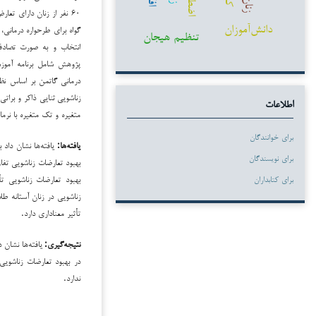
زنان
۶۰ نفر از زنان دارای تعارض زناشویی انتخاب شدند
دانش‌آموزان
گواه برای طرح­واره درمان
تنظیم هیجان
انتخاب و به صورت تصادف
درمانی گاتمن بر اساس نظریه 
زناشویی
اطلاعات
متغیره و تک متغیره با نرم­افزار spss نسخه ۲۶ مورد تجزیه و تحلیل 
برای خوانندگان
یافته‌ها:
یافته‌ها نشان داد
برای نویسندگان
بهبود تعارضات زناشویی تفاو
بهبود تعارضات زناشویی ت
برای کتابداران
زناشویی در زنان آستانه طل
تأثیر معناداری دارد.
نتیجه‌گیری:
یافته‌ها نشان 
در بهبود تعارضات زناشویی
ندارد.