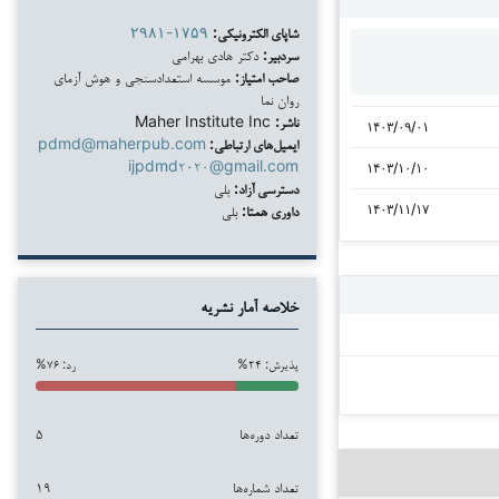
شاپای الکترونیکی:
۲۹۸۱-۱۷۵۹
سردبیر:
دکتر هادی بهرامی
صاحب امتیاز:
موسسه استعدادسنجی و هوش آزمای
روان نما
ناشر:
Maher Institute Inc
۱۴۰۳/۰۹/۰۱
ایمیل‌های ارتباطی:
pdmd@maherpub.com
ijpdmd۲۰۲۰@gmail.com
۱۴۰۳/۱۰/۱۰
دسترسی آزاد:
بلی
داوری همتا:
بلی
۱۴۰۳/۱۱/۱۷
خلاصه آمار نشریه
پذیرش: ۲۴%
رد: ۷۶%
تعداد دوره‌ها
۵
تعداد شماره‌ها
۱۹