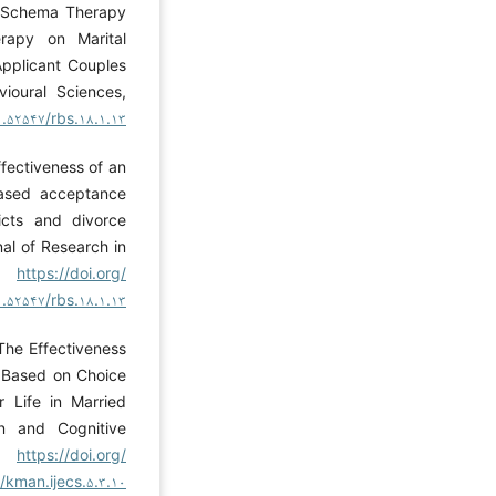
f Schema Therapy
apy on Marital
Applicant Couples
vioural Sciences,
۰.۵۲۵۴۷/rbs.۱۸.۱.۱۳
ffectiveness of an
ased acceptance
icts and divorce
al of Research in
۱.
https://doi.org/
۰.۵۲۵۴۷/rbs.۱۸.۱.۱۳
 The Effectiveness
g Based on Choice
 Life in Married
on and Cognitive
۶.
https://doi.org/
/kman.ijecs.۵.۳.۱۰