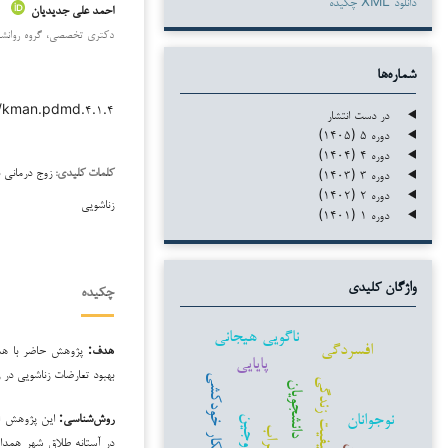
دانلود XML چکیده
احمد علی جدیدیان
دکتری تخصصی، گروه روانشناس
شماره‌ها
۳۸/kman.pdmd.۴.۱.۴
در دست انتشار
دوره ۵ (۱۴۰۵)
دوره ۴ (۱۴۰۴)
زوج درمانی ب
دوره ۳ (۱۴۰۳)
کلمات کلیدی:
دوره ۲ (۱۴۰۲)
زناشویی
دوره ۱ (۱۴۰۱)
واژگان کلیدی
چکیده
ناگویی هیجانی
افسردگی
هدف:
پژوهش حاضر با هدف 
پایایی
بهبود تعارضات زناشویی در 
افکار خودکشی
کیفیت زندگی
دانشجویان
نوجوانان
روش‌شناسی:
این پژوهش از 
زوجین
اضطراب
در آستانه طلاق شهر همدا