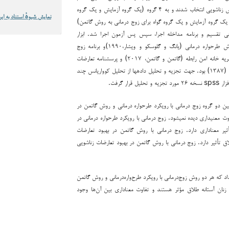
و به ۴ گروه (یک گروه آزمایش و یک گروه
نمایش شیوهٔ استناد به این
ی، یک گروه آزمایش و یک گروه گواه برای زوج درمانی به روش گاتمن)
ی تقسیم و برنامه مداخله اجرا، سپس پس آزمون اجرا شد. ابزار
پژوهش شامل برنامه آموزش طرح­واره درمانی (یانگ و گلوسکو و ویشار،۱۹۹۰)و برنامه زوج
خانه امن رابطه (گاتمن و گاتمن، ۲۰۱۷) و
پرسشنامه
تعارضات
ثنایی ذاکر و براتی (۱۳۸۷) بود. جهت تجزیه و تحلیل داده­ها از تحلیل کوواریانس چند
قرار گرفت.
 بین دو گروه زوج درمانی با رویکرد طرح­واره درمانی و روش گاتمن در
ت معنی­داری دیده نمی­شود. زوج درمانی با رویکرد طرح­واره درمانی در
أثیر معناداری دارد. زوج درمانی با روش گاتمن در بهبود تعارضات
اق تأثیر دارد. زوج درمانی با روش گاتمن در بهبود تعارضات زناشویی
داد که هر دو روش زوج‌درمانی با رویکرد طرح‌واره‌درمانی و روش گاتمن
 زنان آستانه طلاق مؤثر هستند و تفاوت معناداری بین آن‌ها وجود