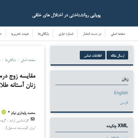
پویایی روانشناختی در اختلال های خلقی
صفحه اصلی
در دست انتشار
شماره جاری
بایگانی‌ها
هیئت تحریریه
د
ارسال مقاله
اطلاعات تماس
صفحه اصلی
/
بایگانی‌ها
/
د
مقایسه زوج درما
زبان
زنان آستانه طلا
English
فارسی
محمد پایداری نیام *
دانلودها
کارشناسی ارشد ، گروه 
XML چکیده
ایران (نویسنده مسئول).