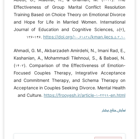
Effectiveness of Group Marital Conflict Resolution
Training Based on Choice Theory on Emotional Divorce
and Hope for Life in Married Women. International
Journal of Education and Cognitive Sciences, ۵(۳),
۱۳۶-۱۴۶.
https://doi.org/۱۰.۶۱۸۳۸/kman.ijecs.۵.۳.۱۰
Ahmadi, G. M., Akbarzadeh Amirdehi, N., Imani Rad, E.,
Kashanian, A., Mohammadi Tilehnoui, S., & Babaei, N.
(۱۴۰۳). Comparison of the Effectiveness of Emotion-
Focused Couples Therapy, Integrative Acceptance
and Commitment Therapy, and Schema Therapy on
Acceptance in Couples Seeking Divorce. Mental Health
and Culture.
https://frooyesh.ir/article-۱-۴۴۹۹-en.html
نمایش منابع بیشتر