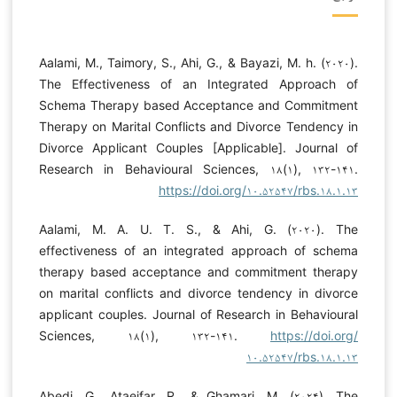
Aalami, M., Taimory, S., Ahi, G., & Bayazi, M. h. (۲۰۲۰).
The Effectiveness of an Integrated Approach of
Schema Therapy based Acceptance and Commitment
Therapy on Marital Conflicts and Divorce Tendency in
Divorce Applicant Couples [Applicable]. Journal of
Research in Behavioural Sciences, ۱۸(۱), ۱۳۲-۱۴۱.
https://doi.org/۱۰.۵۲۵۴۷/rbs.۱۸.۱.۱۳
Aalami, M. A. U. T. S., & Ahi, G. (۲۰۲۰). The
effectiveness of an integrated approach of schema
therapy based acceptance and commitment therapy
on marital conflicts and divorce tendency in divorce
applicant couples. Journal of Research in Behavioural
Sciences, ۱۸(۱), ۱۳۲-۱۴۱.
https://doi.org/
۱۰.۵۲۵۴۷/rbs.۱۸.۱.۱۳
Abedi, G., Ataeifar, R., & Ghamari, M. (۲۰۲۴). The