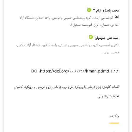
محمد پایداری نیام *
کارشناسی ارشد ، گروه روانشناسی عمومی و تربیتی، واحد همدان، دانشگاه آزاد
اسلامی، همدان، ایران (نویسنده مسئول).
احمد علی جدیدیان
دکتری تخصصی، گروه روانشناسی عمومی و تربیتی، واحد کنگاور، دانشگاه آزاد اسلامی،
همدان، ایران.
https://doi.org/۱۰.۶۱۸۳۸/kman.pdmd.۴.۱.۴
DOI:
زوج درمانی با رویکرد طرح واره درمانی, زوج درمانی با رویکرد گاتمن,
کلمات کلیدی:
تعارضات زناشویی
چکیده