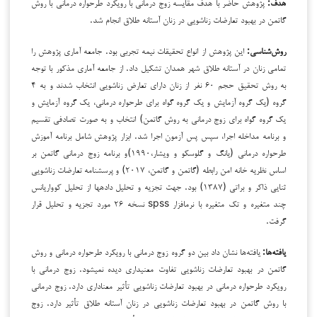
هدف:
پژوهش حاضر با هدف مقایسه زوج درمانی با رویکرد طرح­واره درمانی با روش
گاتمن در بهبود تعارضات زناشویی در زنان آستانه طلاق انجام شد.
روش‌شناسی:
این پژوهش از انواع تحقیقات نیمه تجربی بود. جامعه آماری پژوهش را
تمامی زنان در آستانه طلاق شهر همدان تشکیل داد. از جامعه آماری مذکور با توجه
به روش تحقیق حجم ۶۰ نفر از زنان دارای تعارض زناشویی انتخاب شدند
و به ۴
گروه (یک گروه آزمایش و یک گروه گواه برای طرح­واره درمانی، یک گروه آزمایش و
یک گروه گواه برای زوج درمانی به روش گاتمن) انتخاب و به صورت تصادفی تقسیم
و برنامه مداخله اجرا، سپس پس آزمون اجرا شد. ابزار پژوهش شامل برنامه آموزش
طرح­واره درمانی (یانگ و گلوسکو و ویشار،۱۹۹۰)و برنامه زوج درمانی گاتمن بر
اساس نظریه خانه امن رابطه (گاتمن و گاتمن، ۲۰۱۷) و
پرسشنامه
تعارضات زناشویی
ثنایی ذاکر و براتی (۱۳۸۷) بود. جهت تجزیه و تحلیل داده­ها از تحلیل کوواریانس
چند متغیره و تک متغیره با نرم­افزار spss نسخه ۲۶ مورد تجزیه و تحلیل قرار
گرفت.
یافته‌ها:
یافته‌ها نشان داد بین دو گروه زوج درمانی با رویکرد طرح­واره درمانی و روش
گاتمن در بهبود تعارضات زناشویی تفاوت معنی­داری دیده نمی­شود. زوج درمانی با
رویکرد طرح­واره درمانی در بهبود تعارضات زناشویی تأثیر معناداری دارد. زوج درمانی
با روش گاتمن در بهبود تعارضات زناشویی در زنان آستانه طلاق تأثیر دارد. زوج