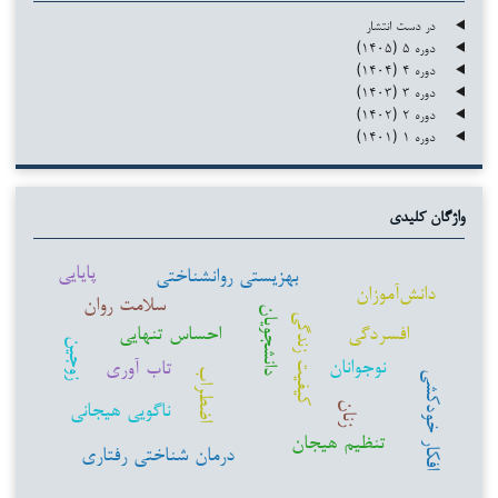
در دست انتشار
دوره ۵ (۱۴۰۵)
دوره ۴ (۱۴۰۴)
دوره ۳ (۱۴۰۳)
دوره ۲ (۱۴۰۲)
دوره ۱ (۱۴۰۱)
واژگان کلیدی
پایایی
بهزیستی روانشناختی
دانش‌آموزان
سلامت روان
دانشجویان
کیفیت زندگی
افسردگی
احساس تنهایی
زوجین
نوجوانان
تاب آوری
اضطراب
افکار خودکشی
ناگویی هیجانی
زنان
تنظیم هیجان
درمان شناختی رفتاری