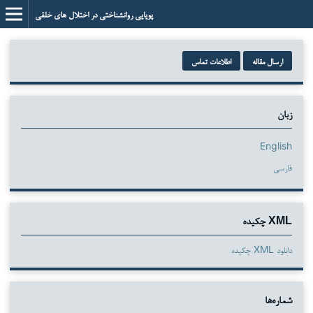
پویایی روانشناختی در اختلال های خلقی
ارسال مقاله
اطلاعات تماس
زبان
English
فارسی
XML چکیده
دانلود XML چکیده
شماره‌ها