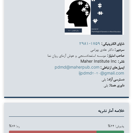
شاپای الکترونیکی:
۲۹۸۱-۱۷۵۹
سردبیر:
دکتر هادی بهرامی
صاحب امتیاز:
موسسه استعدادسنجی و هوش آزمای روان نما
ناشر:
Maher Institute Inc
ایمیل‌های ارتباطی:
pdmd@maherpub.com
ijpdmd۲۰۲۰@gmail.com
دسترسی آزاد:
بلی
داوری همتا:
بلی
خلاصه آمار نشریه
پذیرش: ۲۴%
رد: ۷۶%