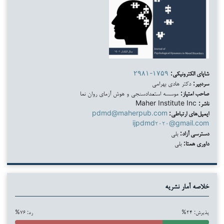
شاپای الکترونیکی:
۲۹۸۱-۱۷۵۹
سردبیر:
دکتر هادی بهرامی
صاحب امتیاز:
موسسه استعدادسنجی و هوش آزمای روان نما
ناشر:
Maher Institute Inc
ایمیل‌های ارتباطی:
pdmd@maherpub.com
ijpdmd۲۰۲۰@gmail.com
دسترسی آزاد:
بلی
داوری همتا:
بلی
خلاصه آمار نشریه
پذیرش: ۲۴%
رد: ۷۶%