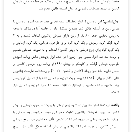
هدف:
پژوهش حاضر با هدف مقایسه زوج درمانی با رویکرد طرح­واره درمانی با روش
گاتمن در بهبود تعارضات زناشویی در زنان آستانه طلاق انجام شد.
روش‌شناسی:
این پژوهش از انواع تحقیقات نیمه تجربی بود. جامعه آماری پژوهش را
تمامی زنان در آستانه طلاق شهر همدان تشکیل داد. از جامعه آماری مذکور با توجه
به روش تحقیق حجم ۶۰ نفر از زنان دارای تعارض زناشویی انتخاب شدند
و به ۴
گروه (یک گروه آزمایش و یک گروه گواه برای طرح­واره درمانی، یک گروه آزمایش و
یک گروه گواه برای زوج درمانی به روش گاتمن) انتخاب و به صورت تصادفی تقسیم
و برنامه مداخله اجرا، سپس پس آزمون اجرا شد. ابزار پژوهش شامل برنامه آموزش
طرح­واره درمانی (یانگ و گلوسکو و ویشار،۱۹۹۰)و برنامه زوج درمانی گاتمن بر
اساس نظریه خانه امن رابطه (گاتمن و گاتمن، ۲۰۱۷) و
پرسشنامه
تعارضات زناشویی
ثنایی ذاکر و براتی (۱۳۸۷) بود. جهت تجزیه و تحلیل داده­ها از تحلیل کوواریانس
چند متغیره و تک متغیره با نرم­افزار spss نسخه ۲۶ مورد تجزیه و تحلیل قرار
گرفت.
یافته‌ها:
یافته‌ها نشان داد بین دو گروه زوج درمانی با رویکرد طرح­واره درمانی و روش
گاتمن در بهبود تعارضات زناشویی تفاوت معنی­داری دیده نمی­شود. زوج درمانی با
رویکرد طرح­واره درمانی در بهبود تعارضات زناشویی تأثیر معناداری دارد. زوج درمانی
با روش گاتمن در بهبود تعارضات زناشویی در زنان آستانه طلاق تأثیر دارد. زوج