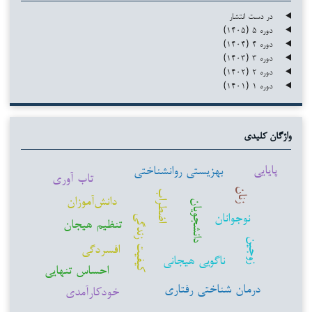
در دست انتشار
دوره ۵ (۱۴۰۵)
دوره ۴ (۱۴۰۴)
دوره ۳ (۱۴۰۳)
دوره ۲ (۱۴۰۲)
دوره ۱ (۱۴۰۱)
واژگان کلیدی
پایایی
بهزیستی روانشناختی
تاب آوری
زنان
اضطراب
دانش‌آموزان
دانشجویان
نوجوانان
کیفیت زندگی
تنظیم هیجان
زوجین
افسردگی
ناگویی هیجانی
احساس تنهایی
درمان شناختی رفتاری
خودکارآمدی