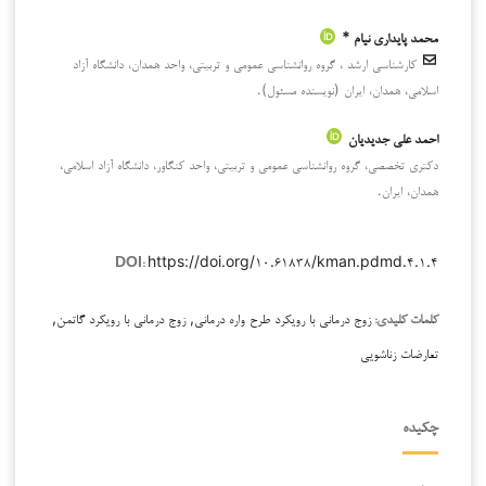
محمد پایداری نیام *
کارشناسی ارشد ، گروه روانشناسی عمومی و تربیتی، واحد همدان، دانشگاه آزاد
اسلامی، همدان، ایران (نویسنده مسئول).
احمد علی جدیدیان
دکتری تخصصی، گروه روانشناسی عمومی و تربیتی، واحد کنگاور، دانشگاه آزاد اسلامی،
همدان، ایران.
https://doi.org/۱۰.۶۱۸۳۸/kman.pdmd.۴.۱.۴
DOI:
زوج درمانی با رویکرد طرح واره درمانی, زوج درمانی با رویکرد گاتمن,
کلمات کلیدی:
تعارضات زناشویی
چکیده