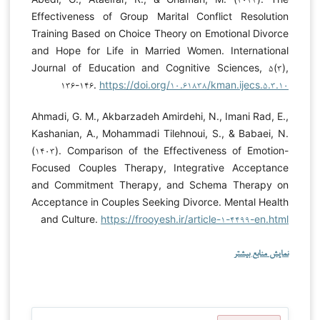
Effectiveness of Group Marital Conflict Resolution
Training Based on Choice Theory on Emotional Divorce
and Hope for Life in Married Women. International
Journal of Education and Cognitive Sciences, ۵(۳),
۱۳۶-۱۴۶.
https://doi.org/۱۰.۶۱۸۳۸/kman.ijecs.۵.۳.۱۰
Ahmadi, G. M., Akbarzadeh Amirdehi, N., Imani Rad, E.,
Kashanian, A., Mohammadi Tilehnoui, S., & Babaei, N.
(۱۴۰۳). Comparison of the Effectiveness of Emotion-
Focused Couples Therapy, Integrative Acceptance
and Commitment Therapy, and Schema Therapy on
Acceptance in Couples Seeking Divorce. Mental Health
and Culture.
https://frooyesh.ir/article-۱-۴۴۹۹-en.html
نمایش منابع بیشتر