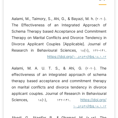
Aalami, M., Taimory, S., Ahi, G., & Bayazi, M. h. (۲۰۲۰).
The Effectiveness of an Integrated Approach of
Schema Therapy based Acceptance and Commitment
Therapy on Marital Conflicts and Divorce Tendency in
Divorce Applicant Couples [Applicable]. Journal of
Research in Behavioural Sciences, ۱۸(۱), ۱۳۲-۱۴۱.
https://doi.org/۱۰.۵۲۵۴۷/rbs.۱۸.۱.۱۳
Aalami, M. A. U. T. S., & Ahi, G. (۲۰۲۰). The
effectiveness of an integrated approach of schema
therapy based acceptance and commitment therapy
on marital conflicts and divorce tendency in divorce
applicant couples. Journal of Research in Behavioural
Sciences, ۱۸(۱), ۱۳۲-۱۴۱.
https://doi.org/
۱۰.۵۲۵۴۷/rbs.۱۸.۱.۱۳
Abedi, G., Ataeifar, R., & Ghamari, M. (۲۰۲۴). The