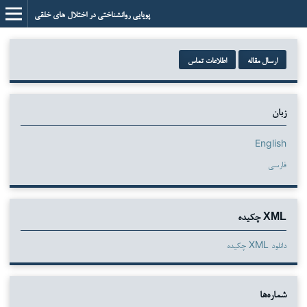
پویایی روانشناختی در اختلال های خلقی
ارسال مقاله
اطلاعات تماس
زبان
English
فارسی
XML چکیده
دانلود XML چکیده
شماره‌ها