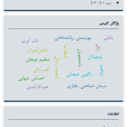
دوره ۱ (۱۴۰۱)
واژگان کلیدی
پایایی
بهزیستی روانشناختی
تاب آوری
زنان
اضطراب
دانش‌آموزان
دانشجویان
نوجوانان
کیفیت زندگی
تنظیم هیجان
زوجین
افسردگی
ناگویی هیجانی
احساس تنهایی
درمان شناختی رفتاری
خودکارآمدی
اطلاعات
برای خوانندگان