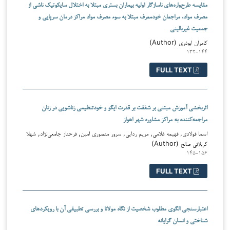
مقایسه‌ طرح‌واره‌های ناسازگار‌ اولیه‌ بیماران بستری مبتلا به اختلال سایکوتیک ناشی از
مصرف مواد، مراجعان خودمعرف مبتلا به سوء مصرف مواد مراکز درمان سرپایی و
جمعیت غیربالینی
کامران ابوذری (Author)
۱۳۲-۱۴۴
FULL TEXT
اثربخشی آموزش مبتنی بر شفقت بر قدرت ایگو و خودتنظیمی زناشویی در زنان
مراجعه‌کننده به مراکز مشاوره شهر اهواز
اسما فولادی, فهیمه غلامی, مریم ردایی, سرور منصوری امین, فرحناز جامعی‌نژاد, شهلا
کربلائی صالح (Author)
۱۴۵-۱۵۶
FULL TEXT
اعتبارسنجی الگوی مطلوب شخصیت از نگاه مولانا و بررسی تطبیقی آن با رویکردهای
شناختی و انسان گرایانه