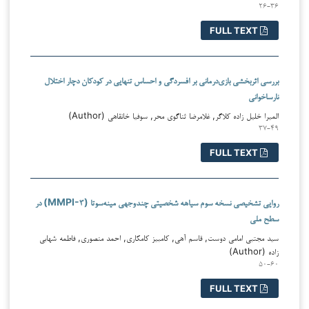
۲۶-۳۶
FULL TEXT
بررسی اثربخشی بازی‌درمانی بر افسردگی و احساس تنهایی در کودکان دچار اختلال
نارساخوانی
المیرا خلیل زاده کلاگر, غلامرضا ثناگوی محر, سوفیا خانقاهی (Author)
۳۷-۴۹
FULL TEXT
روایی تشخیصی نسخه سوم سیاهه شخصیتی چندوجهی مینه‌سوتا (MMPI-۳) در
سطح ملی
سید مجتبی امامی دوست, قاسم آهی, کامبیز کامکاری, احمد منصوری, فاطمه شهابی
زاده (Author)
۵۰-۶۰
FULL TEXT