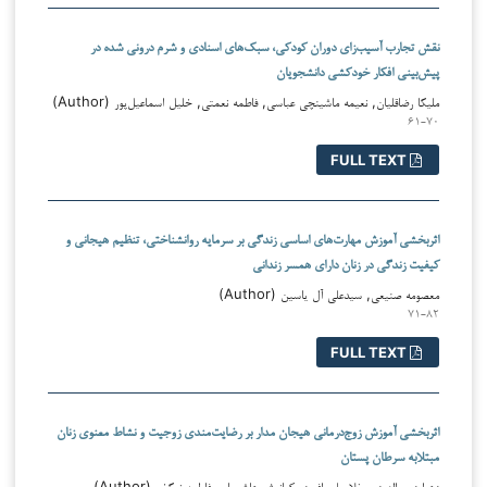
نقش تجارب آسیب‌زای دوران کودکی، سبک‌های اسنادی و شرم درونی شده در
پیش‌بینی افکار خودکشی دانشجویان
ملیکا رضاقلیان, نعیمه ماشینچی عباسی, فاطمه نعمتی, خلیل اسماعیل‌پور (Author)
۶۱-۷۰
FULL TEXT
اثربخشی آموزش مهارت‌های اساسی زندگی بر سرمایه روانشناختی، تنظیم هیجانی و
کیفیت زندگی در زنان دارای همسر زندانی
معصومه صنیعی, سیدعلی آل یاسین (Author)
۷۱-۸۲
FULL TEXT
اثربخشی آموزش زوج‌درمانی هیجان مدار بر رضایت‌مندی زوجیت و نشاط معنوی زنان
مبتلابه سرطان پستان
زهرا زین الدینی, غلامعلی افروز, کیانوش هاشمیان, فاطمه نیکخو (Author)