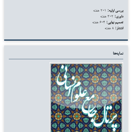
بررسی اولیه:
۱-۲ هفته
داوری:
۲-۳ هفته
تصمیم نهایی:
۴-۶ هفته
انتشار:
۸ هفته
نمایه‌ها