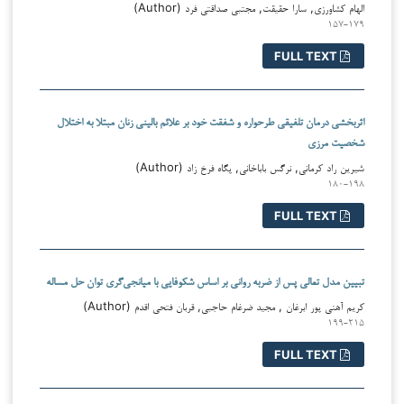
الهام کشاورزی, سارا حقیقت, مجتبی صداقتی فرد (Author)
۱۵۷-۱۷۹
FULL TEXT
اثربخشی درمان تلفیقی طرحواره و شفقت خود بر علائم بالینی زنان مبتلا به اختلال
شخصیت مرزی
شیرین راد کرمانی, نرگس باباخانی, پگاه فرخ زاد (Author)
۱۸۰-۱۹۸
FULL TEXT
تبیین مدل تعالی پس از ضربه روانی بر اساس شکوفایی با میانجی‌گری توان حل مساله
کریم آهنی پور ابرغان , مجید ضرغام حاجبی, قربان فتحی اقدم (Author)
۱۹۹-۲۱۵
FULL TEXT