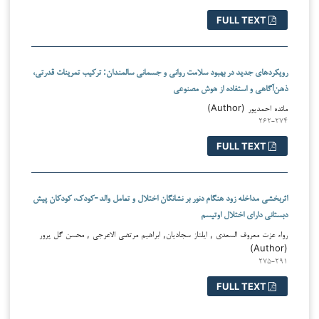
FULL TEXT
رویکردهای جدید در بهبود سلامت روانی و جسمانی سالمندان: ترکیب تمرینات قدرتی،
ذهن‌آگاهی و استفاده از هوش مصنوعی
مائده احمدپور (Author)
۲۶۲-۲۷۴
FULL TEXT
اثربخشی مداخله زود هنگام دنور بر نشانگان اختلال و تعامل والد-کودک، کودکان پیش
دبستانی دارای اختلال اوتیسم
رواء عزت معروف السعدی , ایلناز سجادیان, ابراهیم مرتضی الاعرجی , محسن گل پرور
(Author)
۲۷۵-۲۹۱
FULL TEXT