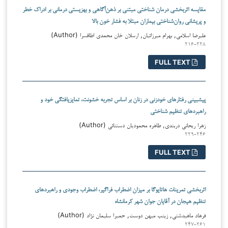
مقایسه اثربخشی درمان شناختی مبتنی بر ذهن‌آگاهی و بهزیستی درمانی بر ادراک خطر
و پریشانی روان‌‌شناختی بیماران مبتلا به فشار خون بالا
علیرضا اسلامی, بهرام میرزائیان, ارسلان خان محمدی اطاقسرا (Author)
۲۱۶-۲۲۸
FULL TEXT
پیش­بینی رفتارهای خودزنی در زنان بر اساس تجربه خشونت، تمایزیافتگی خود و
راهبردهای تنظیم شناختی
زهرا ریحانی دربندی, طاهره محمودیان دستنائی (Author)
۲۲۹-۲۴۶
FULL TEXT
اثربخشی تمرینات هاتایوگا بر میزان اضطراب فراگیر، اضطراب وجودی و راهبردهای
تنظیم هیجان در آقایان جوان شهر کرمانشاه
فرهاد ماهیدشتی, زینب میهن دوست, حمیرا سلیمان نژاد (Author)
۲۴۷-۲۶۱