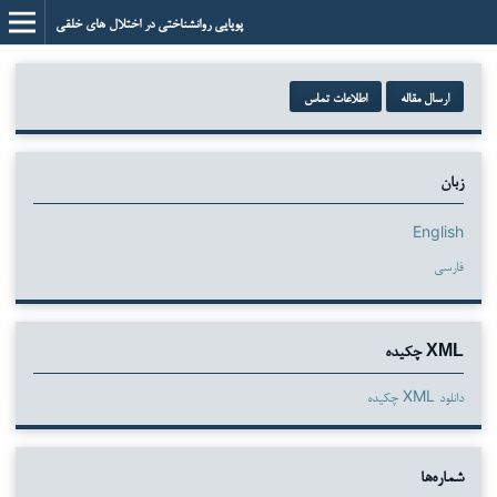
پویایی روانشناختی در اختلال های خلقی
ارسال مقاله
اطلاعات تماس
زبان
English
فارسی
XML چکیده
دانلود XML چکیده
شماره‌ها