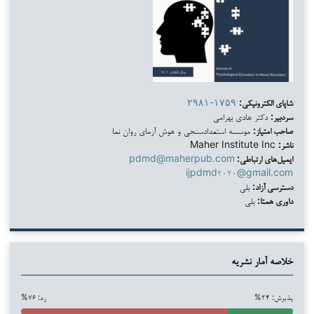
شاپای الکترونیکی:
۲۹۸۱-۱۷۵۹
سردبیر:
دکتر هادی بهرامی
صاحب امتیاز:
موسسه استعدادسنجی و هوش آزمای روان نما
ناشر:
Maher Institute Inc
ایمیل‌های ارتباطی:
pdmd@maherpub.com
ijpdmd۲۰۲۰@gmail.com
دسترسی آزاد:
بلی
داوری همتا:
بلی
خلاصه آمار نشریه
پذیرش: ۲۴%
رد: ۷۶%