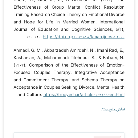
Effectiveness of Group Marital Conflict Resolution
Training Based on Choice Theory on Emotional Divorce
and Hope for Life in Married Women. International
Journal of Education and Cognitive Sciences, ۵(۳),
۱۳۶-۱۴۶.
https://doi.org/۱۰.۶۱۸۳۸/kman.ijecs.۵.۳.۱۰
Ahmadi, G. M., Akbarzadeh Amirdehi, N., Imani Rad, E.,
Kashanian, A., Mohammadi Tilehnoui, S., & Babaei, N.
(۱۴۰۳). Comparison of the Effectiveness of Emotion-
Focused Couples Therapy, Integrative Acceptance
and Commitment Therapy, and Schema Therapy on
Acceptance in Couples Seeking Divorce. Mental Health
and Culture.
https://frooyesh.ir/article-۱-۴۴۹۹-en.html
نمایش منابع بیشتر