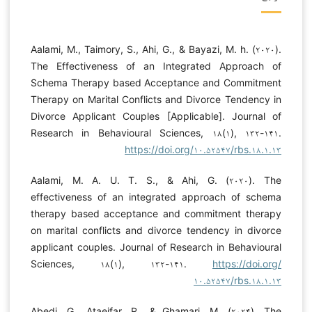
Aalami, M., Taimory, S., Ahi, G., & Bayazi, M. h. (۲۰۲۰).
The Effectiveness of an Integrated Approach of
Schema Therapy based Acceptance and Commitment
Therapy on Marital Conflicts and Divorce Tendency in
Divorce Applicant Couples [Applicable]. Journal of
Research in Behavioural Sciences, ۱۸(۱), ۱۳۲-۱۴۱.
https://doi.org/۱۰.۵۲۵۴۷/rbs.۱۸.۱.۱۳
Aalami, M. A. U. T. S., & Ahi, G. (۲۰۲۰). The
effectiveness of an integrated approach of schema
therapy based acceptance and commitment therapy
on marital conflicts and divorce tendency in divorce
applicant couples. Journal of Research in Behavioural
Sciences, ۱۸(۱), ۱۳۲-۱۴۱.
https://doi.org/
۱۰.۵۲۵۴۷/rbs.۱۸.۱.۱۳
Abedi, G., Ataeifar, R., & Ghamari, M. (۲۰۲۴). The