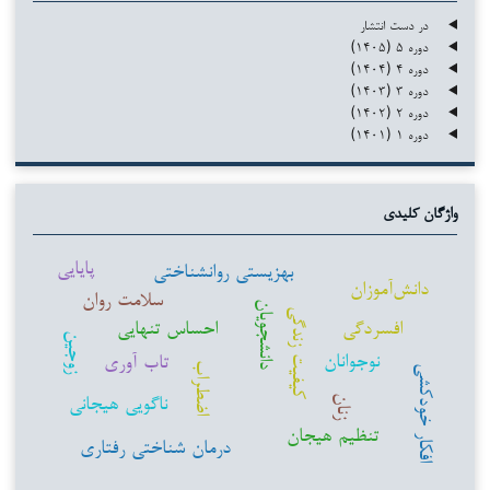
در دست انتشار
دوره ۵ (۱۴۰۵)
دوره ۴ (۱۴۰۴)
دوره ۳ (۱۴۰۳)
دوره ۲ (۱۴۰۲)
دوره ۱ (۱۴۰۱)
واژگان کلیدی
پایایی
بهزیستی روانشناختی
دانش‌آموزان
سلامت روان
دانشجویان
کیفیت زندگی
افسردگی
احساس تنهایی
زوجین
نوجوانان
تاب آوری
اضطراب
افکار خودکشی
ناگویی هیجانی
زنان
تنظیم هیجان
درمان شناختی رفتاری