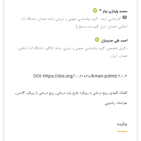
محمد پایداری نیام *
کارشناسی ارشد ، گروه روانشناسی عمومی و تربیتی، واحد همدان، دانشگاه آزاد
اسلامی، همدان، ایران (نویسنده مسئول).
احمد علی جدیدیان
دکتری تخصصی، گروه روانشناسی عمومی و تربیتی، واحد کنگاور، دانشگاه آزاد اسلامی،
همدان، ایران.
https://doi.org/۱۰.۶۱۸۳۸/kman.pdmd.۴.۱.۴
DOI:
زوج درمانی با رویکرد طرح واره درمانی, زوج درمانی با رویکرد گاتمن,
کلمات کلیدی:
تعارضات زناشویی
چکیده