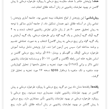
هدف:
پژوهش حاضر با هدف مقایسه زوج درمانی با رویکرد طرح­واره درمانی با روش
گاتمن در بهبود تعارضات زناشویی در زنان آستانه طلاق انجام شد.
روش‌شناسی:
این پژوهش از انواع تحقیقات نیمه تجربی بود. جامعه آماری پژوهش را
تمامی زنان در آستانه طلاق شهر همدان تشکیل داد. از جامعه آماری مذکور با توجه
به روش تحقیق حجم ۶۰ نفر از زنان دارای تعارض زناشویی انتخاب شدند
و به ۴
گروه (یک گروه آزمایش و یک گروه گواه برای طرح­واره درمانی، یک گروه آزمایش و
یک گروه گواه برای زوج درمانی به روش گاتمن) انتخاب و به صورت تصادفی تقسیم
و برنامه مداخله اجرا، سپس پس آزمون اجرا شد. ابزار پژوهش شامل برنامه آموزش
طرح­واره درمانی (یانگ و گلوسکو و ویشار،۱۹۹۰)و برنامه زوج درمانی گاتمن بر
اساس نظریه خانه امن رابطه (گاتمن و گاتمن، ۲۰۱۷) و
پرسشنامه
تعارضات زناشویی
ثنایی ذاکر و براتی (۱۳۸۷) بود. جهت تجزیه و تحلیل داده­ها از تحلیل کوواریانس
چند متغیره و تک متغیره با نرم­افزار spss نسخه ۲۶ مورد تجزیه و تحلیل قرار
گرفت.
یافته‌ها:
یافته‌ها نشان داد بین دو گروه زوج درمانی با رویکرد طرح­واره درمانی و روش
گاتمن در بهبود تعارضات زناشویی تفاوت معنی­داری دیده نمی­شود. زوج درمانی با
رویکرد طرح­واره درمانی در بهبود تعارضات زناشویی تأثیر معناداری دارد. زوج درمانی
با روش گاتمن در بهبود تعارضات زناشویی در زنان آستانه طلاق تأثیر دارد. زوج