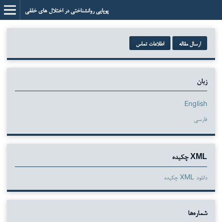
پویایی روانشناختی در اختلال های خلقی
ارسال مقاله
اطلاعات تماس
زبان
English
فارسی
XML چکیده
دانلود XML چکیده
شماره‌ها