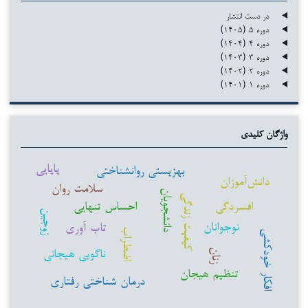
در دست انتشار
دوره ۵ (۱۴۰۵)
دوره ۴ (۱۴۰۴)
دوره ۳ (۱۴۰۳)
دوره ۲ (۱۴۰۲)
دوره ۱ (۱۴۰۱)
واژگان کلیدی
پایایی
بهزیستی روانشناختی
دانش‌آموزان
سلامت روان
دانشجویان
کیفیت زندگی
افسردگی
احساس تنهایی
زوجین
نوجوانان
تاب آوری
اضطراب
افکار خودکشی
ناگویی هیجانی
زنان
تنظیم هیجان
درمان شناختی رفتاری