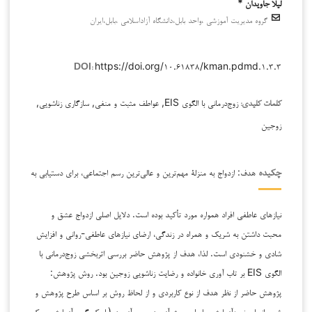
لیلا جاویدان *
گروه مدیریت آموزشی ،واحد بابل،دانشگاه آزاداسلامی ،بابل،ایران
https://doi.org/۱۰.۶۱۸۳۸/kman.pdmd.۱.۳.۳
DOI:
زوج‌درمانی با الگوی EIS, عواطف مثبت و منفی, سازگاری زناشویی,
کلمات کلیدی:
زوجین
هدف: ازدواج به منزلۀ مهم‌ترین و عالی‌ترین رسم اجتماعی، برای دستیابی به
چکیده
نیازهای عاطفی افراد همواره مورد تأکید بوده است. دلایل اصلی ازدواج عشق و
محبت داشتن به شریک و همراه در زندگی، ارضای نیازهای عاطفی-روانی و افزایش
شادی و خشنودی است. لذا، هدف از پژوهش حاضر بررسی اثربخشی زوج‌درمانی با
الگوی EIS بر تاب آوری خانواده و رضایت زناشویی زوجین بود. روش پژوهش:
پژوهش حاضر از نظر هدف از نوع کاربردی و از لحاظ روش بر اساس طرح پژوهش و
شیوه انجام، نیمه‌آزمایشی با طرح پیش‌آزمون و پس‌آزمون (با یک گروه آزمایش و یک