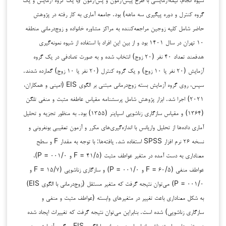
گروه کنترل و دوره پیگیری سه ماهه) بود. جامعه آماری به کار رفته در پژوهش
حاضر شامل کلیه زوجین مراجعه‌کننده به مراکز مشاوره خانواده و زوج‌درمانی منطقه
۱۰ تهران در سال ۱۴۰۱ بود و از بین این افراد با استفاده از شیوه نمونه‌گیری
هدفمند تعداد ۴۰ نفر (۲۰ زوج) انتخاب شده و به صورت تصادفی در یک گروه
آزمایش (۲۰ نفر یا ۱۰ زوج) و یک گروه کنترل (۲۰ نفر یا ۱۰ زوج) گمارده شدند.
سپس، روی گروه آزمایش بسته زوج‌درمانی مبتنی بر الگوی EIS (امینی و همکاران،
۲۰۲۱) اجرا شد. ابزار پژوهش شامل پرسشنامه مقیاس عاطفه مثبت و منفی تلگن
(۱۳۶۴) و مقیاس سازگاری زناشویی اسپاینر (۱۳۵۵) بود. به منظور تجزیه و تحلیل
آماری داده‌ها از تحلیل واریانس با اندازه‌گیری‌های مکرر و آزمون تعقیبی بونفرونی و
نسخه ۲۶ نرم افزار SPSS استفاده شد. یافته‌ها: با توجه به مقدار F و سطح
معناداری به دست آمده در متغیر عواطف مثبت (۴۱/۵ = F و ۰۰۱/۰ = P)،
عواطف منفی (۶۰/۵ = F و ۰۰۱/۰ = P) و سازگاری زناشویی (۱۵/۷ = F و
۰۰۱/۰ = P) می‌توان نتیجه گرفت که متغیر مستقل (زوج‌درمانی با الگوی EIS)
به شکل معناداری باعث تغییر در متغیرهای وابسته (عواطف مثبت و منفی و
سازگاری زناشویی) شده است. بنابراین می‌توان نتیجه گرفت که تغییرات ایجاد شده
در متغیرهای وابسته ناشی از اجرای زوج‌درمانی با الگوی EIS بر گروه آزمایش بود.