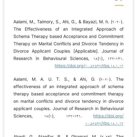
Aalami, M., Taimory, S., Ahi, G., & Bayazi, M. h. (۲۰۲۰).
The Effectiveness of an Integrated Approach of
Schema Therapy based Acceptance and Commitment
Therapy on Marital Conflicts and Divorce Tendency in
Divorce Applicant Couples [Applicable]. Journal of
Research in Behavioural Sciences, ۱۸(۱), ۱۳۲-۱۴۱.
https://doi.org/۱۰.۵۲۵۴۷/rbs.۱۸.۱.۱۳
Aalami, M. A. U. T. S., & Ahi, G. (۲۰۲۰). The
effectiveness of an integrated approach of schema
therapy based acceptance and commitment therapy
on marital conflicts and divorce tendency in divorce
applicant couples. Journal of Research in Behavioural
Sciences, ۱۸(۱), ۱۳۲-۱۴۱.
https://doi.org/
۱۰.۵۲۵۴۷/rbs.۱۸.۱.۱۳
Abedi, G., Ataeifar, R., & Ghamari, M. (۲۰۲۴). The