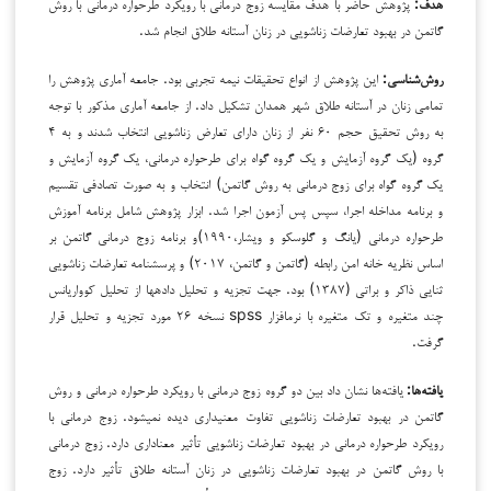
هدف:
پژوهش حاضر با هدف مقایسه زوج درمانی با رویکرد طرح­واره درمانی با روش
گاتمن در بهبود تعارضات زناشویی در زنان آستانه طلاق انجام شد.
روش‌شناسی:
این پژوهش از انواع تحقیقات نیمه تجربی بود. جامعه آماری پژوهش را
تمامی زنان در آستانه طلاق شهر همدان تشکیل داد. از جامعه آماری مذکور با توجه
به روش تحقیق حجم ۶۰ نفر از زنان دارای تعارض زناشویی انتخاب شدند
و به ۴
گروه (یک گروه آزمایش و یک گروه گواه برای طرح­واره درمانی، یک گروه آزمایش و
یک گروه گواه برای زوج درمانی به روش گاتمن) انتخاب و به صورت تصادفی تقسیم
و برنامه مداخله اجرا، سپس پس آزمون اجرا شد. ابزار پژوهش شامل برنامه آموزش
طرح­واره درمانی (یانگ و گلوسکو و ویشار،۱۹۹۰)و برنامه زوج درمانی گاتمن بر
اساس نظریه خانه امن رابطه (گاتمن و گاتمن، ۲۰۱۷) و
پرسشنامه
تعارضات زناشویی
ثنایی ذاکر و براتی (۱۳۸۷) بود. جهت تجزیه و تحلیل داده­ها از تحلیل کوواریانس
چند متغیره و تک متغیره با نرم­افزار spss نسخه ۲۶ مورد تجزیه و تحلیل قرار
گرفت.
یافته‌ها:
یافته‌ها نشان داد بین دو گروه زوج درمانی با رویکرد طرح­واره درمانی و روش
گاتمن در بهبود تعارضات زناشویی تفاوت معنی­داری دیده نمی­شود. زوج درمانی با
رویکرد طرح­واره درمانی در بهبود تعارضات زناشویی تأثیر معناداری دارد. زوج درمانی
با روش گاتمن در بهبود تعارضات زناشویی در زنان آستانه طلاق تأثیر دارد. زوج