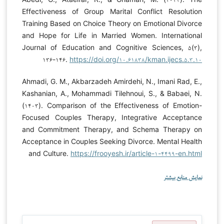
Effectiveness of Group Marital Conflict Resolution
Training Based on Choice Theory on Emotional Divorce
and Hope for Life in Married Women. International
Journal of Education and Cognitive Sciences, ۵(۳),
۱۳۶-۱۴۶.
https://doi.org/۱۰.۶۱۸۳۸/kman.ijecs.۵.۳.۱۰
Ahmadi, G. M., Akbarzadeh Amirdehi, N., Imani Rad, E.,
Kashanian, A., Mohammadi Tilehnoui, S., & Babaei, N.
(۱۴۰۳). Comparison of the Effectiveness of Emotion-
Focused Couples Therapy, Integrative Acceptance
and Commitment Therapy, and Schema Therapy on
Acceptance in Couples Seeking Divorce. Mental Health
and Culture.
https://frooyesh.ir/article-۱-۴۴۹۹-en.html
نمایش منابع بیشتر