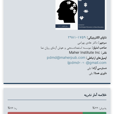
شاپای الکترونیکی:
۲۹۸۱-۱۷۵۹
سردبیر:
دکتر هادی بهرامی
صاحب امتیاز:
موسسه استعدادسنجی و هوش آزمای روان نما
ناشر:
Maher Institute Inc
ایمیل‌های ارتباطی:
pdmd@maherpub.com
ijpdmd۲۰۲۰@gmail.com
دسترسی آزاد:
بلی
داوری همتا:
بلی
خلاصه آمار نشریه
پذیرش: ۲۴%
رد: ۷۶%