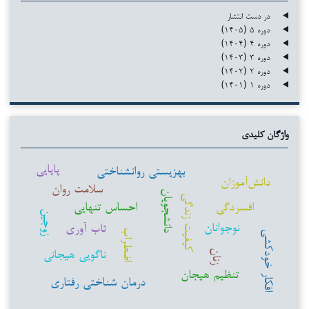
در دست انتشار
دوره ۵ (۱۴۰۵)
دوره ۴ (۱۴۰۴)
دوره ۳ (۱۴۰۳)
دوره ۲ (۱۴۰۲)
دوره ۱ (۱۴۰۱)
واژگان کلیدی
پایایی
بهزیستی روانشناختی
دانش‌آموزان
سلامت روان
دانشجویان
کیفیت زندگی
افسردگی
احساس تنهایی
زوجین
نوجوانان
تاب آوری
اضطراب
افکار خودکشی
ناگویی هیجانی
زنان
تنظیم هیجان
درمان شناختی رفتاری