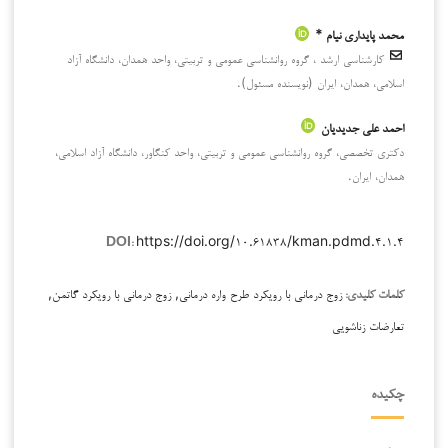
محمد پایداری نیام *
کارشناسی ارشد ، گروه روانشناسی عمومی و تربیتی، واحد همدان، دانشگاه آزاد
اسلامی، همدان، ایران (نویسنده مسئول).
احمد علی جدیدیان
دکتری تخصصی، گروه روانشناسی عمومی و تربیتی، واحد کنگاور، دانشگاه آزاد اسلامی،
همدان، ایران.
https://doi.org/۱۰.۶۱۸۳۸/kman.pdmd.۴.۱.۴
DOI:
زوج درمانی با رویکرد طرح واره درمانی, زوج درمانی با رویکرد گاتمن,
کلمات کلیدی:
تعارضات زناشویی
چکیده