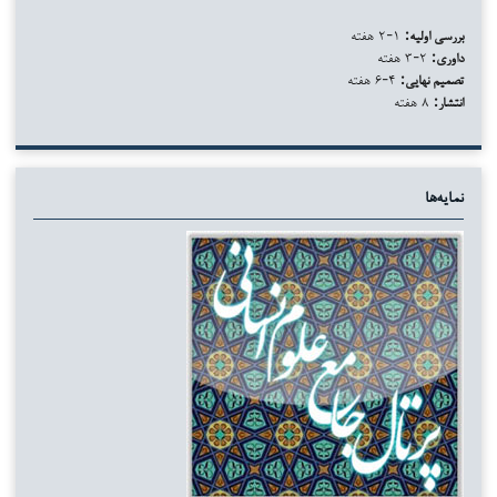
بررسی اولیه:
۱-۲ هفته
داوری:
۲-۳ هفته
تصمیم نهایی:
۴-۶ هفته
انتشار:
۸ هفته
نمایه‌ها