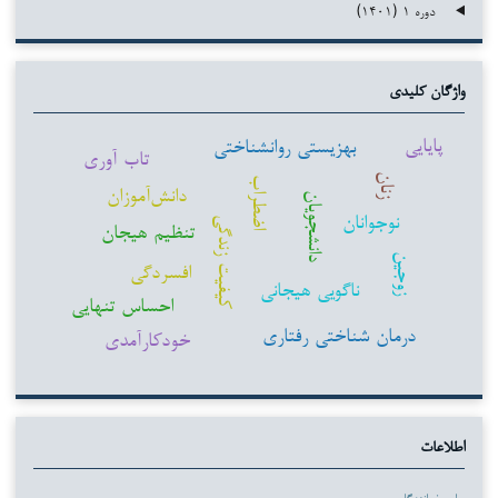
دوره ۱ (۱۴۰۱)
واژگان کلیدی
پایایی
بهزیستی روانشناختی
تاب آوری
زنان
اضطراب
دانش‌آموزان
دانشجویان
نوجوانان
کیفیت زندگی
تنظیم هیجان
زوجین
افسردگی
ناگویی هیجانی
احساس تنهایی
درمان شناختی رفتاری
خودکارآمدی
اطلاعات
برای خوانندگان