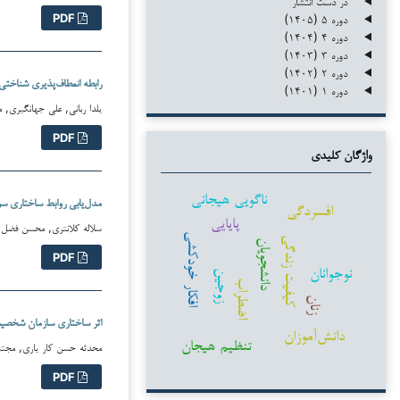
در دست انتشار
دوره ۵ (۱۴۰۵)
PDF
دوره ۴ (۱۴۰۴)
دوره ۳ (۱۴۰۳)
دوره ۲ (۱۴۰۲)
رابطه انعطاف‌پذیری شناختی
دوره ۱ (۱۴۰۱)
یلدا ربانی, علی جهانگیری, محم
PDF
واژگان کلیدی
ناگویی هیجانی
مدل‌یابی روابط ساختاری س
افسردگی
پایایی
سلاله کلانتری, محسن فضل علی
افکار خودکشی
کیفیت زندگی
دانشجویان
PDF
نوجوانان
زوجین
اضطراب
زنان
اثر ساختاری سازمان شخصیت 
دانش‌آموزان
تنظیم هیجان
محدثه حسن کار یاری, مجتبی 
PDF