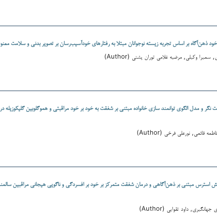
د ذهن‌آگاه بر اساس تجربه زیسته نوجوانان مبتلا به رفتارهای خودآسیب‌رسان بر تصویر بدنی و سلامت معنو
میرا وکیلی, مرضیه غلامی توران پشتی (Author)
نگر و مدل الگوی توانمند سازی خانواده مبتنی بر شفقت به خود بر خود مراقبتی و هموگلوبین گلیکوزیله در 
ه قائمی, نورعلی فرخی (Author)
ش استرس مبتنی بر ذهن‌آگاهی و درمان شفقت متمرکز بر خود بر افسردگی و ناگویی هیجانی مراقبین سالمند
نگیری, داود تقوایی (Author)