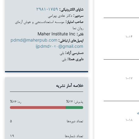
شاپای الکترونیکی:
۲۹۸۱-۱۷۵۹
سردبیر:
دکتر هادی بهرامی
صاحب امتیاز:
موسسه استعدادسنجی و هوش آزمای
روان نما
ناشر:
Maher Institute Inc
۱-۱۴
ایمیل‌های ارتباطی:
pdmd@maherpub.com
ijpdmd۲۰۲۰@gmail.com
دسترسی آزاد:
بلی
داوری همتا:
بلی
۱-۱۷
خلاصه آمار نشریه
پذیرش: ۲۴%
رد: ۷۶%
ی
تعداد دوره‌ها
۵
۱-۱۸
تعداد شماره‌ها
۱۹