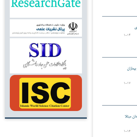
ی
۱-۱۴
بیماران
۱-۱۷
ان مبتلا
۱-۱۶