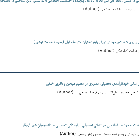
ر دوست, مالک میرهاشمی (Author)
بر روی شفقت برخود در دوران بلوغ دختران متوسطه اول (مدرسه عصمت نوشهر)
ایت کیالاشکی (Author)
ر اساس خودکارآمدی تحصیلی، دشواری در تنظیم هیجان و ناگویی خلقی
ی حصاری, علی‌اکبر پیرزاد, فرحناز جامعی‌نژاد (Author)
ت به خود در رابطه بین سرزندگی تحصیلی با پایستگی تحصیلی در دانشجویان شهر ذی‌قار
 فرهادی, وسام نجم محمد الجوابر, زهرا یوسفی (Author)