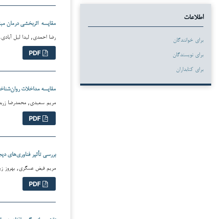
اطلاعات
مقایسه اثربخشي درمان مبتنی
رضا احمدی, لیدا لیل آبادی, مهد
برای خوانندگان
PDF
برای نویسندگان
برای کتابداران
مقایسه مداخلات روان‌شناخت
مریم سعیدی, محمدرضا زربخش 
PDF
بررسی تأثیر فناوری‌های دی
مریم فیض عسگری, بهروز زینلی
PDF
نقش میانجیگر حافظه هیجانی