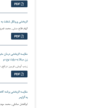
PDF
اثربخشی پروتکل شفقت به خو
الهام فلاح منش, محمد قمری, س
PDF
مقایسه اثربخشی درمان مثبت 
زن مبتلا به دیابت نوع دو
زینب آویش, فریبرز درتاج, فاطم
PDF
مقایسه اثربخشی برنامه کاه
به آلزایمر
ابوالفضل صادقی, محمد مهدی جها