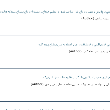
 بر پذیرش و تعهد و درمان فعال سازی رفتاری بر تنظیم هیجان و تبعیت از درمان بیماران مبتلا به دیابت نو
یه صالحی (Author)
ی خودمراقبتی و خودشفقت‌ورزی بر اعتماد به نفس بیماران پیوند کلیه
بحری, علی خانه کشی (Author)
جیتال بر صمیمیت زناشویی با تأکید بر نظریه مثلث عشق استرنبرگ
 , سجاد حسن‌زاده, بابک محبیان, فاطمه دریجانی, مریم اندوز (Author)
 در تبیین روابط علی بین تجربه ترومای پیچیده و حساسیت اضطرابی با بهزیستی روان شناختی در دانشجوی