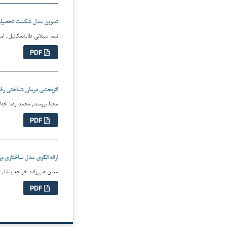
تدوین مدل شکست تحصیلی ب
نیما سبلانی طالشمکائیل, امی
PDF
اثربخشی درمان شناختی رفت
محیا برومند, محمد رضا خدابخش (
PDF
ارائه الگوی مدل ساختاری ب
معین غنی‌زاده خواجه پاشا, مح
PDF