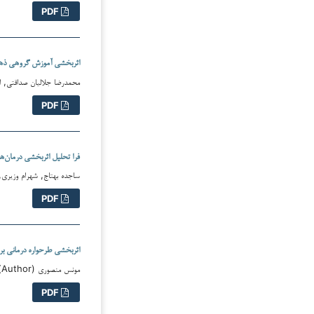
PDF
اثربخشی آموزش گروهی ذهن‌
محمدرضا جلالیان صداقتی, اسما ف
PDF
فرا تحلیل اثربخشی درمان‌ه
ساجده بهتاج, شهرام وزیری, سار
PDF
اثربخشی طرحواره درمانی ب
مونس منصوری (Author); الهه صادقی (Translator)
PDF