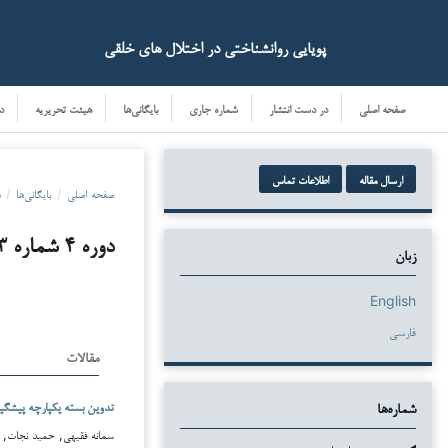
پویایی روانشناختی در اختلال های خلقی
صفحه اصلی
در دست انتشار
شماره جاری
بایگانی‌ها
هیئت تحریریه
د
ارسال مقاله
اطلاعات تماس
صفحه اصلی
/
بایگانی‌ها
/
د
دوره ۴ شماره ۳ (۱۴۰۴)
زبان
English
فارسی
مقالات
تدوین بسته یکپارچه پیشگی
شماره‌ها
سمانه فقیهی, حمید نجات, سو