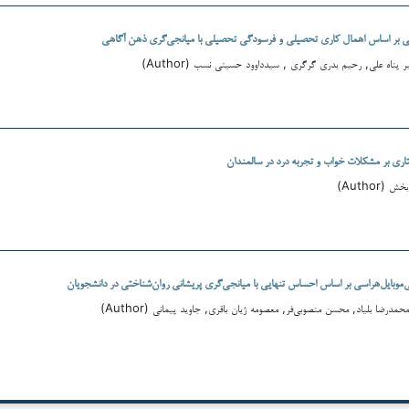
ر اساس اهمال کاری تحصیلی و فرسودگی تحصیلی با میانجی‌گری ذهن آگاهی
ر پناه علی, رحیم بدری گرگری , سیدداوود حسینی نسب (Author)
اری بر مشکلات خواب و تجربه درد در سالمندان
Author)
ی‌موبایل‌هراسی بر اساس احساس تنهایی با میانجی‌گری پریشانی روان‌شناختی در دانشجویان
مدرضا بلیاد, محسن منصوبی‌فر, معصومه ژیان باقری, جاوید پیمانی (Author)