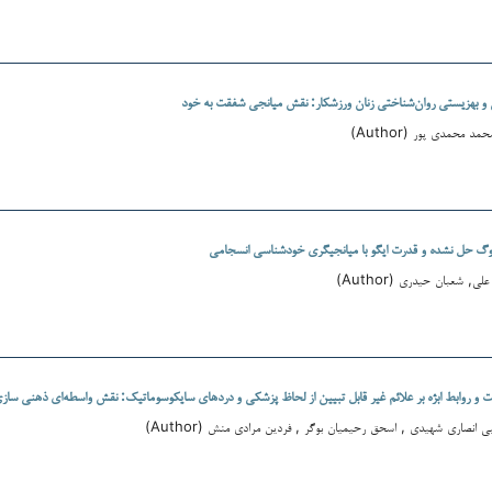
 و بهزیستی روان‌شناختی زنان ورزشکار: نقش میانجی شفقت به خود
د محمدی پور (Author)
وگ حل نشده و قدرت ایگو با میانجیگری خودشناسی انسجامی
, شعبان حیدری (Author)
و روابط ابژه بر علائم غیر قابل تبیین از لحاظ پزشکی و دردهای سایکوسوماتیک: نقش واسطه‌ای ذهنی ساز
انصاری شهیدی , اسحق رحیمیان بوگر , فردین مرادی منش (Author)