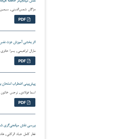
مژگان شمس‌الدینی, سیمین بش
PDF
اثر بخشی آموزش عزت نفس 
مارال ابراهیمی, یسرا حائری, هد
PDF
پیش‌بینی اضطراب امتحان ب
اسما فولادی, نرجس خاتون ذبیح
PDF
بررسی نقش میانجی‌گری شفق
غفار کامل جیاد الرکابی, هادی