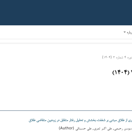
رباره
وره ۴ شماره ۳ (۱۴۰۴)
ری از طلاق مبتنی بر شفقت، بخشش و تحلیل رفتار متقابل در زوجین متقاضی طلاق
سن رحیمی, علی اکبر ثمری, علی حسینائی (Author)