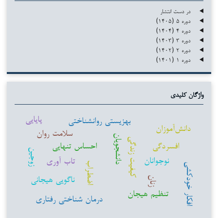
در دست انتشار
دوره ۵ (۱۴۰۵)
دوره ۴ (۱۴۰۴)
دوره ۳ (۱۴۰۳)
دوره ۲ (۱۴۰۲)
دوره ۱ (۱۴۰۱)
واژگان کلیدی
پایایی
بهزیستی روانشناختی
دانش‌آموزان
سلامت روان
دانشجویان
کیفیت زندگی
افسردگی
احساس تنهایی
زوجین
نوجوانان
تاب آوری
اضطراب
افکار خودکشی
ناگویی هیجانی
زنان
تنظیم هیجان
درمان شناختی رفتاری