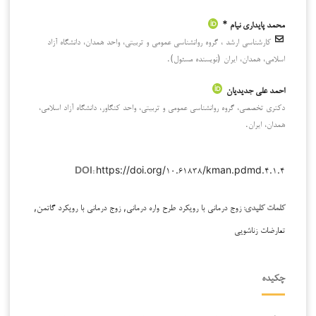
محمد پایداری نیام *
کارشناسی ارشد ، گروه روانشناسی عمومی و تربیتی، واحد همدان، دانشگاه آزاد
اسلامی، همدان، ایران (نویسنده مسئول).
احمد علی جدیدیان
دکتری تخصصی، گروه روانشناسی عمومی و تربیتی، واحد کنگاور، دانشگاه آزاد اسلامی،
همدان، ایران.
https://doi.org/۱۰.۶۱۸۳۸/kman.pdmd.۴.۱.۴
DOI:
زوج درمانی با رویکرد طرح واره درمانی, زوج درمانی با رویکرد گاتمن,
کلمات کلیدی:
تعارضات زناشویی
چکیده