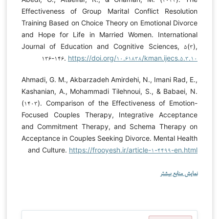
Effectiveness of Group Marital Conflict Resolution
Training Based on Choice Theory on Emotional Divorce
and Hope for Life in Married Women. International
Journal of Education and Cognitive Sciences, ۵(۳),
۱۳۶-۱۴۶.
https://doi.org/۱۰.۶۱۸۳۸/kman.ijecs.۵.۳.۱۰
Ahmadi, G. M., Akbarzadeh Amirdehi, N., Imani Rad, E.,
Kashanian, A., Mohammadi Tilehnoui, S., & Babaei, N.
(۱۴۰۳). Comparison of the Effectiveness of Emotion-
Focused Couples Therapy, Integrative Acceptance
and Commitment Therapy, and Schema Therapy on
Acceptance in Couples Seeking Divorce. Mental Health
and Culture.
https://frooyesh.ir/article-۱-۴۴۹۹-en.html
نمایش منابع بیشتر