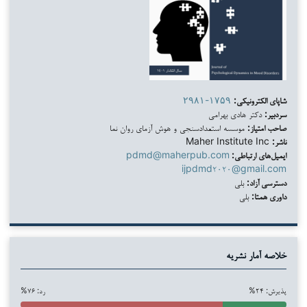
شاپای الکترونیکی:
۲۹۸۱-۱۷۵۹
سردبیر:
دکتر هادی بهرامی
صاحب امتیاز:
موسسه استعدادسنجی و هوش آزمای روان نما
ناشر:
Maher Institute Inc
ایمیل‌های ارتباطی:
pdmd@maherpub.com
ijpdmd۲۰۲۰@gmail.com
دسترسی آزاد:
بلی
داوری همتا:
بلی
خلاصه آمار نشریه
پذیرش: ۲۴%
رد: ۷۶%