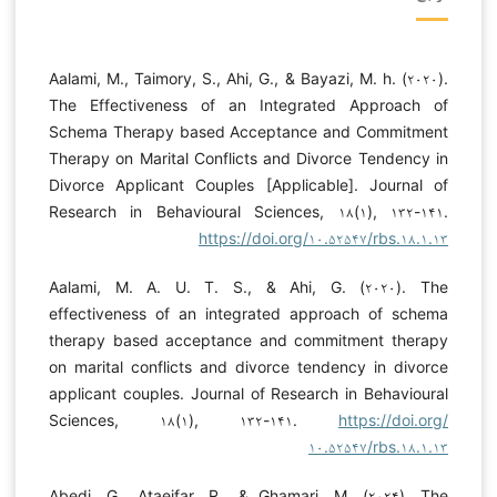
Aalami, M., Taimory, S., Ahi, G., & Bayazi, M. h. (۲۰۲۰).
The Effectiveness of an Integrated Approach of
Schema Therapy based Acceptance and Commitment
Therapy on Marital Conflicts and Divorce Tendency in
Divorce Applicant Couples [Applicable]. Journal of
Research in Behavioural Sciences, ۱۸(۱), ۱۳۲-۱۴۱.
https://doi.org/۱۰.۵۲۵۴۷/rbs.۱۸.۱.۱۳
Aalami, M. A. U. T. S., & Ahi, G. (۲۰۲۰). The
effectiveness of an integrated approach of schema
therapy based acceptance and commitment therapy
on marital conflicts and divorce tendency in divorce
applicant couples. Journal of Research in Behavioural
Sciences, ۱۸(۱), ۱۳۲-۱۴۱.
https://doi.org/
۱۰.۵۲۵۴۷/rbs.۱۸.۱.۱۳
Abedi, G., Ataeifar, R., & Ghamari, M. (۲۰۲۴). The