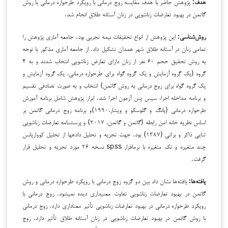
هدف:
پژوهش حاضر با هدف مقایسه زوج درمانی با رویکرد طرح­واره درمانی با روش
گاتمن در بهبود تعارضات زناشویی در زنان آستانه طلاق انجام شد.
روش‌شناسی:
این پژوهش از انواع تحقیقات نیمه تجربی بود. جامعه آماری پژوهش را
تمامی زنان در آستانه طلاق شهر همدان تشکیل داد. از جامعه آماری مذکور با توجه
به روش تحقیق حجم ۶۰ نفر از زنان دارای تعارض زناشویی انتخاب شدند
و به ۴
گروه (یک گروه آزمایش و یک گروه گواه برای طرح­واره درمانی، یک گروه آزمایش و
یک گروه گواه برای زوج درمانی به روش گاتمن) انتخاب و به صورت تصادفی تقسیم
و برنامه مداخله اجرا، سپس پس آزمون اجرا شد. ابزار پژوهش شامل برنامه آموزش
طرح­واره درمانی (یانگ و گلوسکو و ویشار،۱۹۹۰)و برنامه زوج درمانی گاتمن بر
اساس نظریه خانه امن رابطه (گاتمن و گاتمن، ۲۰۱۷) و
پرسشنامه
تعارضات زناشویی
ثنایی ذاکر و براتی (۱۳۸۷) بود. جهت تجزیه و تحلیل داده­ها از تحلیل کوواریانس
چند متغیره و تک متغیره با نرم­افزار spss نسخه ۲۶ مورد تجزیه و تحلیل قرار
گرفت.
یافته‌ها:
یافته‌ها نشان داد بین دو گروه زوج درمانی با رویکرد طرح­واره درمانی و روش
گاتمن در بهبود تعارضات زناشویی تفاوت معنی­داری دیده نمی­شود. زوج درمانی با
رویکرد طرح­واره درمانی در بهبود تعارضات زناشویی تأثیر معناداری دارد. زوج درمانی
با روش گاتمن در بهبود تعارضات زناشویی در زنان آستانه طلاق تأثیر دارد. زوج