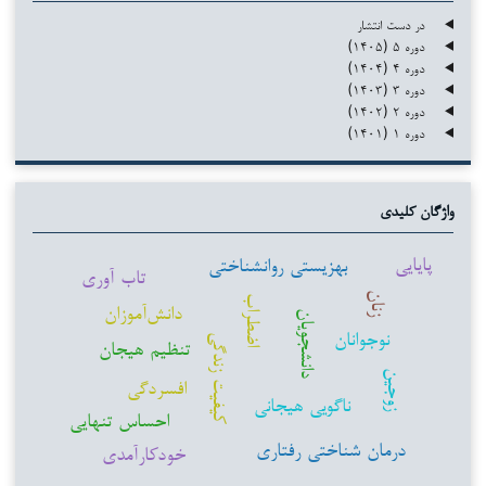
در دست انتشار
دوره ۵ (۱۴۰۵)
دوره ۴ (۱۴۰۴)
دوره ۳ (۱۴۰۳)
دوره ۲ (۱۴۰۲)
دوره ۱ (۱۴۰۱)
واژگان کلیدی
پایایی
بهزیستی روانشناختی
تاب آوری
زنان
اضطراب
دانش‌آموزان
دانشجویان
نوجوانان
کیفیت زندگی
تنظیم هیجان
زوجین
افسردگی
ناگویی هیجانی
احساس تنهایی
درمان شناختی رفتاری
خودکارآمدی