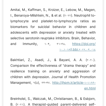
Amitai, M., Kaffman, S., Kroizer, E., Lebow, M., Magen,
I., Benaroya-Milshtein, N., & et al. (۲۰۲۲). Neutrophil to-
lymphocyte and platelet-to-lymphocyte ratios as
biomarkers for suicidal behavior in children and
adolescents with depression or anxiety treated with
selective serotonin reuptake inhibitors. Brain, Behavior,
and Immunity, ۱۰۴, ۳۱-۳۸.
https://doi.org/
۱۰.۱۰۱۶/j.bbi.۲۰۲۲.۰۴.۰۱۸
Bakhtiari, Z., Asadi, J., & Bayani, A. A. (۲۰۲۰).
Comparison the effectiveness of “drama therapy” and
resilience training on anxiety and aggression of
children with depression. Journal of Health Promotion
Management, ۹(۵), ۳۴-۴۷.
http://jhpm.ir/article-۱-۱۱۹۴-
en.html
Breinholst, S., Walczak, M., Christiansen, B., & Esbjorn,
B. (۲۰۲۱). A therapist-guided parent-delivered self-