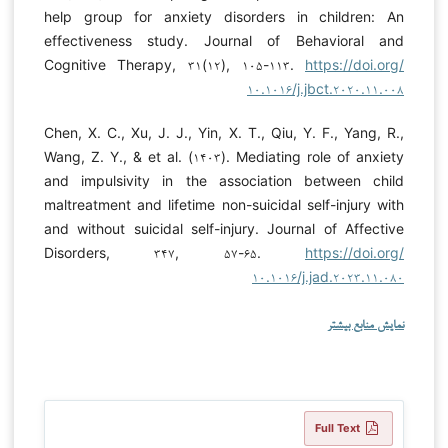
help group for anxiety disorders in children: An
effectiveness study. Journal of Behavioral and
Cognitive Therapy, ۳۱(۱۲), ۱۰۵-۱۱۳.
https://doi.org/
۱۰.۱۰۱۶/j.jbct.۲۰۲۰.۱۱.۰۰۸
Chen, X. C., Xu, J. J., Yin, X. T., Qiu, Y. F., Yang, R.,
Wang, Z. Y., & et al. (۱۴۰۳). Mediating role of anxiety
and impulsivity in the association between child
maltreatment and lifetime non-suicidal self-injury with
and without suicidal self-injury. Journal of Affective
Disorders, ۳۴۷, ۵۷-۶۵.
https://doi.org/
۱۰.۱۰۱۶/j.jad.۲۰۲۳.۱۱.۰۸۰
نمایش منابع بیشتر
Full Text