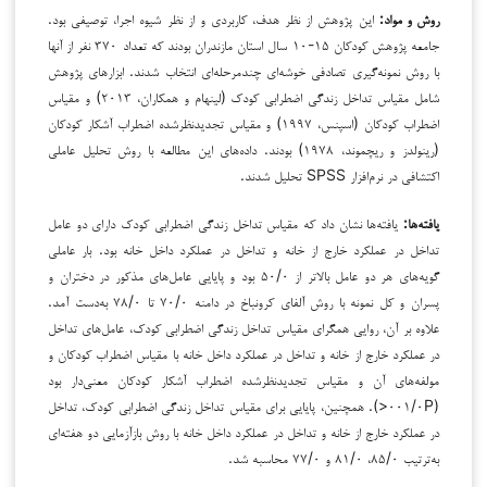
روش و مواد:
این پژوهش از نظر هدف، کاربردی و از نظر شیوه اجرا، توصیفی بود.
جامعه پژوهش کودکان ۱۵-۱۰ سال استان مازندران بودند که تعداد ۳۷۰ نفر از آنها
با روش نمونه‌گیری تصادفی خوشه‌ای چندمرحله‌ای انتخاب شدند. ابزارهای پژوهش
شامل مقیاس تداخل زندگی اضطرابی کودک (لینهام و همکاران، ۲۰۱۳) و مقیاس
اضطراب کودکان (اسپنس، ۱۹۹۷) و مقیاس تجدیدنظرشده اضطراب آشکار کودکان
(رینولدز و ریچموند، ۱۹۷۸) بودند. داده‌های این مطالعه با روش تحلیل عاملی
اکتشافی در نرم‌افزار SPSS تحلیل شدند.
یافته‌ها:
یافته‌ها نشان داد که مقیاس تداخل زندگی اضطرابی کودک دارای دو عامل
تداخل در عملکرد خارج از خانه و تداخل در عملکرد داخل خانه بود. بار عاملی
گویه‌های هر دو عامل بالاتر از ۵۰/۰ بود و پایایی عامل‌های مذکور در دختران و
پسران و کل نمونه با روش آلفای کرونباخ در دامنه ۷۰/۰ تا ۷۸/۰ به‌دست آمد.
علاوه بر آن، روایی همگرای مقیاس تداخل زندگی اضطرابی کودک، عامل‌های تداخل
در عملکرد خارج از خانه و تداخل در عملکرد داخل خانه با مقیاس اضطراب کودکان و
مولفه‌های آن و مقیاس تجدیدنظرشده اضطراب آشکار کودکان معنی‌دار بود
(۰۰۱/۰P<). همچنین، پایایی برای مقیاس تداخل زندگی اضطرابی کودک، تداخل
در عملکرد خارج از خانه و تداخل در عملکرد داخل خانه با روش بازآزمایی دو هفته‌ای
به‌ترتیب ۸۵/۰، ۸۱/۰ و ۷۷/۰ محاسبه شد.