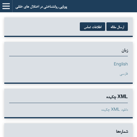
پویایی روانشناختی در اختلال های خلقی
ارسال مقاله
اطلاعات تماس
زبان
English
فارسی
XML چکیده
دانلود XML چکیده
شماره‌ها