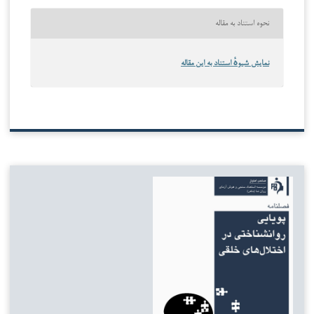
نحوه استناد به مقاله
نمایش شیوهٔ استناد به این مقاله