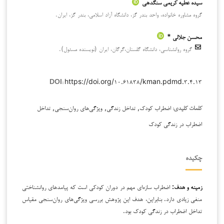
سیده عطیه کریمی سنگدهی
گروه مشاوره خانواده، واحد بندر گز، دانشگاه آزاد اسلامی، بندر گز، ایران.
محسن جلالی *
گروه روانشناسی، دانشگاه گلستان،گرگان، ايران (نویسنده مسئول).
https://doi.org/۱۰.۶۱۸۳۸/kman.pdmd.۳.۴.۱۳
DOI:
اضطراب کودک, تداخل زندگی, ویژگی‌های روان‌سنجی, تداخل
کلمات کلیدی:
اضطراب در زندگی کودک
چکیده
زمینه و هدف:
اضطراب سازه‌ای مهم در دوران کودکی است که پیامدهای روانشناختی
منفی زیادی دارد. بنابراین، هدف این پژوهش بررسی ویژگی‌های روان‌سنجی مقیاس
تداخل اضطراب در زندگی کودک بود.