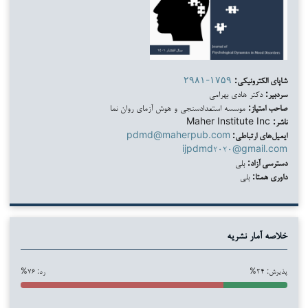
شاپای الکترونیکی:
۲۹۸۱-۱۷۵۹
سردبیر:
دکتر هادی بهرامی
صاحب امتیاز:
موسسه استعدادسنجی و هوش آزمای روان نما
ناشر:
Maher Institute Inc
ایمیل‌های ارتباطی:
pdmd@maherpub.com
ijpdmd۲۰۲۰@gmail.com
دسترسی آزاد:
بلی
داوری همتا:
بلی
خلاصه آمار نشریه
پذیرش: ۲۴%
رد: ۷۶%