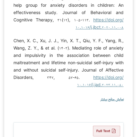
help group for anxiety disorders in children: An
effectiveness study. Journal of Behavioral and
Cognitive Therapy, ۳۱(۱۲), ۱۰۵-۱۱۳.
https://doi.org/
۱۰.۱۰۱۶/j.jbct.۲۰۲۰.۱۱.۰۰۸
Chen, X. C., Xu, J. J., Yin, X. T., Qiu, Y. F., Yang, R.,
Wang, Z. Y., & et al. (۱۴۰۳). Mediating role of anxiety
and impulsivity in the association between child
maltreatment and lifetime non-suicidal self-injury with
and without suicidal self-injury. Journal of Affective
Disorders, ۳۴۷, ۵۷-۶۵.
https://doi.org/
۱۰.۱۰۱۶/j.jad.۲۰۲۳.۱۱.۰۸۰
نمایش منابع بیشتر
Full Text