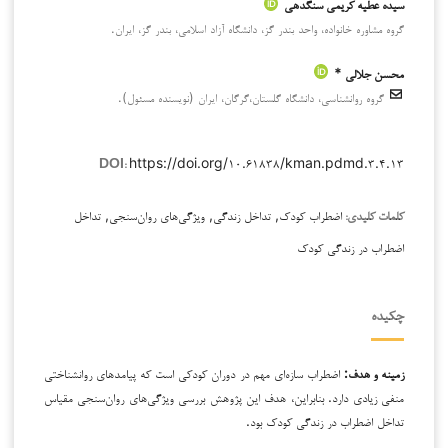
سیده عطیه کریمی سنگدهی
گروه مشاوره خانواده، واحد بندر گز، دانشگاه آزاد اسلامی، بندر گز، ایران.
محسن جلالی *
گروه روانشناسی، دانشگاه گلستان،گرگان، ايران (نویسنده مسئول).
https://doi.org/۱۰.۶۱۸۳۸/kman.pdmd.۳.۴.۱۳
DOI:
اضطراب کودک, تداخل زندگی, ویژگی‌های روان‌سنجی, تداخل
کلمات کلیدی:
اضطراب در زندگی کودک
چکیده
زمینه و هدف:
اضطراب سازه‌ای مهم در دوران کودکی است که پیامدهای روانشناختی
منفی زیادی دارد. بنابراین، هدف این پژوهش بررسی ویژگی‌های روان‌سنجی مقیاس
تداخل اضطراب در زندگی کودک بود.