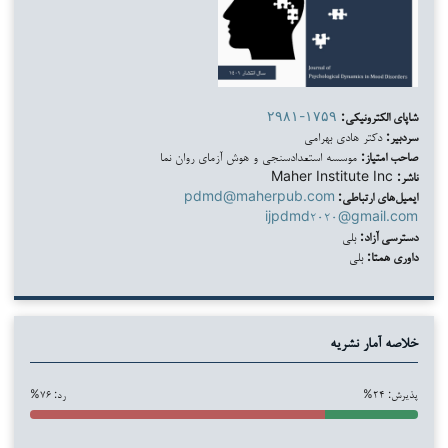
شاپای الکترونیکی:
۲۹۸۱-۱۷۵۹
سردبیر:
دکتر هادی بهرامی
صاحب امتیاز:
موسسه استعدادسنجی و هوش آزمای روان نما
ناشر:
Maher Institute Inc
ایمیل‌های ارتباطی:
pdmd@maherpub.com
ijpdmd۲۰۲۰@gmail.com
دسترسی آزاد:
بلی
داوری همتا:
بلی
خلاصه آمار نشریه
پذیرش: ۲۴%
رد: ۷۶%