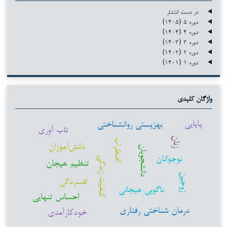
در دست انتشار
دوره ۵ (۱۴۰۵)
دوره ۴ (۱۴۰۴)
دوره ۳ (۱۴۰۳)
دوره ۲ (۱۴۰۲)
دوره ۱ (۱۴۰۱)
واژگان کلیدی
پایایی
بهزیستی روانشناختی
تاب آوری
زنان
اضطراب
دانش‌آموزان
دانشجویان
نوجوانان
کیفیت زندگی
تنظیم هیجان
زوجین
افسردگی
ناگویی هیجانی
احساس تنهایی
درمان شناختی رفتاری
خودکارآمدی