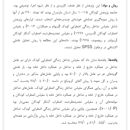
روش و مواد:
این پژوهش از نظر هدف، کاربردی و از نظر شیوه اجرا، توصیفی بود.
جامعه پژوهش کودکان ۱۵-۱۰ سال استان مازندران بودند که تعداد ۳۷۰ نفر از آنها
با روش نمونه‌گیری تصادفی خوشه‌ای چندمرحله‌ای انتخاب شدند. ابزارهای پژوهش
شامل مقیاس تداخل زندگی اضطرابی کودک (لینهام و همکاران، ۲۰۱۳) و مقیاس
اضطراب کودکان (اسپنس، ۱۹۹۷) و مقیاس تجدیدنظرشده اضطراب آشکار کودکان
(رینولدز و ریچموند، ۱۹۷۸) بودند. داده‌های این مطالعه با روش تحلیل عاملی
اکتشافی در نرم‌افزار SPSS تحلیل شدند.
یافته‌ها:
یافته‌ها نشان داد که مقیاس تداخل زندگی اضطرابی کودک دارای دو عامل
تداخل در عملکرد خارج از خانه و تداخل در عملکرد داخل خانه بود. بار عاملی
گویه‌های هر دو عامل بالاتر از ۵۰/۰ بود و پایایی عامل‌های مذکور در دختران و
پسران و کل نمونه با روش آلفای کرونباخ در دامنه ۷۰/۰ تا ۷۸/۰ به‌دست آمد.
علاوه بر آن، روایی همگرای مقیاس تداخل زندگی اضطرابی کودک، عامل‌های تداخل
در عملکرد خارج از خانه و تداخل در عملکرد داخل خانه با مقیاس اضطراب کودکان و
مولفه‌های آن و مقیاس تجدیدنظرشده اضطراب آشکار کودکان معنی‌دار بود
(۰۰۱/۰P<). همچنین، پایایی برای مقیاس تداخل زندگی اضطرابی کودک، تداخل
در عملکرد خارج از خانه و تداخل در عملکرد داخل خانه با روش بازآزمایی دو هفته‌ای
به‌ترتیب ۸۵/۰، ۸۱/۰ و ۷۷/۰ محاسبه شد.