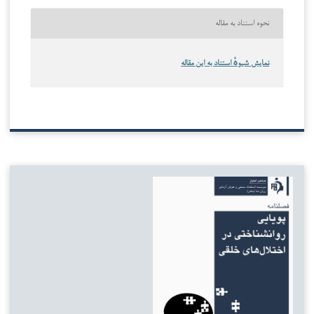
نحوه استناد به مقاله
نمایش شیوهٔ استناد به این مقاله