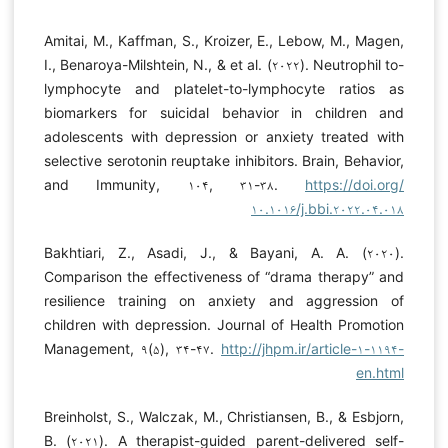
Amitai, M., Kaffman, S., Kroizer, E., Lebow, M., Magen,
I., Benaroya-Milshtein, N., & et al. (۲۰۲۲). Neutrophil to-
lymphocyte and platelet-to-lymphocyte ratios as
biomarkers for suicidal behavior in children and
adolescents with depression or anxiety treated with
selective serotonin reuptake inhibitors. Brain, Behavior,
and Immunity, ۱۰۴, ۳۱-۳۸.
https://doi.org/
۱۰.۱۰۱۶/j.bbi.۲۰۲۲.۰۴.۰۱۸
Bakhtiari, Z., Asadi, J., & Bayani, A. A. (۲۰۲۰).
Comparison the effectiveness of “drama therapy” and
resilience training on anxiety and aggression of
children with depression. Journal of Health Promotion
Management, ۹(۵), ۳۴-۴۷.
http://jhpm.ir/article-۱-۱۱۹۴-
en.html
Breinholst, S., Walczak, M., Christiansen, B., & Esbjorn,
B. (۲۰۲۱). A therapist-guided parent-delivered self-