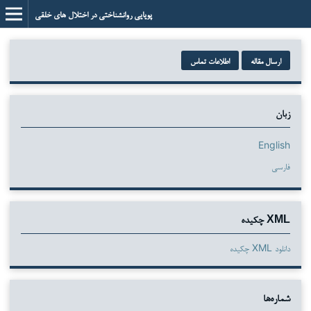
پویایی روانشناختی در اختلال های خلقی
ارسال مقاله
اطلاعات تماس
زبان
English
فارسی
XML چکیده
دانلود XML چکیده
شماره‌ها