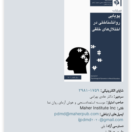
شاپای الکترونیکی:
۲۹۸۱-۱۷۵۹
سردبیر:
دکتر هادی بهرامی
صاحب امتیاز:
موسسه استعدادسنجی و هوش آزمای روان نما
ناشر:
Maher Institute Inc
ایمیل‌های ارتباطی:
pdmd@maherpub.com
ijpdmd۲۰۲۰@gmail.com
دسترسی آزاد:
بلی
داوری همتا:
بلی