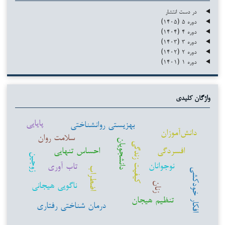
در دست انتشار
دوره ۵ (۱۴۰۵)
دوره ۴ (۱۴۰۴)
دوره ۳ (۱۴۰۳)
دوره ۲ (۱۴۰۲)
دوره ۱ (۱۴۰۱)
واژگان کلیدی
پایایی
بهزیستی روانشناختی
دانش‌آموزان
سلامت روان
دانشجویان
کیفیت زندگی
افسردگی
احساس تنهایی
زوجین
نوجوانان
تاب آوری
اضطراب
افکار خودکشی
ناگویی هیجانی
زنان
تنظیم هیجان
درمان شناختی رفتاری