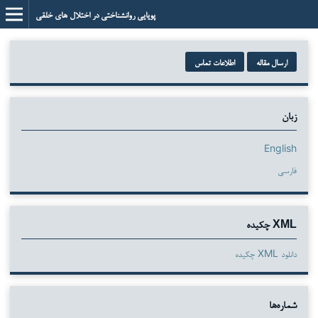
پویایی روانشناختی در اختلال های خلقی
ارسال مقاله
اطلاعات تماس
زبان
English
فارسی
XML چکیده
دانلود XML چکیده
شماره‌ها