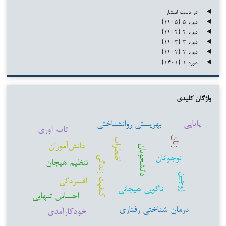
در دست انتشار
دوره ۵ (۱۴۰۵)
دوره ۴ (۱۴۰۴)
دوره ۳ (۱۴۰۳)
دوره ۲ (۱۴۰۲)
دوره ۱ (۱۴۰۱)
واژگان کلیدی
پایایی
بهزیستی روانشناختی
تاب آوری
زنان
اضطراب
دانش‌آموزان
دانشجویان
نوجوانان
کیفیت زندگی
تنظیم هیجان
زوجین
افسردگی
ناگویی هیجانی
احساس تنهایی
درمان شناختی رفتاری
خودکارآمدی