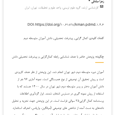
زهرا صادقی *
کارشناسی ارشد، گروه علوم تربیتی، واحد علوم و تحقیقات، تهران، ایران
https://doi.org/۱۰.۶۱۸۳۸/kman.pdmd.۱.۴.۶
DOI:
کمال گرایی, پیشرفت تحصیلی, دانش آموزان متوسطه دوم
کلمات کلیدی:
پژوهش حاضر با هدف شناسایی رابطه کمال‌گرایی و پیشرفت تحصیلی دانش
چکیده
آموزان دوره متوسطه دوم شهر تهران انجام شد. این پژوهش از نظر هدف کاربردی
است و روش تحقیق آن توصیفی از نوع همبستگی است. نمونه آماری ۹۶ نفر از
دانش آموزان دختر و پسر متوسطه دوم شهر تهران در سال ۱۴۰۰ هستند که با
استفاده از روش نمونه گیری در دسترس انتخاب شدند. ابزار گردآوری اطلاعات
پرسشنامه کمال گرایی۳۵ سوالی فراست است. در این پژوهش جهت تجزیه و تحلیل
داده‌های به دست آمده از شاخص های توصیفی (میانگین، واریانس، انجراف استاندارد
و نمودارهای فراوانی) و شاخص‌های استنباطی (ضریب همبستگی پیرسون) و جهت