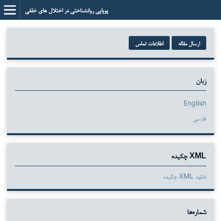
پویایی روانشناختی در اختلال های خلقی
ارسال مقاله
اطلاعات تماس
زبان
English
فارسی
XML چکیده
دانلود XML چکیده
شماره‌ها