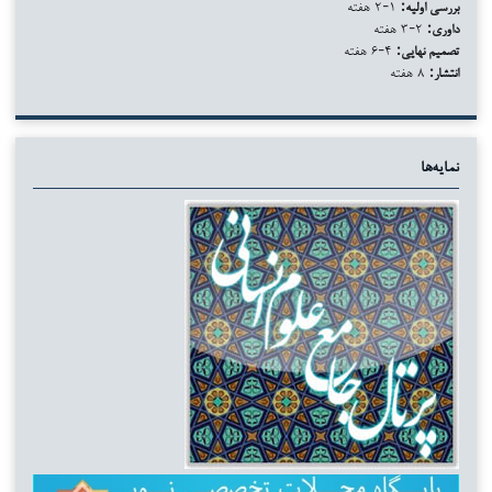
بررسی اولیه:
۱-۲ هفته
داوری:
۲-۳ هفته
تصمیم نهایی:
۴-۶ هفته
انتشار:
۸ هفته
نمایه‌ها