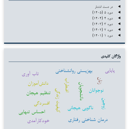
در دست انتشار
دوره ۵ (۱۴۰۵)
دوره ۴ (۱۴۰۴)
دوره ۳ (۱۴۰۳)
دوره ۲ (۱۴۰۲)
دوره ۱ (۱۴۰۱)
واژگان کلیدی
پایایی
بهزیستی روانشناختی
تاب آوری
زنان
اضطراب
دانش‌آموزان
دانشجویان
نوجوانان
کیفیت زندگی
تنظیم هیجان
زوجین
افسردگی
ناگویی هیجانی
احساس تنهایی
درمان شناختی رفتاری
خودکارآمدی