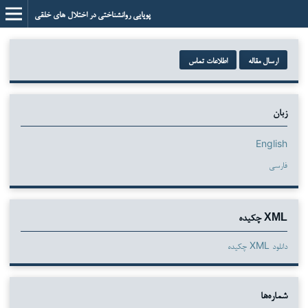
پویایی روانشناختی در اختلال های خلقی
ارسال مقاله
اطلاعات تماس
زبان
English
فارسی
XML چکیده
دانلود XML چکیده
شماره‌ها