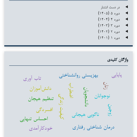
در دست انتشار
دوره ۵ (۱۴۰۵)
دوره ۴ (۱۴۰۴)
دوره ۳ (۱۴۰۳)
دوره ۲ (۱۴۰۲)
دوره ۱ (۱۴۰۱)
واژگان کلیدی
پایایی
بهزیستی روانشناختی
تاب آوری
زنان
اضطراب
دانش‌آموزان
دانشجویان
نوجوانان
کیفیت زندگی
تنظیم هیجان
زوجین
افسردگی
ناگویی هیجانی
احساس تنهایی
درمان شناختی رفتاری
خودکارآمدی