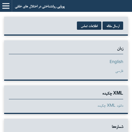
پویایی روانشناختی در اختلال های خلقی
ارسال مقاله
اطلاعات تماس
زبان
English
فارسی
XML چکیده
دانلود XML چکیده
شماره‌ها