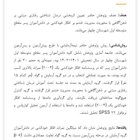
هدف:
هدف پژوهش حاضر تعیین اثربخشی درمان شناختی رفتاری مبتنی بر
ذهن‌آگاهی با محوریت مدیریت خشم بر افکار خودکشی در دانش‌آموزان پسر مقطع
متوسطه اول شهرستان چابهار می‌باشد.
روش‌شناسی:
روش پژوهش حاضر نیمه‌آزمایشی با طرح پیش‌آزمون و پس‌آزمون
می‌باشد. جامعه آماری پژوهش شامل کلیه دانش‌آموزان پسر مقطع متوسطه اول
شهرستان چابهار در سال تحصیلی ۱۴۰۱-۱۴۰۲ بود. نمونه‌ای به حجم ۳۰ نفر از
دانش‌آموزان پسر که در پرسشنامه افکار خودکشی بک (۲۰۰۴) نمرات بالاتری کسب
کرده بودند، به صورت تصادفی انتخاب و در دو گروه آزمایش و گواه (هر کدام ۱۵
نفر) قرار گرفتند. گروه آزمایش به مدت ده جلسه تحت آموزش درمان شناختی
رفتاری مبتنی بر ذهن‌آگاهی با محوریت مدیریت خشم قرار گرفتند و گروه کنترل
هیچ‌گونه مداخله‌ای دریافت نکردند. برای گردآوری داده‌ها از پرسشنامه افکار
خودکشی بک (۲۰۰۴) استفاده شد و داده‌ها با استفاده از آزمون تحلیل کواریانس و
نرم‌افزار SPSS ۲۲ تحلیل شدند.
یافته‌ها:
نتایج پژوهش نشان داد که میانگین نمرات افکار خودکشی در دانش‌آموزان
گروه آزمایش در مرحله پس‌آزمون نسبت به گروه گواه تفاوت معناداری داشت (p <