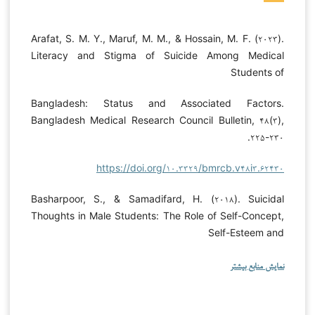
Arafat, S. M. Y., Maruf, M. M., & Hossain, M. F. (۲۰۲۳).
Literacy and Stigma of Suicide Among Medical
Students of
Bangladesh: Status and Associated Factors.
Bangladesh Medical Research Council Bulletin, ۴۸(۳),
۲۲۵-۲۳۰.
https://doi.org/۱۰.۳۳۲۹/bmrcb.v۴۸i۳.۶۲۴۳۰
Basharpoor, S., & Samadifard, H. (۲۰۱۸). Suicidal
Thoughts in Male Students: The Role of Self-Concept,
Self-Esteem and
نمایش منابع بیشتر