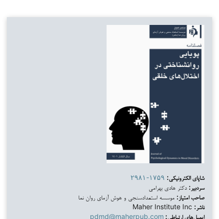
شاپای الکترونیکی:
۲۹۸۱-۱۷۵۹
سردبیر:
دکتر هادی بهرامی
صاحب امتیاز:
موسسه استعدادسنجی و هوش آزمای روان نما
ناشر:
Maher Institute Inc
ایمیل‌های ارتباطی:
pdmd@maherpub.com