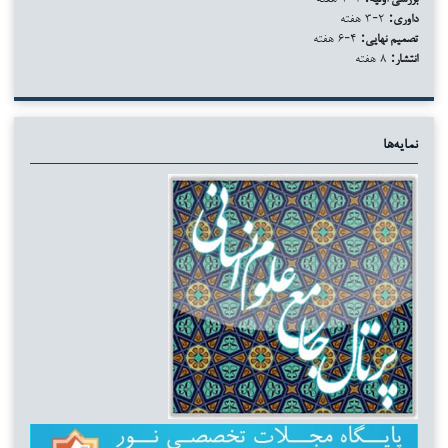
داوری:
۲-۳ هفته
تصمیم نهایی:
۴-۶ هفته
انتشار:
۸ هفته
نمایه‌ها