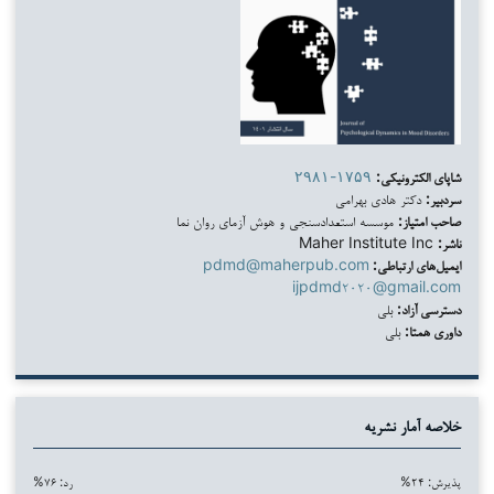
شاپای الکترونیکی:
۲۹۸۱-۱۷۵۹
سردبیر:
دکتر هادی بهرامی
صاحب امتیاز:
موسسه استعدادسنجی و هوش آزمای روان نما
ناشر:
Maher Institute Inc
ایمیل‌های ارتباطی:
pdmd@maherpub.com
ijpdmd۲۰۲۰@gmail.com
دسترسی آزاد:
بلی
داوری همتا:
بلی
خلاصه آمار نشریه
پذیرش: ۲۴%
رد: ۷۶%