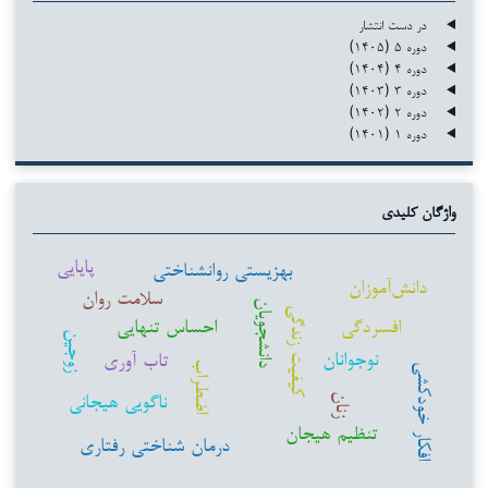
در دست انتشار
دوره ۵ (۱۴۰۵)
دوره ۴ (۱۴۰۴)
دوره ۳ (۱۴۰۳)
دوره ۲ (۱۴۰۲)
دوره ۱ (۱۴۰۱)
واژگان کلیدی
پایایی
بهزیستی روانشناختی
دانش‌آموزان
سلامت روان
دانشجویان
کیفیت زندگی
افسردگی
احساس تنهایی
زوجین
نوجوانان
تاب آوری
اضطراب
افکار خودکشی
ناگویی هیجانی
زنان
تنظیم هیجان
درمان شناختی رفتاری