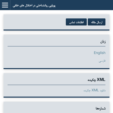
پویایی روانشناختی در اختلال های خلقی
ارسال مقاله
اطلاعات تماس
زبان
English
فارسی
XML چکیده
دانلود XML چکیده
شماره‌ها