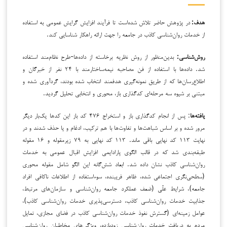
هدف:
در پژوهش حاضر تلاش شده‌است تا فرآیند افزایش گرایش عمومی به استفاده
از خدمات روان‌شناسی کاذب در جامعه را جهت ارائه راهکار شناسایی کند.
روش‌شناسی:
بدین‌منظور از روش نظریه ‌برخاسته از داده‌ها-طرح نظام‌مند استفاده‌
شد. داده‌ها با استفاده از فن مصاحبه نیمه‌ساختارمند با ۲۴ نفر از خبرگان و
اطلاع‌رسان‌ها که از طریق نمونه‌گیری هدفمند انتخاب شده بودند، گردآوری شده و
مبتنی بر شیوه سه مرحله‌ای کدگذاری باز، محوری و انتخابی تحلیل گردید.
یافته‌ها
: پس از انجام کدگذاری باز و استخراج ۴۷۶ کد باز این کدها یک‌بار دیگر
مرور شده و بر اساس شباهت‌ها و تفاوت‌ها با هم ترکیب، ادغام و یا حذف شدند و در
نهایت ۱۱۳ کد نهایی باقی ماند. ۱۱۳ کد نهایی به ۷۹ زیرمقوله و ۱۶ مقوله
طبقه‌بندی شد که در قالب الگوی پارادایمی افزایش اقبال عمومی به خدمات
روان‌شناسی کاذب نشان داده شد. ابعاد شش‌گانه این الگو شامل مقوله محوری
(سطحی‌نگری اجتماعی شده، ظاهر فریبنده، سوءاستفاده از اطلاعات ناکافی افراد
جامعه)، شرایط علّی (ضعف عملکرد جامعه روان‌شناسی و سازمان‌های مرتبط،
جذابیت خدمات روان‌شناسی کاذب، دسترسی‌پذیری خدمات روان‌شناسی کاذب)،
عوامل زمینه‌ای (گسترش نفوذ خدمات روان‌شناسی کاذب در فضای مجازی، تمایل
مردم به دریافت خدمات روان‌شناسی زودبازده، ویژگی‌های مخاطبان روان‌شناسی