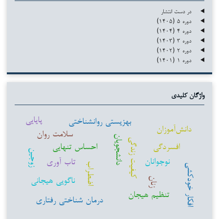
در دست انتشار
دوره ۵ (۱۴۰۵)
دوره ۴ (۱۴۰۴)
دوره ۳ (۱۴۰۳)
دوره ۲ (۱۴۰۲)
دوره ۱ (۱۴۰۱)
واژگان کلیدی
پایایی
بهزیستی روانشناختی
دانش‌آموزان
سلامت روان
دانشجویان
کیفیت زندگی
افسردگی
احساس تنهایی
زوجین
نوجوانان
تاب آوری
اضطراب
افکار خودکشی
ناگویی هیجانی
زنان
تنظیم هیجان
درمان شناختی رفتاری