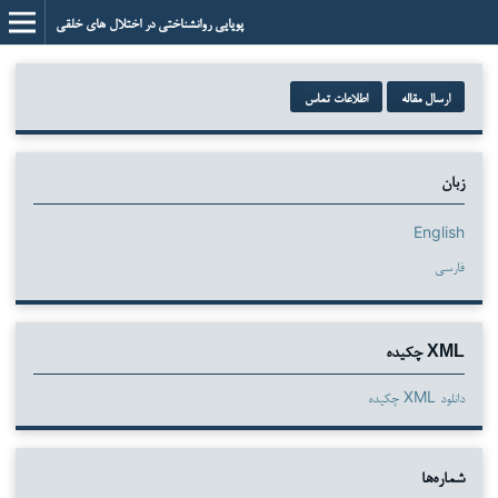
پویایی روانشناختی در اختلال های خلقی
ارسال مقاله
اطلاعات تماس
زبان
English
فارسی
XML چکیده
دانلود XML چکیده
شماره‌ها