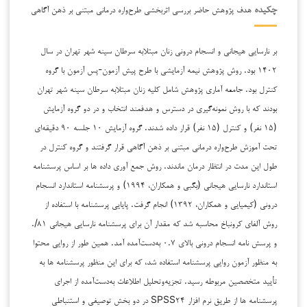
هدف پژوهش حاضر بررسی اثربخشی طرح‌واره درمانی مبتنی بر ذهن آگاهی
چکیده
بر نارسایی هیجانی و انسجام درونی زنان مبتلابه سرطان سینه شهر تهران در سال
۱۴۰۲ بود. روش پژوهش نیمه آزمایشی با طرح پیش آزمون-پس آزمون با گروه
کنترل بود. جامعه آماری پژوهش شامل کلیه زنان مبتلابه سرطان سینه شهر تهران
بودند که با روش نمونه‌گیری در دسترس و هدفمند انتخاب و در دو گروه آزمایش
(۱۵ نفر) و کنترل (۱۵ نفر) قرار داده شدند. گروه آزمایش ۱۰ جلسه ۹۰ دقیقه‌ای
تحت آموزش طرح‌واره درمانی مبتنی بر ذهن آگاهی قرار گرفتند و گروه کنترل در
طول این مدت در انتظار درمان ماندند. روش جمع آوری داده ها بر اساس پرسشنامه
استاندارد نارسایی هیجانی (بگبی و همکاران، ۱۹۹۴) و پرسشنامه استاندارد انسجام
درونی (کیمیایی و همکاران، ۱۳۹۲) انجام گرفت. پایایی پرسشنامه با استفاده از
روش آلفای کرونباخ محاسبه شد که مقدار آن برای پرسشنامه نارسایی هیجانی ۸۱/.
و پرسش نامه انسجام درونی بالای ۰.۷ به‌دست‌آمده آمد. همین طور از روایی محتوا
به منظور آزمون روایی پرسشنامه استفاده شد، که برای این منظور پرسشنامه ها به
تأیید متخصصین مربوطه رسید. تجزیه‌وتحلیل اطلاعات به‌دست‌آمده از اجرای
پرسشنامه ها از طریق نرم افزار SPSS۲۴ در دو بخش توصیفی و استنباطی