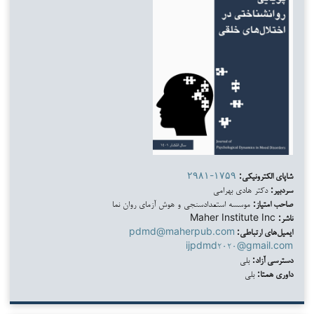
شاپای الکترونیکی:
۲۹۸۱-۱۷۵۹
سردبیر:
دکتر هادی بهرامی
صاحب امتیاز:
موسسه استعدادسنجی و هوش آزمای روان نما
ناشر:
Maher Institute Inc
ایمیل‌های ارتباطی:
pdmd@maherpub.com
ijpdmd۲۰۲۰@gmail.com
دسترسی آزاد:
بلی
داوری همتا:
بلی