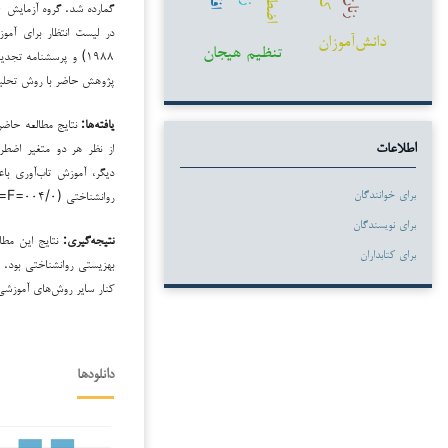
زنان
در لیست انتظار برای آم
دانش‌آموزان
تنظیم هیجان
پژوهش حاضر با روش تحلیل کوواریان
یافته‌ها:
نتایج مطالعه حاضر 
از نظر هر دو متغیر اضطر
اطلاعات
برای خوانندگان
روانشناختی (۰۰۴/۰=P ,۹۶/۹=F) دانشجویان ورزشکار شد.
برای نویسندگان
نتیجه‌گیری:
نتایج این مطا
برای کتابداران
بهزیستی روانشناختی بود. ب
کنار سایر روش‌های آموزشی 
دانلودها