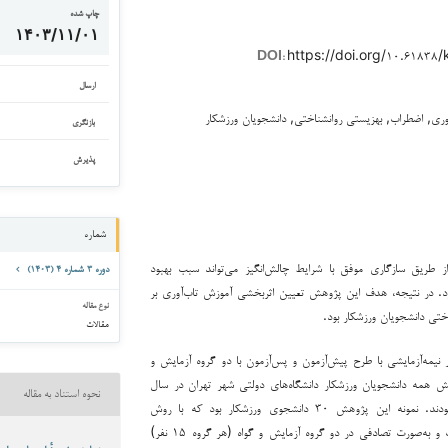
چاپ شده
۱۴۰۳/۱۱/۰۱
https://doi.org/۱۰.۶۱۸۳۸
DOI:
ارسال
وری, اضطراب, بهزیستی روانشناختی, دانشجویان ورزشکار
بازنگری
پذیرش
شماره
ز طریق سازگاری موفق با شرایط چالش‌انگیز می‌تواند سبب بهبود
دوره ۳ شماره ۴ (۱۴۰۳)
د. در نتیجه، هدف این پژوهش تعیین اثربخشی آموزش تاب‌آوری بر
نوع مقاله
ختی دانشجویان ورزشکار بود.
مقالات
نیمه‌آزمایشی با طرح پیش‌آزمون و پس‌آزمون با دو گروه آزمایش و
هش همه دانشجویان ورزشکار دانشگاه‌های دولتی شهر تهران در سال
نحوه استناد به مقاله
تحصیلی ۱۴۰۰-۱۳۹۹ بودند. نمونه این پژوهش ۳۰ دانشجوی ورزشکار بود که با روش
نمونه‌گیری هدفمند انتخاب و به‌صورت تصادفی در دو گروه آزمایش و گواه (هر گروه ۱۵ نفر)