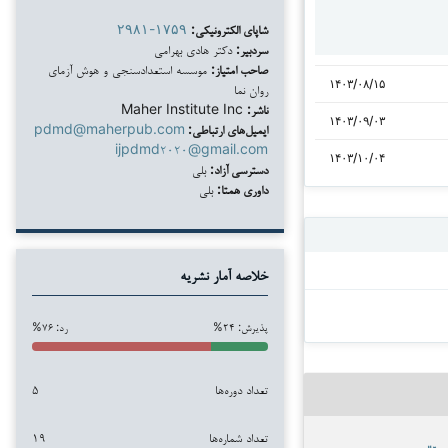
شاپای الکترونیکی:
۲۹۸۱-۱۷۵۹
سردبیر:
دکتر هادی بهرامی
صاحب امتیاز:
موسسه استعدادسنجی و هوش آزمای
۱۴۰۳/۰۸/۱۵
روان نما
ناشر:
Maher Institute Inc
۱۴۰۳/۰۹/۰۳
ایمیل‌های ارتباطی:
pdmd@maherpub.com
ijpdmd۲۰۲۰@gmail.com
۱۴۰۳/۱۰/۰۴
دسترسی آزاد:
بلی
داوری همتا:
بلی
خلاصه آمار نشریه
پذیرش: ۲۴%
رد: ۷۶%
تعداد دوره‌ها
۵
تعداد شماره‌ها
۱۹