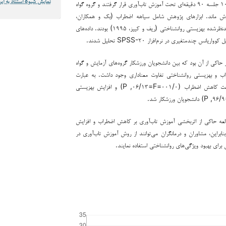
نمایش شیوهٔ استناد به این
گمارده شد. گروه آزمایش ۱۰ جلسه ۹۰ دقیقه‌ای تحت آموزش تاب‌آوری قرار گرفتند و گروه گواه
وزش ماند. ابزارهای پژوهش شامل سیاهه اضطراب (بک و همکاران،
۱۹۸۸) و پرسشنامه تجدیدنظرشده بهزیستی روانشناختی (ریف و کییز، ۱۹۹۵) بودند. داده‌های
س چندمتغیری در نرم‌افزار SPSS-۲۰ تحلیل شدند.
حاکی از آن بود که بین دانشجویان ورزشکار گروه‌های آزمایش و گواه
اب و بهزیستی روانشناختی تفاوت معناداری وجود داشت. به عبارت
دیگر، آموزش تاب‌آوری باعث کاهش اضطراب (۰۰۱/۰=P ,۰۶/۱۳=F) و افزایش بهزیستی
لعه حاکی از اثربخشی آموزش تاب‌آوری بر کاهش اضطراب و افزایش
نابراین، مشاوران و درمانگران می‌توانند از روش آموزش تاب‌آوری در
برای بهبود ویژگی‌های روانشناختی استفاده نمایند.