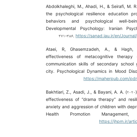
Abdolkhaleghi, M., Ahadi, H., & Seirafi, M. R.
the psychological resilience education p
behaviors and psychological well-bei
Developmental Psychology: Iranian Psycho
۳۷۱-۳۸۶.
https://sanad.iau.ir/en/Journal/
Ataei, R, Ghasemzadeh, A., & Hagh, 
effectiveness of metacognitive therapy
communication skills of secondary school 
city. Psychological Dynamics in Mood Disor
https://maherpub.com/pdm
Bakhtiari, Z., Asadi, J., & Bayani, A. A. (۲۰۲
effectiveness of “drama therapy” and resil
anxiety and aggression of children with depr
Health Promotion Management, 
https://jhpm.ir/art