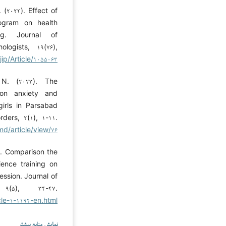
 (۲۰۲۳). Effect of
rogram on health
ng. Journal of
logists, ۱۹(۷۶),
jip/Article/۱۰۵۵۰۶۳
N. (۲۰۲۳). The
 on anxiety and
girls in Parsabad
ders, ۲(۱), ۱-۱۱.
d/article/view/۷۶
۰). Comparison the
ience training on
ession. Journal of
۹(۵), ۳۴-۴۷.
icle-۱-۱۱۹۴-en.html
نمایش منابع بیشتر