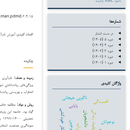
دانلود XML چکیده
/kman.pdmd.۳.۴.۱۵
شماره‌ها
در دست انتشار
آموزش تاب‌آ
کلمات کلیدی:
دوره ۵ (۱۴۰۵)
دوره ۴ (۱۴۰۴)
دوره ۳ (۱۴۰۳)
دوره ۲ (۱۴۰۲)
چکیده
دوره ۱ (۱۴۰۱)
زمینه و هدف:
تاب‌آوری ا
واژگان کلیدی
ویژگی‌های روانشناختی شو
اضطراب و بهزیستی روانشنا
ناگویی هیجانی
افسردگی
پایایی
روش و مواد:
مطالعه حاضر 
افکار خودکشی
گواه بود. جامعه این پژو
کیفیت زندگی
دانشجویان
نوجوانان
زوجین
اضطراب