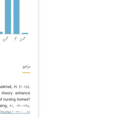
مراجع
lkhali, H. (۲۰۲۵).
 theory enhance
 of nursing homes?
sing, ۶۱, ۱۴۰-۱۴۸.
rinurse.۲۰۲۴.۱۰.۰۶۶