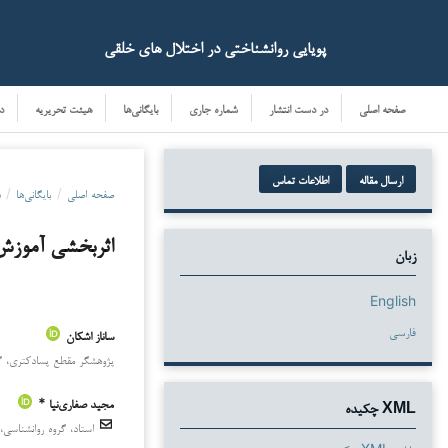
پویایی روانشناختی در اختلال های خلقی
صفحه اصلی
در دست انتشار
شماره جاری
بایگانی‌ها
هیئت تحریریه
د
ارسال مقاله
اطلاعات تماس
صفحه اصلی
/
بایگانی‌ها
/
د
اثربخشی آموزش 
زبان
English
فارسی
ساناز اشکان
دانلودها
پژوهشگر مقطع پسادکتری، گروه
مجید صفاری‌نیا *
XML چکیده
استاد، گروه روانشناسی، د