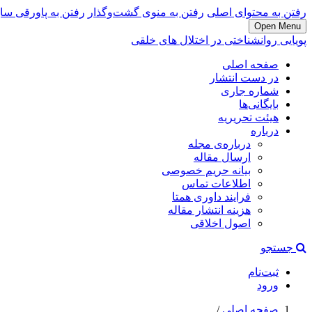
رفتن به محتوای اصلی
رفتن به منوی گشت‌وگذار
رفتن به پاورقی سا
Open Menu
پویایی روانشناختی در اختلال های خلقی
صفحه اصلی
در دست انتشار
شماره جاری
بایگانی‌ها
هیئت تحریریه
درباره
درباره‌ی مجله
ارسال مقاله
بیانه حریم خصوصی
اطلاعات تماس
فرایند داوری همتا
هزینه انتشار مقاله
اصول اخلاقی
جستجو
ثبت‌نام
ورود
صفحه اصلی
/