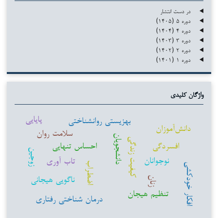
در دست انتشار
دوره ۵ (۱۴۰۵)
دوره ۴ (۱۴۰۴)
دوره ۳ (۱۴۰۳)
دوره ۲ (۱۴۰۲)
دوره ۱ (۱۴۰۱)
واژگان کلیدی
پایایی
بهزیستی روانشناختی
دانش‌آموزان
سلامت روان
دانشجویان
کیفیت زندگی
افسردگی
احساس تنهایی
زوجین
نوجوانان
تاب آوری
اضطراب
افکار خودکشی
ناگویی هیجانی
زنان
تنظیم هیجان
درمان شناختی رفتاری