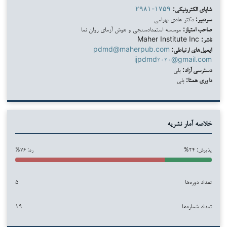
شاپای الکترونیکی:
۲۹۸۱-۱۷۵۹
سردبیر:
دکتر هادی بهرامی
صاحب امتیاز:
موسسه استعدادسنجی و هوش آزمای روان نما
ناشر:
Maher Institute Inc
ایمیل‌های ارتباطی:
pdmd@maherpub.com
ijpdmd۲۰۲۰@gmail.com
دسترسی آزاد:
بلی
داوری همتا:
بلی
خلاصه آمار نشریه
پذیرش: ۲۴%
رد: ۷۶%
تعداد دوره‌ها
۵
تعداد شماره‌ها
۱۹