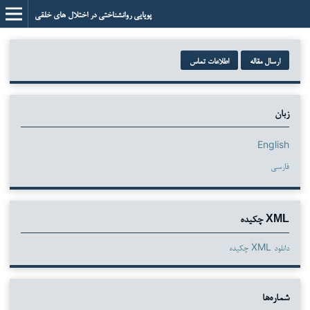
پویایی روانشناختی در اختلال های خلقی
ارسال مقاله
اطلاعات تماس
زبان
English
فارسی
XML چکیده
دانلود XML چکیده
شماره‌ها