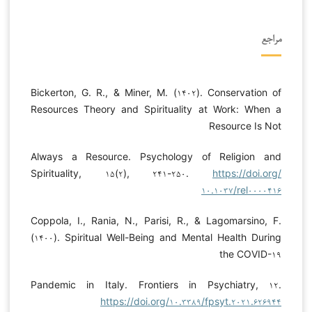
مراجع
Bickerton, G. R., & Miner, M. (۱۴۰۲). Conservation of
Resources Theory and Spirituality at Work: When a
Resource Is Not
Always a Resource. Psychology of Religion and
Spirituality, ۱۵(۲), ۲۴۱-۲۵۰.
https://doi.org/
۱۰.۱۰۳۷/rel۰۰۰۰۴۱۶
Coppola, I., Rania, N., Parisi, R., & Lagomarsino, F.
(۱۴۰۰). Spiritual Well-Being and Mental Health During
the COVID-۱۹
Pandemic in Italy. Frontiers in Psychiatry, ۱۲.
https://doi.org/۱۰.۳۳۸۹/fpsyt.۲۰۲۱.۶۲۶۹۴۴