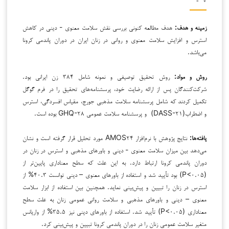
زمینه و هدف:
هدف مطالعه کنونی بررسی نقش سلامت معنوی - دینی در کاهش
استرس و افزایش سلامت معنوی و روانی در زنان ایران در دوران پاندمی کرونا
می‌باشد.
روش و مواد:
روش تحقیق توصیفی و نمونه شامل ۳۸۴ زن ایرانی بود.
شرکت‌کنندگان پس از ارائه رضایت خود، پرسشنامه‌های تحقیق را در فرم گوگل
تکمیل کردند که شامل پرسشنامه سلامت مذهبی جورج، مقیاس افسردگی، استرس
و اضطراب(DASS-۲۱) و پرسشنامه سلامت عمومی GHQ-۲۸ بوده است.
یافته‌ها:
نتایج پژوهش با نرم‌افزار AMOS۲۴ مورد تحلیل قرار گرفته است و نشان
می‌دهد بین میزان سلامت معنوی - دینی و باورهای مذهبی و استرس در زنان در
دوران پاندمی کرونا ارتباط دارد. به این علت که سطح معناداری پایین‌تر از
(P<۰.۰۵) بود تأیید شد و استفاده از باورهای معنوی – دینی توانست ۴۰.۳% از
استرس در زنان را تبیین و پیش‌بینی نماید. همچنین بین استفاده از ابزار سلامت
معنوی – دینی و باورهای مذهبی و سلامت روانی عمومی زنان به علت سطح
معناداری (P<۰.۰۵) تأیید شد. استفاده از باورهای دینی نیز ۳۵.۵% از واریانس
متغیر سلامت عمومی زنان را در دوران پاندمی کرونا تبیین و پیش‌بینی کرد.