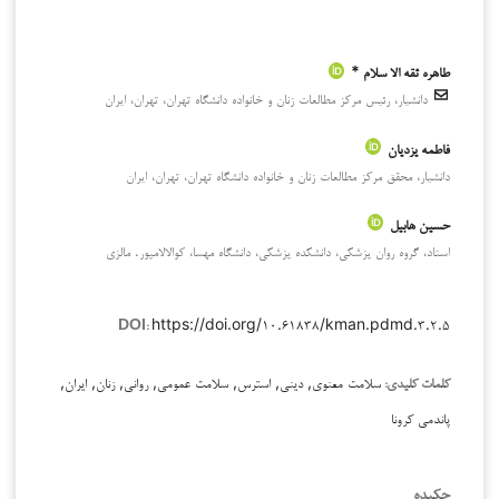
طاهره ثقه الا سلام *
دانشیار، رئیس مرکز مطالعات زنان و خانواده دانشگاه تهران، تهران، ایران
فاطمه یزدیان
دانشیار، محقق مرکز مطالعات زنان و خانواده دانشگاه تهران، تهران، ایران
حسین هابیل
استاد، گروه روان پزشکی، دانشکده پزشکی، دانشگاه مهسا، کوالالامپور. مالزی
https://doi.org/۱۰.۶۱۸۳۸/kman.pdmd.۳.۲.۵
DOI:
سلامت معنوی, دینی, استرس, سلامت عمومی, روانی, زنان, ایران,
کلمات کلیدی:
پاندمی کرونا
چکیده