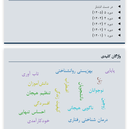
در دست انتشار
دوره ۵ (۱۴۰۵)
دوره ۴ (۱۴۰۴)
دوره ۳ (۱۴۰۳)
دوره ۲ (۱۴۰۲)
دوره ۱ (۱۴۰۱)
واژگان کلیدی
پایایی
بهزیستی روانشناختی
تاب آوری
زنان
اضطراب
دانش‌آموزان
دانشجویان
نوجوانان
کیفیت زندگی
تنظیم هیجان
زوجین
افسردگی
ناگویی هیجانی
احساس تنهایی
درمان شناختی رفتاری
خودکارآمدی