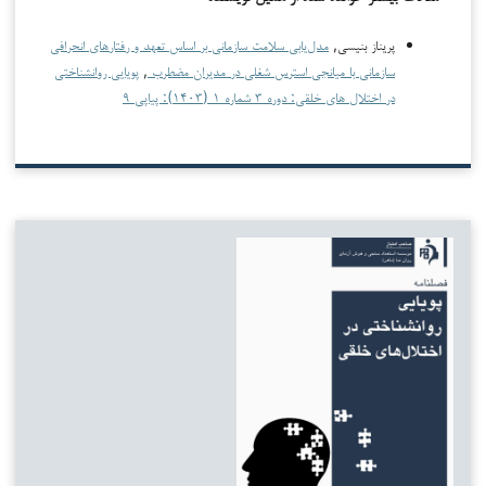
پریناز بنیسی,
مدل‌یابی سلامت سازمانی بر اساس تعهد و رفتارهای انحرافی
سازمانی با میانجی استرس شغلی در مدیران مضطرب
,
پویایی روانشناختی
در اختلال های خلقی: دوره ۳ شماره ۱ (۱۴۰۳): پیاپی ۹