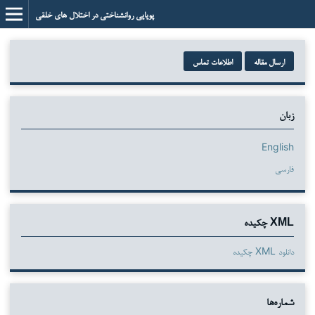
پویایی روانشناختی در اختلال های خلقی
ارسال مقاله
اطلاعات تماس
زبان
English
فارسی
XML چکیده
دانلود XML چکیده
شماره‌ها