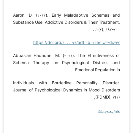
Aaron, D. (۲۰۱۳). Early Maladaptive Schemas and
Substance Use. Addictive Disorders & Their Treatment,
۱۲(۴), ۱۹۳-۲۰۰.
https://doi.org/۱۰.۱۰۹۷/adt.۰b۰۱۳e۳۱۸۲۷d۸۷۶۳
Abbasian Hadadan, M. (۲۰۲۴). The Effectiveness of
Schema Therapy on Psychological Distress and
Emotional Regulation in
Individuals with Borderline Personality Disorder.
Journal of Psychological Dynamics in Mood Disorders
(PDMD), ۳(۱),
نمایش منابع بیشتر