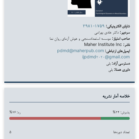
شاپای الکترونیکی:
۲۹۸۱-۱۷۵۹
سردبیر:
دکتر هادی بهرامی
صاحب امتیاز:
موسسه استعدادسنجی و هوش آزمای روان نما
ناشر:
Maher Institute Inc
ایمیل‌های ارتباطی:
pdmd@maherpub.com
ijpdmd۲۰۲۰@gmail.com
دسترسی آزاد:
بلی
داوری همتا:
بلی
خلاصه آمار نشریه
پذیرش: ۲۴%
رد: ۷۶%
تعداد دوره‌ها
۵