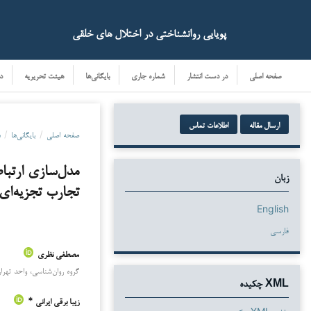
پویایی روانشناختی در اختلال های خلقی
صفحه اصلی
در دست انتشار
شماره جاری
بایگانی‌ها
هیئت تحریریه
د
ارسال مقاله
اطلاعات تماس
صفحه اصلی
/
بایگانی‌ها
/
دو
مدل‌سازی ارتبا
زبان
تجارب تجزیه‏‌ای
English
فارسی
مصطفی نظری
دانلودها
گروه روان‌شناسی، واحد تهران
XML چکیده
زیبا برقی ایرانی *