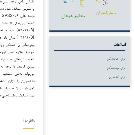
مقیاس نقص توجه–بیش‌فعال
زنان
و استرس استفاده شد. داده
دانش‌آموزان
تنظیم هیجان
برنامه های SPSS-۲۶ و AMOS-۲۶ تحلیل شدند.
(۳۷۳/۰β=) دارد 
(۳۴۹/۰β=) نشان د
اطلاعات
برای خوانندگان
تبیین کردند. با توجه ب
برای نویسندگان
می‌تواند به‌طور مستقیم
برای کتابداران
دانشجویان را افزایش ده
تجزیه‌ای در ارتباط میان ع
بهتر مشکلات روان‏شناختی 
دانلودها