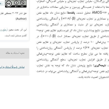
ی بزرگسالان، مقیاس تجارب تجزیه‌ای و مقیاس افسردگی، اضطراب
۴.۰
‌ها با استفاده از همبستگی پیرسون و مدل‌یابی معادلات ساختاری در
یافته‌ها
:
نتایج نشان داد علایم نقص
حق نشر ۲۰۲۶ مصط
توجه–بیش‌فعالی اثر مثبت و معناداری بر تجارب تجزیه‌ای (۳۱۶/۰β=) و آشفتگی روان‏شناختی
(Author)
و تجارب تجزیه‌ای نیز اثر مثبت و معناداری بر آشفتگی روان‏شناختی
این اثر تحت مجوز
ارجاع - غیر ت
اد. همچنین نتایج بوت‌استرپ نشان داد اثر غیرمستقیم علایم نقص توجه–
کامنز منتشر شده است.
بیش‌فعالی بر آشفتگی روان‏شناختی از طریق تجارب تجزیه‌ای معنادار است (۱۱۰/۰β=). در
مجموع، علایم نقص توجه- بیش‌فعالی ۱۰ درصد از واریانس تجارب تجزیه‌ای و علایم نقص
توجه-بیش‌فعالی به همراه تجارب تجزیه‌ای ۳/۳۴ درصد از واریانس آشفتگی روان‌شناختی را
ه یافته ها می توان مطرح ساخت که علایم نقص توجه–بیش‌فعالی
نحوه استناد به مقاله
 و از طریق افزایش تجارب تجزیه‌ای، سطح آشفتگی روان‏شناختی
د.
نتیجه‌گیری
:
نتایج پژوهش نشان داد که توجه به نقش تجارب
نمایش شیوهٔ استناد به این
لایم نقص توجه–بیش‌فعالی و آشفتگی روان‏شناختی می‌تواند در شناخت
دانشجویان اهمیت داشته باشد.