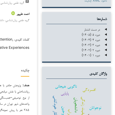
دانلود XML چکیده
گروه علمی روان‌شناسی، د
احمد علیپور
شماره‌ها
گروه علمی روان‌شناسی، دانشگا
در دست انتشار
دوره ۵ (۱۴۰۵)
ttention,
دوره ۴ (۱۴۰۴)
کلمات کلیدی:
دوره ۳ (۱۴۰۳)
iative Experiences
دوره ۲ (۱۴۰۲)
دوره ۱ (۱۴۰۱)
چکیده
واژگان کلیدی
هدف:
پژوهش حاضر با هدف
ناگویی هیجانی
افسردگی
روان‏شناختی با نقش میانج
پایایی
از نوع توصیفی–همبستگی 
افکار خودکشی
کیفیت زندگی
دانشجویان
نوجوانان
زوجین
۳۸۵ نفر با روش نمونه
اضطراب