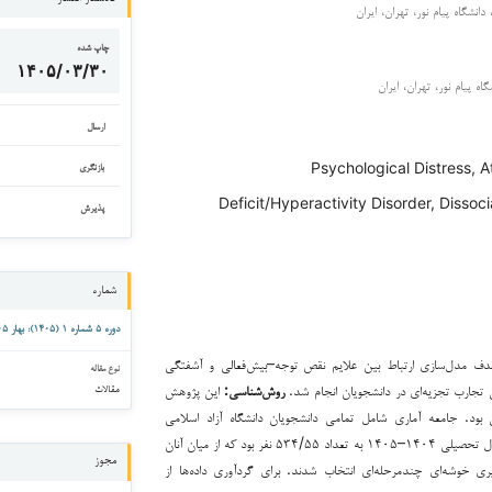
انشگاه پیام نور، تهران، ایران
چاپ شده
۱۴۰۵/۰۳/۳۰
ه پیام نور، تهران، ایران
ارسال
Psychological Distress, A
بازنگری
Deficit/Hyperactivity Disorder, Dissoc
پذیرش
شماره
دوره ۵ شماره ۱ (۱۴۰۵): بهار ۱۴۰۵
 مدل‌سازی ارتباط بین علایم نقص توجه–بیش‌فعالی و آشفتگی
نوع مقاله
ی تجارب تجزیه‌ای در دانشجویان انجام شد.
روش‌شناسی:
این پژوهش
مقالات
بود. جامعه آماری شامل تمامی دانشجویان دانشگاه آزاد اسلامی
واحدهای شهر تهران در سال تحصیلی ۱۴۰۴–۱۴۰۵ به تعداد ۵۳۴/۵۵ نفر بود که از میان آنان
مجوز
‌گیری خوشه‌ای چندمرحله‌ای انتخاب شدند. برای گردآوری داده‌ها از