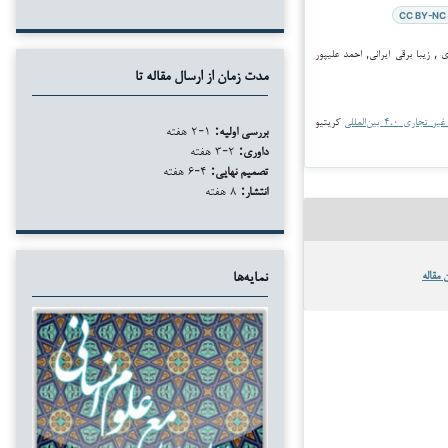
CC BY-NC 
فی نظری , زیبا برقی ایرانی, احمد علیپور
مدت زمان از ارسال مقاله تا
جاری ۴.۰ بین‌المللی
کریتیو
بررسی اولیه:
۱-۲ هفته
داوری:
۲-۳ هفته
تصمیم نهایی:
۴-۶ هفته
انتشار:
۸ هفته
 مقاله
نمایه‌ها