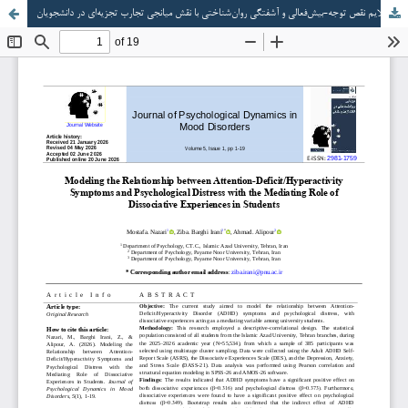
مدل‌سازی ارتباط بین علایم نقص توجه-بیش‌‏فعالی و آشفتگی روان‏‌شناختی با نقش میانجی تجارب تجزیه‏‌ای در دانشجویان