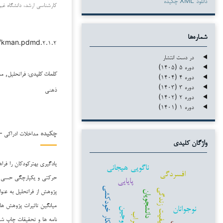
دانلود XML چکیده
کارشناسی ارشد، دانشگاه غیرا
شماره‌ها
۳۸/kman.pdmd.۲.۱.۲
در دست انتشار
دوره ۵ (۱۴۰۵)
فراتحلیل, م
کلمات کلیدی:
دوره ۴ (۱۴۰۴)
دوره ۳ (۱۴۰۳)
ذهنی
دوره ۲ (۱۴۰۲)
دوره ۱ (۱۴۰۱)
مداخلات ادراکی –حر
چکیده
واژگان کلیدی
‌‌یادگیری بهترکودکان را فرا
ناگویی هیجانی
افسردگی
حرکتی ‌‌و ‌‌یکپارچگی حسی
پایایی
افکار خودکشی
‌‌پژوهش از فراتحلیل ‌‌به عن
کیفیت زندگی
دانشجویان
میانگین تاثیرات پژوهش ها 
نوجوانان
زوجین
اضطراب
نامه ها و تحقیقات چاپ ش