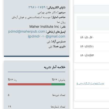
شاپای الکترونیکی:
۲۹۸۱-۱۷۵۹
سردبیر:
دکتر هادی بهرامی
صاحب امتیاز:
موسسه استعدادسنجی و هوش آزمای
روان نما
ناشر:
Maher Institute Inc
ایمیل‌های ارتباطی:
pdmd@maherpub.com
ijpdmd۲۰۲۰@gmail.com
۱۴۰۱/۱۰/۲۰
دسترسی آزاد:
بلی
داوری همتا:
بلی
۱۴۰۱/۱۲/۱۱
۱۴۰۱/۱۲/۲۳
خلاصه آمار نشریه
پذیرش: ۲۴%
رد: ۷۶%
دوره ۲ شماره ۱ (۱۴۰۲): پیاپی ۵
تعداد دوره‌ها
۵
تعداد شماره‌ها
۱۹