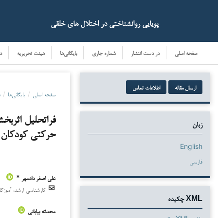
پویایی روانشناختی در اختلال های خلقی
صفحه اصلی
در دست انتشار
شماره جاری
بایگانی‌ها
هیئت تحریریه
د
ارسال مقاله
اطلاعات تماس
صفحه اصلی
/
بایگانی‌ها
/
دو
فراتحلیل اثربخ
زبان
حرکتی کودکان 
English
فارسی
علی اصغر دادمهر *
کارشناسی ارشد، آموزگار
دانلودها
XML چکیده
محدثه بیابانی