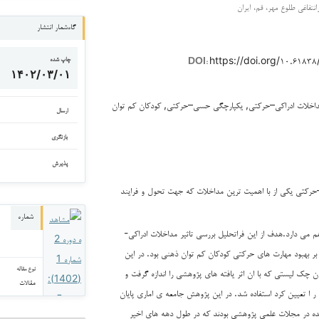
نتفاغی طلوع مهر، قم، ایران
گاه‌شمار انتشار
https://doi.org/۱۰.۶۱۸
چاپ شده
DOI:
۱۴۰۲/۰۳/۰۱
داخلات ادراکی–حرکتی, یکپارچگی حسی–حرکتی, کودکان کم توان
ارسال
بازنگری
پذیرش
کتی ‌‌یکی از ‌‌با اهمیت ترین مداخلات که جهت تحول ‌‌و ‌فرایند
شماره
هم ‌‌می دارد.هدف از ‌این فراتحلیل بررسی ‌‌تاثیر مداخلات ادراکی-
 بر بهبود مهارت های حرکتی کودکان کم توان ذهنی بود. در این
وان چک لیستی که ‌‌با ‌ان اثر یافته های پژوهشی را اندازه گرفت و
نوع مقاله
مقالات
ر ا تعیین کرد استفاده شد. در این پژوهش جامعه ی اماری پایان
ده در مجلات علمی پژوهشی بودند که در طول دهه های اخیر