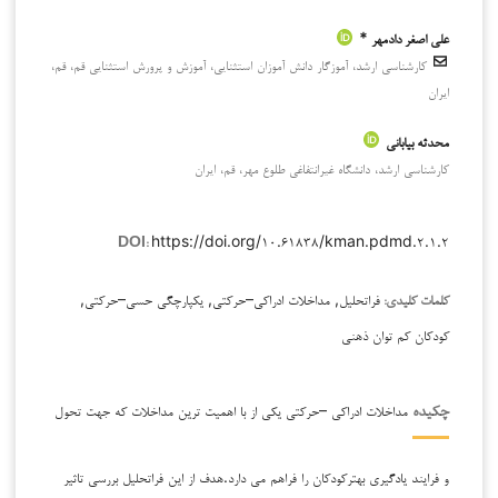
علی اصغر دادمهر *
کارشناسی ارشد، آموزگار دانش آموزان استثنایی، آموزش و پرورش استثنایی قم، قم،
ایران
محدثه بیابانی
کارشناسی ارشد، دانشگاه غیرانتفاغی طلوع مهر، قم، ایران
https://doi.org/۱۰.۶۱۸۳۸/kman.pdmd.۲.۱.۲
DOI:
فراتحلیل, مداخلات ادراکی–حرکتی, یکپارچگی حسی–حرکتی,
کلمات کلیدی:
کودکان کم توان ذهنی
مداخلات ادراکی –حرکتی ‌‌یکی از ‌‌با اهمیت ترین مداخلات که جهت تحول
چکیده
‌‌و ‌فرایند ‌‌یادگیری بهترکودکان را فراهم ‌‌می دارد.هدف از ‌این فراتحلیل بررسی ‌‌تاثیر