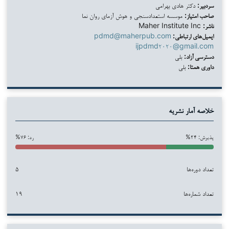
سردبیر:
دکتر هادی بهرامی
صاحب امتیاز:
موسسه استعدادسنجی و هوش آزمای روان نما
ناشر:
Maher Institute Inc
ایمیل‌های ارتباطی:
pdmd@maherpub.com
ijpdmd۲۰۲۰@gmail.com
دسترسی آزاد:
بلی
داوری همتا:
بلی
خلاصه آمار نشریه
پذیرش: ۲۴%
رد: ۷۶%
تعداد دوره‌ها
۵
تعداد شماره‌ها
۱۹