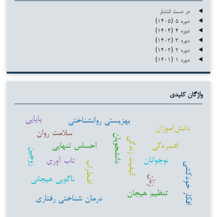
در دست انتشار
دوره ۵ (۱۴۰۵)
دوره ۴ (۱۴۰۴)
دوره ۳ (۱۴۰۳)
دوره ۲ (۱۴۰۲)
دوره ۱ (۱۴۰۱)
واژگان کلیدی
پایایی
بهزیستی روانشناختی
دانش‌آموزان
سلامت روان
دانشجویان
کیفیت زندگی
افسردگی
احساس تنهایی
زوجین
نوجوانان
تاب آوری
اضطراب
افکار خودکشی
ناگویی هیجانی
زنان
تنظیم هیجان
درمان شناختی رفتاری