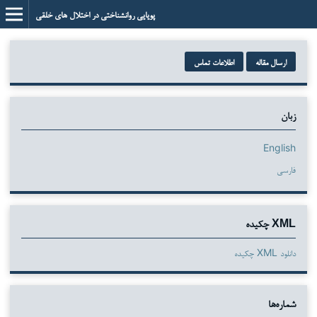
پویایی روانشناختی در اختلال های خلقی
ارسال مقاله
اطلاعات تماس
زبان
English
فارسی
XML چکیده
دانلود XML چکیده
شماره‌ها