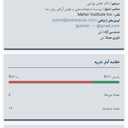
سردبیر:
دکتر هادی بهرامی
صاحب امتیاز:
موسسه استعدادسنجی و هوش آزمای روان نما
ناشر:
Maher Institute Inc
ایمیل‌های ارتباطی:
pdmd@maherpub.com
ijpdmd۲۰۲۰@gmail.com
دسترسی آزاد:
بلی
داوری همتا:
بلی
خلاصه آمار نشریه
پذیرش: ۲۴%
رد: ۷۶%
تعداد دوره‌ها
۵
تعداد شماره‌ها
۱۹