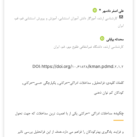
علی اصغر دادمهر *
کارشناسی ارشد، آموزگار دانش آموزان استثنایی، آموزش و پرورش استثنایی قم، قم،
ایران
محدثه بیابانی
کارشناسی ارشد، دانشگاه غیرانتفاغی طلوع مهر، قم، ایران
https://doi.org/۱۰.۶۱۸۳۸/kman.pdmd.۲.۱.۲
DOI:
فراتحلیل, مداخلات ادراکی–حرکتی, یکپارچگی حسی–حرکتی,
کلمات کلیدی:
کودکان کم توان ذهنی
مداخلات ادراکی –حرکتی ‌‌یکی از ‌‌با اهمیت ترین مداخلات که جهت تحول
چکیده
‌‌و ‌فرایند ‌‌یادگیری بهترکودکان را فراهم ‌‌می دارد.هدف از ‌این فراتحلیل بررسی ‌‌تاثیر