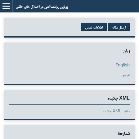
پویایی روانشناختی در اختلال های خلقی
ارسال مقاله
اطلاعات تماس
زبان
English
فارسی
XML چکیده
دانلود XML چکیده
شماره‌ها