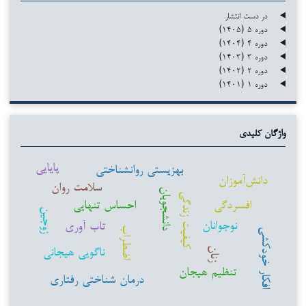
در دست انتشار
دوره ۵ (۱۴۰۵)
دوره ۴ (۱۴۰۴)
دوره ۳ (۱۴۰۳)
دوره ۲ (۱۴۰۲)
دوره ۱ (۱۴۰۱)
واژگان کلیدی
پایایی
بهزیستی روانشناختی
دانش‌آموزان
سلامت روان
دانشجویان
کیفیت زندگی
افسردگی
احساس تنهایی
زوجین
نوجوانان
تاب آوری
اضطراب
افکار خودکشی
ناگویی هیجانی
زنان
تنظیم هیجان
درمان شناختی رفتاری