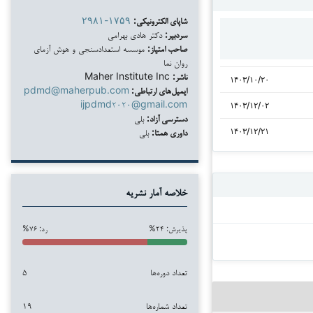
شاپای الکترونیکی:
۲۹۸۱-۱۷۵۹
سردبیر:
دکتر هادی بهرامی
صاحب امتیاز:
موسسه استعدادسنجی و هوش آزمای
روان نما
ناشر:
Maher Institute Inc
۱۴۰۳/۱۰/۲۰
ایمیل‌های ارتباطی:
pdmd@maherpub.com
ijpdmd۲۰۲۰@gmail.com
۱۴۰۳/۱۲/۰۲
دسترسی آزاد:
بلی
داوری همتا:
بلی
۱۴۰۳/۱۲/۲۱
خلاصه آمار نشریه
پذیرش: ۲۴%
رد: ۷۶%
تعداد دوره‌ها
۵
تعداد شماره‌ها
۱۹