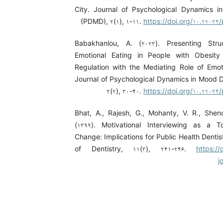
City. Journal of Psychological Dynamics i
(PDMD), ۲(۱), ۱-۱۱.
https://doi.org/۱۰.۲۲۰۳
Babakhanlou, A. (۲۰۲۳). Presenting Stru
Emotional Eating in People with Obesity
Regulation with the Mediating Role of Emot
Journal of Psychological Dynamics in Mood 
۲(۲), ۳۰-۴۰.
https://doi.org/۱۰.۲۲۰۳
Bhat, A., Rajesh, G., Mohanty, V. R., Shen
(۱۳۹۹). Motivational Interviewing as a T
Change: Implications for Public Health Dentis
of Dentistry, ۱۱(۳), ۲۴۱-۲۴۶.
https://
j