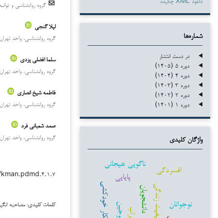
دانلود XML چکیده
گروه روانشناسی و توان
لیلا گنجی
شماره‌ها
گروه روانشناسی، واحد تهران 
در دست انتشار
سلما افضلی یزدی
دوره ۵ (۱۴۰۵)
گروه روانشناسی، واحد تهران 
دوره ۴ (۱۴۰۴)
دوره ۳ (۱۴۰۳)
فاطمه شیخ انصاری
دوره ۲ (۱۴۰۲)
دوره ۱ (۱۴۰۱)
گروه روانشناسی، واحد تهران 
صمد شعبانی فرد
گروه روانشناسی، واحد تهران 
واژگان کلیدی
ناگویی هیجانی
افسردگی
۳۸/kman.pdmd.۴.۱.۷
پایایی
افکار خودکشی
کیفیت زندگی
دانشجویان
نوجوانان
مصاحبه انگی
زوجین
کلمات کلیدی:
اضطراب