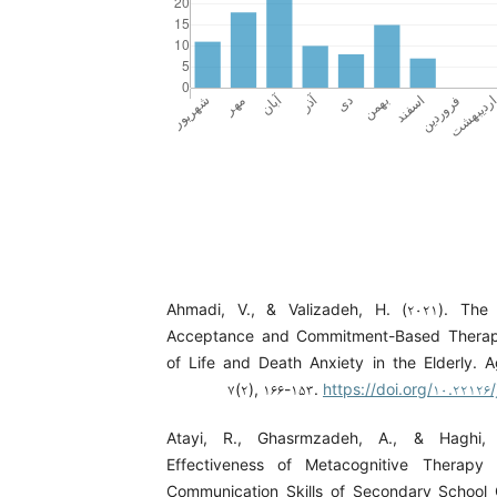
Ahmadi, V., & Valizadeh, H. (۲۰۲۱). The 
Acceptance and Commitment-Based Therapy
of Life and Death Anxiety in the Elderly. 
۷(۲), ۱۶۶-۱۵۳.
https://doi.org/۱۰.۲۲۱۲۶
Atayi, R., Ghasrmzadeh, A., & Haghi,
Effectiveness of Metacognitive Therapy
Communication Skills of Secondary School 