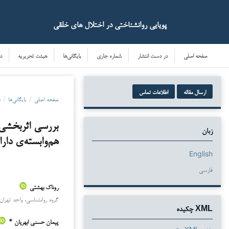
پویایی روانشناختی در اختلال های خلقی
صفحه اصلی
در دست انتشار
شماره جاری
بایگانی‌ها
هیئت تحریریه
د
ارسال مقاله
اطلاعات تماس
صفحه اصلی
/
بایگانی‌ها
/
د
بررسی اثربخشی 
زبان
هم‌وابسته‌ی دار
English
فارسی
روناک بهشتی
دانلودها
گروه روانشناسی، واحد تهران 
XML چکیده
پیمان حسنی ابهریان *