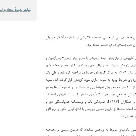
نمایش شیوهٔ استناد به این
 حاضر بررسی اثربخشی مصاحبه انگیزشی بر اضطراب آشکار و پنهان
ن هم‌وابسته‌ی دارای همسر معتاد بود.
اربردی از نوع روش نیمه آزمایشی با طرح پیش‌آزمون- پس‌آزمون و
اری پژوهش عبارت بود از زنان هم وابسته‌ی دارای همسر معتاد شهر
تهران که در ۳ ماهه نخست سال ۱۴۰۳ به مراکز گروه‌های خودیاری مراجعه کرده­اند و طی یک
رداری شرایط ورود به نمونه آماری مورد گزینش قرار گرفته اند. نمونه
پژوهش حاضر عبارت است از ۳۰ نفر که به روش نمونه‌گیری در دسترس و تقسیم آن‌ها به دو
بنای گزینش تصادفی بود. جهت گردآوری داده­ها از پرسشنامه­های اضطراب
حالت و صفت اشپیل برگر و همکاران (۱۹۸۳)، افسردگی بک و پرسشنامه هم‌وابستگی دیر و
تفاده شده است. داده‌ها از طریق تحلیل واریانس با اندازه‌گیری مکرر و نرم افزار
یل داده­های مربوط به پژوهش نشان­داد که درمان مبتنی بر مصاحبه