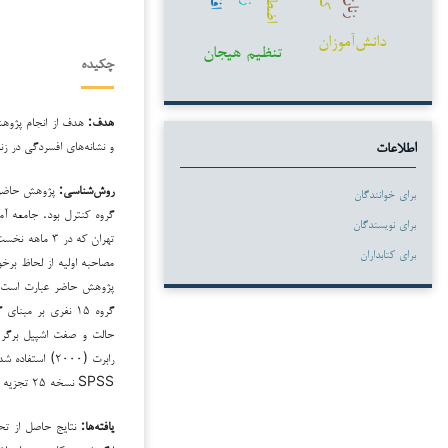
زنان
دانش‌آموزان
تنظیم هیجان
چکیده
هدف:
هدف از انجام پژوهش
و نشانه‌های افسردگی در زنا
اطلاعات
روش‌شناسی:
پژوهش حاضر ک
برای خوانندگان
گروه کنترل بود. جامعه آم
برای نویسندگان
برای کتابداران
مصاحبه اولیه از لحاظ برخو
گروه ۱۵ نفری بر م
رابرت (۲۰۰۰) اس
SPSS نسخه ۲۵ تجزیه و تحلیل شد.
یافته‌ها:
نتایج حاصل از تحل