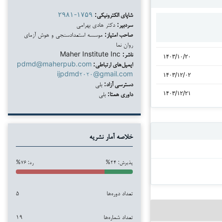
شاپای الکترونیکی:
۲۹۸۱-۱۷۵۹
سردبیر:
دکتر هادی بهرامی
صاحب امتیاز:
موسسه استعدادسنجی و هوش آزمای
روان نما
ناشر:
Maher Institute Inc
۱۴۰۳/۱۰/۲۰
ایمیل‌های ارتباطی:
pdmd@maherpub.com
ijpdmd۲۰۲۰@gmail.com
۱۴۰۳/۱۲/۰۲
دسترسی آزاد:
بلی
داوری همتا:
بلی
۱۴۰۳/۱۲/۲۱
خلاصه آمار نشریه
پذیرش: ۲۴%
رد: ۷۶%
تعداد دوره‌ها
۵
تعداد شماره‌ها
۱۹