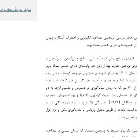
نمایش شیوهٔ استناد به این
 حاضر بررسی اثربخشی مصاحبه انگیزشی بر اضطراب آشکار و پنهان
ن هم‌وابسته‌ی دارای همسر معتاد بود.
اربردی از نوع روش نیمه آزمایشی با طرح پیش‌آزمون- پس‌آزمون و
اری پژوهش عبارت بود از زنان هم وابسته‌ی دارای همسر معتاد شهر
تهران که در ۳ ماهه نخست سال ۱۴۰۳ به مراکز گروه‌های خودیاری مراجعه کرده­اند و طی یک
رداری شرایط ورود به نمونه آماری مورد گزینش قرار گرفته اند. نمونه
پژوهش حاضر عبارت است از ۳۰ نفر که به روش نمونه‌گیری در دسترس و تقسیم آن‌ها به دو
بنای گزینش تصادفی بود. جهت گردآوری داده­ها از پرسشنامه­های اضطراب
حالت و صفت اشپیل برگر و همکاران (۱۹۸۳)، افسردگی بک و پرسشنامه هم‌وابستگی دیر و
تفاده شده است. داده‌ها از طریق تحلیل واریانس با اندازه‌گیری مکرر و نرم افزار
یل داده­های مربوط به پژوهش نشان­داد که درمان مبتنی بر مصاحبه