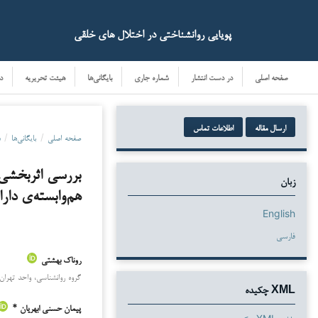
پویایی روانشناختی در اختلال های خلقی
صفحه اصلی
در دست انتشار
شماره جاری
بایگانی‌ها
هیئت تحریریه
د
ارسال مقاله
اطلاعات تماس
صفحه اصلی
/
بایگانی‌ها
/
د
بررسی اثربخشی 
زبان
هم‌وابسته‌ی دار
English
فارسی
روناک بهشتی
دانلودها
گروه روانشناسی، واحد تهران 
XML چکیده
پیمان حسنی ابهریان *