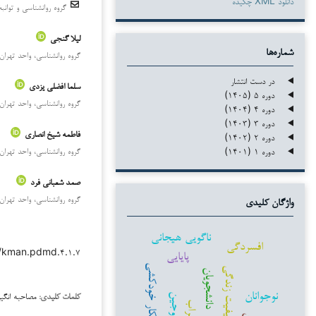
دانلود XML چکیده
گروه روانشناسی و توان
لیلا گنجی
شماره‌ها
گروه روانشناسی، واحد تهران 
در دست انتشار
سلما افضلی یزدی
دوره ۵ (۱۴۰۵)
گروه روانشناسی، واحد تهران 
دوره ۴ (۱۴۰۴)
دوره ۳ (۱۴۰۳)
فاطمه شیخ انصاری
دوره ۲ (۱۴۰۲)
دوره ۱ (۱۴۰۱)
گروه روانشناسی، واحد تهران 
صمد شعبانی فرد
گروه روانشناسی، واحد تهران 
واژگان کلیدی
ناگویی هیجانی
افسردگی
۳۸/kman.pdmd.۴.۱.۷
پایایی
افکار خودکشی
کیفیت زندگی
دانشجویان
نوجوانان
مصاحبه انگی
زوجین
کلمات کلیدی:
اضطراب