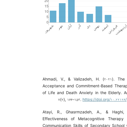
Ahmadi, V., & Valizadeh, H. (۲۰۲۱). The 
Acceptance and Commitment-Based Therapy
of Life and Death Anxiety in the Elderly. 
۷(۲), ۱۶۶-۱۵۳.
https://doi.org/۱۰.۲۲۱۲۶
Atayi, R., Ghasrmzadeh, A., & Haghi,
Effectiveness of Metacognitive Therapy
Communication Skills of Secondary School 