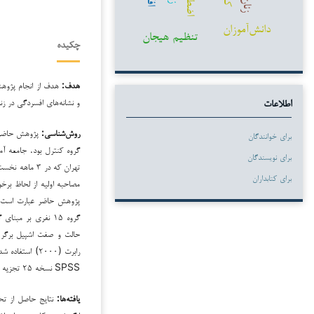
زنان
دانش‌آموزان
تنظیم هیجان
چکیده
هدف:
هدف از انجام پژوهش
و نشانه‌های افسردگی در زنا
اطلاعات
روش‌شناسی:
پژوهش حاضر ک
برای خوانندگان
گروه کنترل بود. جامعه آم
برای نویسندگان
برای کتابداران
مصاحبه اولیه از لحاظ برخو
گروه ۱۵ نفری بر م
رابرت (۲۰۰۰) اس
SPSS نسخه ۲۵ تجزیه و تحلیل شد.
یافته‌ها:
نتایج حاصل از تحل