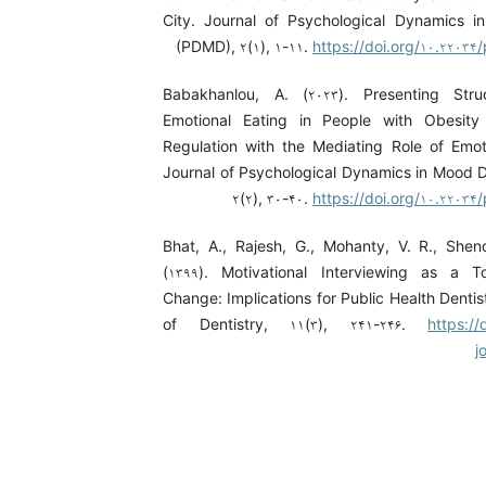
City. Journal of Psychological Dynamics i
(PDMD), ۲(۱), ۱-۱۱.
https://doi.org/۱۰.۲۲۰۳
Babakhanlou, A. (۲۰۲۳). Presenting Stru
Emotional Eating in People with Obesity
Regulation with the Mediating Role of Emot
Journal of Psychological Dynamics in Mood 
۲(۲), ۳۰-۴۰.
https://doi.org/۱۰.۲۲۰۳
Bhat, A., Rajesh, G., Mohanty, V. R., Shen
(۱۳۹۹). Motivational Interviewing as a T
Change: Implications for Public Health Dentis
of Dentistry, ۱۱(۳), ۲۴۱-۲۴۶.
https://
j