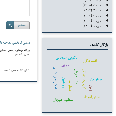
دوره ۵ (۱۴۰۵)
دوره ۴ (۱۴۰۴)
دوره ۳ (۱۴۰۳)
دوره ۲ (۱۴۰۲)
دوره ۱ (۱۴۰۱)
جستجو
بررسی اثربخشی مصاحبه انگی
واژگان کلیدی
روناک بهشتی, پیمان حسنی ابه
۱۴۰۴/۰۱/۲۱
ناگویی هیجانی
افسردگی
پایایی
افکار خودکشی
کیفیت زندگی
۱ الی ۱(از مجموع ۱ مورد)
دانشجویان
نوجوانان
زوجین
اضطراب
زنان
دانش‌آموزان
تنظیم هیجان