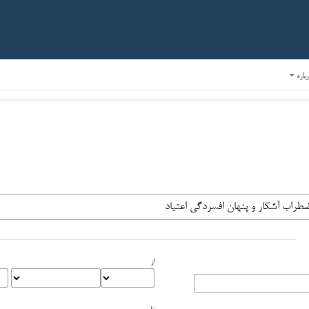
رباره
از
تا