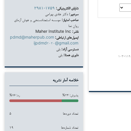
شاپای الکترونیکی:
۲۹۸۱-۱۷۵۹
سردبیر:
دکتر هادی بهرامی
صاحب امتیاز:
موسسه استعدادسنجی و هوش آزمای
روان نما
ناشر:
Maher Institute Inc
ایمیل‌های ارتباطی:
pdmd@maherpub.com
ijpdmd۲۰۲۰@gmail.com
دسترسی آزاد:
بلی
داوری همتا:
بلی
۱۰۳-۱۱۹
خلاصه آمار نشریه
پذیرش: ۲۴%
رد: ۷۶%
تعداد دوره‌ها
۵
تعداد شماره‌ها
۱۹