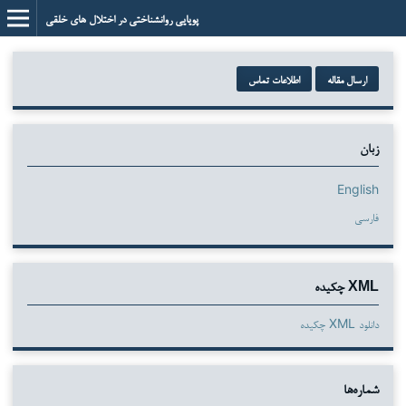
پویایی روانشناختی در اختلال های خلقی
ارسال مقاله
اطلاعات تماس
زبان
English
فارسی
XML چکیده
دانلود XML چکیده
شماره‌ها