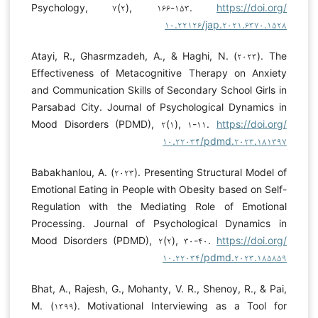
Psychology, ۷(۲), ۱۶۶-۱۵۳.
https://doi.org/
۱۰.۲۲۱۲۶/jap.۲۰۲۱.۶۳۷۰.۱۵۲۸
Atayi, R., Ghasrmzadeh, A., & Haghi, N. (۲۰۲۳). The
Effectiveness of Metacognitive Therapy on Anxiety
and Communication Skills of Secondary School Girls in
Parsabad City. Journal of Psychological Dynamics in
Mood Disorders (PDMD), ۲(۱), ۱-۱۱.
https://doi.org/
۱۰.۲۲۰۳۴/pdmd.۲۰۲۳.۱۸۱۳۹۷
Babakhanlou, A. (۲۰۲۳). Presenting Structural Model of
Emotional Eating in People with Obesity based on Self-
Regulation with the Mediating Role of Emotional
Processing. Journal of Psychological Dynamics in
Mood Disorders (PDMD), ۲(۲), ۳۰-۴۰.
https://doi.org/
۱۰.۲۲۰۳۴/pdmd.۲۰۲۳.۱۸۵۸۵۹
Bhat, A., Rajesh, G., Mohanty, V. R., Shenoy, R., & Pai,
M. (۱۳۹۹). Motivational Interviewing as a Tool for