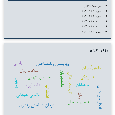
در دست انتشار
دوره ۵ (۱۴۰۵)
دوره ۴ (۱۴۰۴)
دوره ۳ (۱۴۰۳)
دوره ۲ (۱۴۰۲)
دوره ۱ (۱۴۰۱)
واژگان کلیدی
پایایی
بهزیستی روانشناختی
دانش‌آموزان
سلامت روان
دانشجویان
کیفیت زندگی
افسردگی
احساس تنهایی
زوجین
نوجوانان
تاب آوری
اضطراب
افکار خودکشی
ناگویی هیجانی
زنان
تنظیم هیجان
درمان شناختی رفتاری