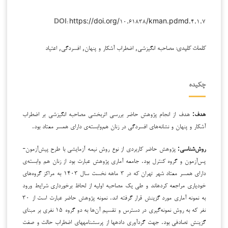
https://doi.org/۱۰.۶۱۸۳۸/kman.pdmd.۴.۱.۷
DOI:
مصاحبه انگیزشی, اضطراب آشکار و پنهان, افسردگی, اعتیاد
کلمات کلیدی:
چکیده
هدف:
هدف از انجام پژوهش حاضر بررسی اثربخشی مصاحبه انگیزشی بر اضطراب
آشکار و پنهان و نشانه‌های افسردگی در زنان هم‌وابسته‌ی دارای همسر معتاد بود.
روش‌شناسی:
پژوهش حاضر کاربردی از نوع روش نیمه آزمایشی با طرح پیش‌آزمون-
پس‌آزمون و گروه کنترل بود. جامعه آماری پژوهش عبارت بود از زنان هم وابسته‌ی
دارای همسر معتاد شهر تهران که در ۳ ماهه نخست سال ۱۴۰۳ به مراکز گروه‌های
خودیاری مراجعه کرده­اند و طی یک مصاحبه اولیه از لحاظ برخورداری شرایط ورود
به نمونه آماری مورد گزینش قرار گرفته اند. نمونه پژوهش حاضر عبارت است از ۳۰
نفر که به روش نمونه‌گیری در دسترس و تقسیم آن‌ها به دو گروه ۱۵ نفری بر مبنای
گزینش تصادفی بود. جهت گردآوری داده­ها از پرسشنامه­های اضطراب حالت و صفت