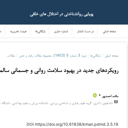
پویایی روانشناختی در اختلال های خلقی
صفحه اصلی
در دست انتشار
شماره جاری
بایگانی‌ها
هیئت تحریریه
در
صفحه اصلی
/
بایگانی‌ها
/
دوره 3 شماره 5 (1403): مجموعه مقالات رفتار و ذهن
/
مقالات
رویکردهای جدید در بهبود سلامت روانی و جسمانی سالمن
مائده احمدپور *
دانلودها
دانشجوی دکتری، گروه علوم رفتاری و شناختی ورزشی، دانشکده ورزش و علوم بهداشتی، دانشگاه تهر
https://doi.org/10.61838/kman.pdmd.3.5.19
DOI: