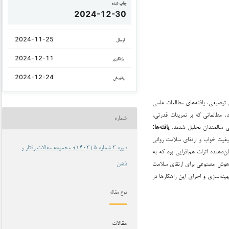
چاپ شده
2024-12-30
2024-11-25
ارسال
2024-12-11
بازنگری
2024-12-24
پذیرش
 توصیفی، یافته‌های مطالعات علمی
Web of Science با استفاده از کلیدواژه‌های مرتبط انجام شد. مطالعاتی که بر تمرینات قدرتی،
شماره
انی سالمندان تحلیل شدند.
یافته‌ها
:
یفیت خواب و ارتقای سلامت روانی
دوره 3 شماره 5 (1403): مجموعه مقالات رفتار و
هنده اثرات هم‌افزایی بود که به
ری هوش مصنوعی برای ارتقای سلامت
ذهن
ینه‌سازی و اجرای این راهکارها در
نوع مقاله
مقالات