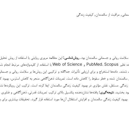
انی, مراقبت از سالمندان, کیفیت زندگی
سلامت روانی و جسمانی سالمندان بود.
روش‌شناسی:
این مطالعه مروری روایتی با استفاده از روش تحلیل
منتشرشده بین سال‌های ۲۰۱۹ تا ۲۰۲۴ را تحلیل کرده است. جستجوی جامع در پایگاه‌های داده نظیر PubMed، Scopus و 
شدند. داده‌ها استخراج و برای ارزیابی تأثیرات جداگانه و ترکیبی این روش‌ها بر سلامت روانی و جسم
ی سالمندان شده و خطر سقوط را کاهش داده است. تمرینات ذهن‌آگاهی منجر به کاهش استرس، بهبود ک
زندگی مستقل، نقش مؤثری در بهبود کیفیت زندگی سالمندان ایفا کرده است. ترکیب این رویکردها نشان‌د
بود بخشید.
نتیجه‌گیری
:
یافته‌ها نشان‌دهنده پتانسیل بالای ترکیب تمرینات قدرتی، ذهن‌آگاهی و فناو
بهبود کیفیت زندگی سالمندان و افزایش استقلال آن‌ها مورد استفاده قرار گیرد. تحقیقات بیشتری برای به