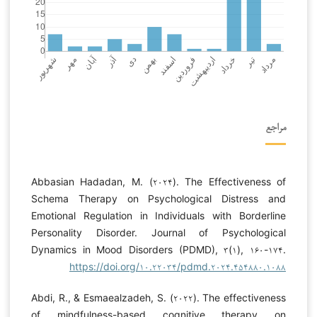
مراجع
Abbasian Hadadan, M. (۲۰۲۴). The Effectiveness of
Schema Therapy on Psychological Distress and
Emotional Regulation in Individuals with Borderline
Personality Disorder. Journal of Psychological
Dynamics in Mood Disorders (PDMD), ۳(۱), ۱۶۰-۱۷۴.
https://doi.org/۱۰.۲۲۰۳۴/pdmd.۲۰۲۴.۴۵۴۸۸۰.۱۰۸۸
Abdi, R., & Esmaealzadeh, S. (۲۰۲۲). The effectiveness
of mindfulness-based cognitive therapy on