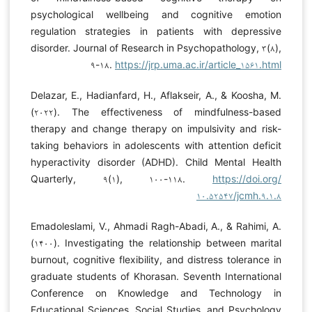
psychological wellbeing and cognitive emotion
regulation strategies in patients with depressive
disorder. Journal of Research in Psychopathology, ۳(۸),
۹-۱۸.
https://jrp.uma.ac.ir/article_۱۵۶۱.html
Delazar, E., Hadianfard, H., Aflakseir, A., & Koosha, M.
(۲۰۲۲). The effectiveness of mindfulness-based
therapy and change therapy on impulsivity and risk-
taking behaviors in adolescents with attention deficit
hyperactivity disorder (ADHD). Child Mental Health
Quarterly, ۹(۱), ۱۰۰-۱۱۸.
https://doi.org/
۱۰.۵۲۵۴۷/jcmh.۹.۱.۸
Emadoleslami, V., Ahmadi Ragh-Abadi, A., & Rahimi, A.
(۱۴۰۰). Investigating the relationship between marital
burnout, cognitive flexibility, and distress tolerance in
graduate students of Khorasan. Seventh International
Conference on Knowledge and Technology in
Educational Sciences, Social Studies, and Psychology