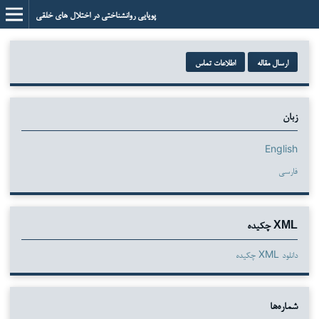
پویایی روانشناختی در اختلال های خلقی
ارسال مقاله
اطلاعات تماس
زبان
English
فارسی
XML چکیده
دانلود XML چکیده
شماره‌ها