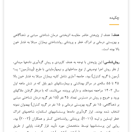
چکیده
هدف:
هدف از پژوهش حاضر مقایسه ‌اثربخشی درمان شناختی مبتنی بر ذهن­آگاهی
و بهزیستی درمانی بر ادراک خطر و پریشانی روان­شناختی بیماران مبتلا به فشار خون
بالا بوده است.
روش‌شناسی:
این پژوهش با توجه به هدف کاربردی و روش گردآوری داده­ها میدانی،
از نظر روش اجرا توصیفی از نوع مداخله­ای و نیمه­آزمایشی با طرح (پیش­آزمون- پس­
آزمون با گروه کنترل) بود. جامعه آماری شامل کلیه بیماران مبتلا به فشار خون بالا
۴۵ تا ۵۵ ساله‌ی در مراکز بهداشتی و بیمارستان­های شهر بابل که در شش ماهه اول
سال ۱۴۰۳ مراجعه نموده­اند و دارای پرونده می‌باشند، که با درنظر گرفتن ملاک­های
ورود و خروج و روش در دسترس تعداد ۴۵ نفر (۱۵ نفر گروه درمان شناختی مبتنی
بر ذهن­آگاهی، ۱۵ نفر گروه بهزیستی درمانی و ۱۵ نفر در گروه کنترل) به­عنوان نمونه
انتخاب شده بودند. ابزار گردآوری داده‌ها پرسشنامه­های استاندارد شاخص­های ادراک
خطر اوسلین و لینه (۲۰۱۱)، پریشانی روان­شناختی کسلر و همکاران (۲۰۰۳) بود.
روایی این پرسشنامه­ها توسط متخصصان مورد تأیید قرار گرفت، پایایی از طریق