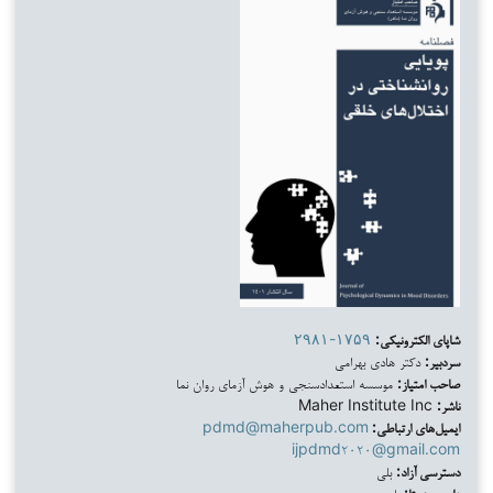
شاپای الکترونیکی:
۲۹۸۱-۱۷۵۹
سردبیر:
دکتر هادی بهرامی
صاحب امتیاز:
موسسه استعدادسنجی و هوش آزمای روان نما
ناشر:
Maher Institute Inc
ایمیل‌های ارتباطی:
pdmd@maherpub.com
ijpdmd۲۰۲۰@gmail.com
دسترسی آزاد:
بلی
داوری همتا:
بلی