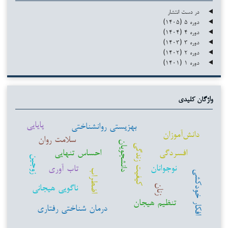
در دست انتشار
دوره ۵ (۱۴۰۵)
دوره ۴ (۱۴۰۴)
دوره ۳ (۱۴۰۳)
دوره ۲ (۱۴۰۲)
دوره ۱ (۱۴۰۱)
واژگان کلیدی
پایایی
بهزیستی روانشناختی
دانش‌آموزان
سلامت روان
دانشجویان
کیفیت زندگی
افسردگی
احساس تنهایی
زوجین
نوجوانان
تاب آوری
اضطراب
افکار خودکشی
ناگویی هیجانی
زنان
تنظیم هیجان
درمان شناختی رفتاری