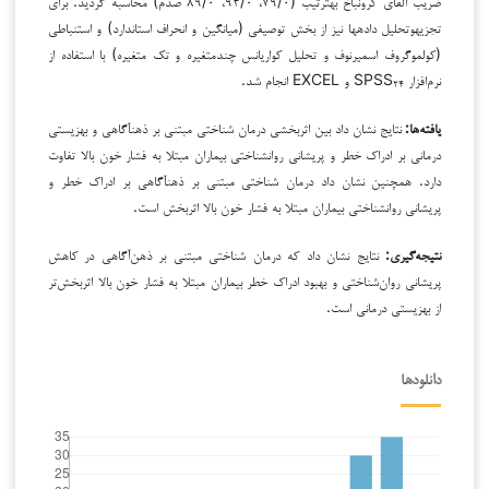
ضریب آلفای کرونباخ به­ترتیب (۷۹/۰، ۹۴/۰، ۸۹/۰ صدم) محاسبه گردید. برای
تجزیه­وتحلیل داده­ها نیز از بخش توصیفی (میانگین و انحراف استاندارد) و استنباطی
(کولموگروف اسمیرنوف و تحلیل کواریانس چندمتغیره و تک متغیره) با استفاده از
نرم‌افزار SPSS
و EXCEL انجام شد.
۲۴
یافته‌ها:
نتایج نشان داد بین ‌اثربخشی درمان شناختی مبتنی بر ذهن­آگاهی و بهزیستی
درمانی بر ادراک خطر و پریشانی روان­شناختی بیماران مبتلا به فشار خون بالا تفاوت
دارد. همچنین نشان داد درمان شناختی مبتنی بر ذهن­آگاهی بر ادراک خطر و
پریشانی روان­شناختی بیماران مبتلا به فشار خون بالا اثربخش است.
نتیجه‌گیری:
نتایج نشان داد که درمان شناختی مبتنی بر ذهن‌آگاهی در کاهش
پریشانی روان‌شناختی و بهبود ادراک خطر بیماران مبتلا به فشار خون بالا اثربخش‌تر
از بهزیستی درمانی است.
دانلودها