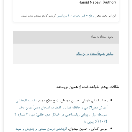
Hamid Nabavi (Author)
این اثر تحت مجوز
ارجاع - غیر تجاری ۴.۰ بین‌المللی
کریتیو کامنز منتشر شده است.
نحوه استناد به مقاله
نمایش شیوهٔ استناد به این مقاله
مقالات بیشتر خوانده شده از همین نویسنده
زهرا سلیمانی داودلی, حسین مهدیان, تورج فلاح مهنه,
مقایسه اثربخشی
آموزش ذهن‌آگاهی و حافظه فعال بر اضطراب امتحان دانش‌آموزان دختر
متوسطه اول
,
پویایی روانشناختی در اختلال های خلقی: دوره ۲ شماره ۴
(۱۴۰۲): پیاپی ۸
موسی کمالی , حسین مهدیان,
اثربخشی درمان مبتنی بر پذیرش و تعهد