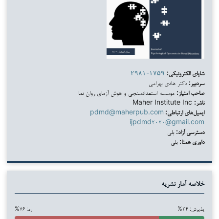
شاپای الکترونیکی:
۲۹۸۱-۱۷۵۹
سردبیر:
دکتر هادی بهرامی
صاحب امتیاز:
موسسه استعدادسنجی و هوش آزمای روان نما
ناشر:
Maher Institute Inc
ایمیل‌های ارتباطی:
pdmd@maherpub.com
ijpdmd۲۰۲۰@gmail.com
دسترسی آزاد:
بلی
داوری همتا:
بلی
خلاصه آمار نشریه
پذیرش: ۲۴%
رد: ۷۶%