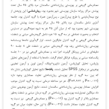
معنادرمانی گروهی بر بهزیستی روان‌شناختی سالمندان مرد بالای ۶۵ سال تحت
پوشش مراکز روزانه سازمان بهزیستی شهر بجنورد بود.
روش‌شناسی:
این پژوهش از
نوع نیمه‌آزمایشی با طرح پیش‌آزمون ـ پس‌آزمون همراه با گروه کنترل بود. جامعه
آماری شامل سالمندان مرد بالای ۶۵ سال مراکز روزانه تحت پوشش سازمان
بهزیستی شهر بجنورد بود که از میان آنان ۴۵ نفر به شیوه نمونه‌گیری در دسترس
انتخاب و به‌صورت تصادفی در سه گروه ۱۵ نفره شامل گروه‌درمانی مبتنی بر شفقت،
معنادرمانی گروهی و گروه کنترل جایگزین شدند. ابزار گردآوری داده‌ها پرسشنامه
بهزیستی روان‌شناختی ریف بود. گروه‌درمانی مبتنی بر شفقت طی ۸ جلسه ۹۰
دقیقه‌ای بر اساس پروتکل گیلبرت اجرا شد و معنادرمانی گروهی نیز در ۱۰ جلسه
یک‌ساعته مبتنی بر رویکرد فرانکل انجام گرفت. داده‌ها با استفاده از آزمون‌های تحلیل
واریانس، تحلیل کوواریانس، آزمون شاپیرو–ویلک، آزمون لوین و آزمون تعقیبی
بونفرونی در نرم‌افزار SPSS تحلیل شدند.
یافته‌ها
:
نتایج تحلیل کوواریانس نشان داد
که بین سه گروه از نظر بهزیستی روان‌شناختی تفاوت معناداری وجود دارد
(۰.۰۱۲=P و ۴.۹۲۳=F). هر دو مداخله درمانی نسبت به گروه کنترل موجب
افزایش معنادار بهزیستی روان‌شناختی سالمندان شدند. نتایج آزمون بونفرونی نشان
داد میانگین تعدیل‌شده بهزیستی روان‌شناختی در گروه درمان مبتنی بر شفقت به‌طور
معناداری بالاتر از گروه کنترل بود (۰.۰۱۲=P) و معنادرمانی گروهی نیز نسبت به
گروه کنترل تفاوت معنادار داشت (۰.۰۳۲=P). با این حال، تفاوت میان دو گروه