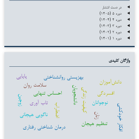
در دست انتشار
دوره ۵ (۱۴۰۵)
دوره ۴ (۱۴۰۴)
دوره ۳ (۱۴۰۳)
دوره ۲ (۱۴۰۲)
دوره ۱ (۱۴۰۱)
واژگان کلیدی
پایایی
بهزیستی روانشناختی
دانش‌آموزان
سلامت روان
دانشجویان
کیفیت زندگی
افسردگی
احساس تنهایی
زوجین
نوجوانان
تاب آوری
اضطراب
افکار خودکشی
ناگویی هیجانی
زنان
تنظیم هیجان
درمان شناختی رفتاری