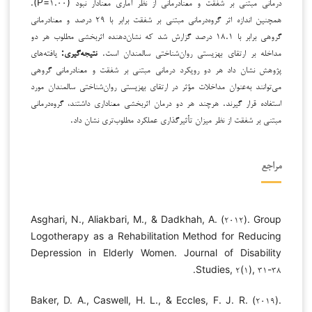
درمانی مبتنی بر شفقت و معنادرمانی از نظر آماری معنادار نبود (۱.۰۰=P).
همچنین اندازه اثر گروه‌درمانی مبتنی بر شفقت برابر با ۲۹ درصد و معنادرمانی
گروهی برابر با ۱۸.۱ درصد گزارش شد که نشان‌دهنده اثربخشی مطلوب هر دو
مداخله بر ارتقای بهزیستی روان‌شناختی سالمندان است.
نتیجه‌گیری
:
یافته‌های
پژوهش نشان داد هر دو رویکرد درمانی مبتنی بر شفقت و معنادرمانی گروهی
می‌توانند به‌عنوان مداخلات مؤثر در ارتقای بهزیستی روان‌شناختی سالمندان مورد
استفاده قرار گیرند. هرچند هر دو درمان اثربخشی معناداری داشتند، گروه‌درمانی
مبتنی بر شفقت از نظر میزان تأثیرگذاری عملکرد مطلوب‌تری نشان داد.
مراجع
Asghari, N., Aliakbari, M., & Dadkhah, A. (۲۰۱۲). Group
Logotherapy as a Rehabilitation Method for Reducing
Depression in Elderly Women. Journal of Disability
Studies, ۲(۱), ۳۱-۳۸.
Baker, D. A., Caswell, H. L., & Eccles, F. J. R. (۲۰۱۹).