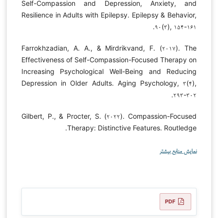
Self-Compassion and Depression, Anxiety, and
Resilience in Adults with Epilepsy. Epilepsy & Behavior,
۹۰(۳), ۱۵۴-۱۶۱.
Farrokhzadian, A. A., & Mirdrikvand, F. (۲۰۱۷). The
Effectiveness of Self-Compassion-Focused Therapy on
Increasing Psychological Well-Being and Reducing
Depression in Older Adults. Aging Psychology, ۳(۴),
۲۹۳-۳۰۲.
Gilbert, P., & Procter, S. (۲۰۲۲). Compassion-Focused
Therapy: Distinctive Features. Routledge.
نمایش منابع بیشتر
PDF