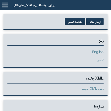
پویایی روانشناختی در اختلال های خلقی
ارسال مقاله
اطلاعات تماس
زبان
English
فارسی
XML چکیده
دانلود XML چکیده
شماره‌ها