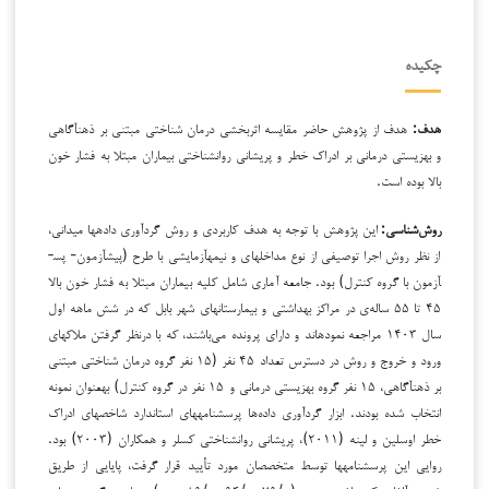
چکیده
هدف:
هدف از پژوهش حاضر مقایسه ‌اثربخشی درمان شناختی مبتنی بر ذهن­آگاهی
و بهزیستی درمانی بر ادراک خطر و پریشانی روان­شناختی بیماران مبتلا به فشار خون
بالا بوده است.
روش‌شناسی:
این پژوهش با توجه به هدف کاربردی و روش گردآوری داده­ها میدانی،
از نظر روش اجرا توصیفی از نوع مداخله­ای و نیمه­آزمایشی با طرح (پیش­آزمون- پس­
آزمون با گروه کنترل) بود. جامعه آماری شامل کلیه بیماران مبتلا به فشار خون بالا
۴۵ تا ۵۵ ساله‌ی در مراکز بهداشتی و بیمارستان­های شهر بابل که در شش ماهه اول
سال ۱۴۰۳ مراجعه نموده­اند و دارای پرونده می‌باشند، که با درنظر گرفتن ملاک­های
ورود و خروج و روش در دسترس تعداد ۴۵ نفر (۱۵ نفر گروه درمان شناختی مبتنی
بر ذهن­آگاهی، ۱۵ نفر گروه بهزیستی درمانی و ۱۵ نفر در گروه کنترل) به­عنوان نمونه
انتخاب شده بودند. ابزار گردآوری داده‌ها پرسشنامه­های استاندارد شاخص­های ادراک
خطر اوسلین و لینه (۲۰۱۱)، پریشانی روان­شناختی کسلر و همکاران (۲۰۰۳) بود.
روایی این پرسشنامه­ها توسط متخصصان مورد تأیید قرار گرفت، پایایی از طریق