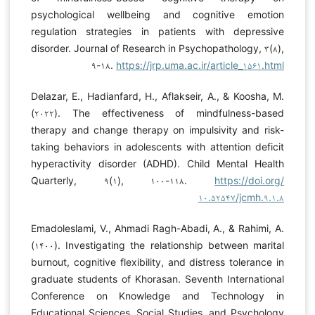
psychological wellbeing and cognitive emotion
regulation strategies in patients with depressive
disorder. Journal of Research in Psychopathology, ۳(۸),
۹-۱۸.
https://jrp.uma.ac.ir/article_۱۵۶۱.html
Delazar, E., Hadianfard, H., Aflakseir, A., & Koosha, M.
(۲۰۲۲). The effectiveness of mindfulness-based
therapy and change therapy on impulsivity and risk-
taking behaviors in adolescents with attention deficit
hyperactivity disorder (ADHD). Child Mental Health
Quarterly, ۹(۱), ۱۰۰-۱۱۸.
https://doi.org/
۱۰.۵۲۵۴۷/jcmh.۹.۱.۸
Emadoleslami, V., Ahmadi Ragh-Abadi, A., & Rahimi, A.
(۱۴۰۰). Investigating the relationship between marital
burnout, cognitive flexibility, and distress tolerance in
graduate students of Khorasan. Seventh International
Conference on Knowledge and Technology in
Educational Sciences, Social Studies, and Psychology