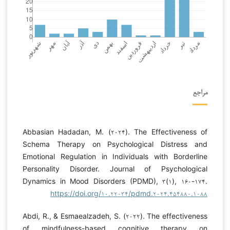
مراجع
Abbasian Hadadan, M. (۲۰۲۴). The Effectiveness of
Schema Therapy on Psychological Distress and
Emotional Regulation in Individuals with Borderline
Personality Disorder. Journal of Psychological
Dynamics in Mood Disorders (PDMD), ۳(۱), ۱۶۰-۱۷۴.
https://doi.org/۱۰.۲۲۰۳۴/pdmd.۲۰۲۴.۴۵۴۸۸۰.۱۰۸۸
Abdi, R., & Esmaealzadeh, S. (۲۰۲۲). The effectiveness
of mindfulness-based cognitive therapy on