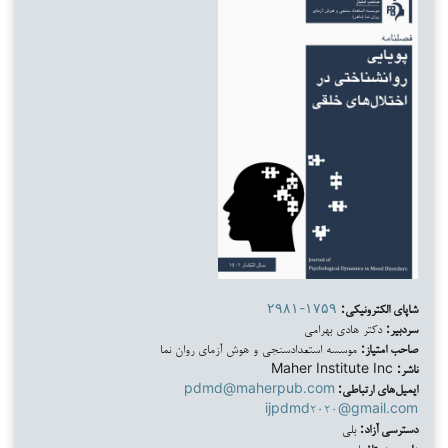
شاپای الکترونیکی:
۲۹۸۱-۱۷۵۹
سردبیر:
دکتر هادی بهرامی
صاحب امتیاز:
موسسه استعدادسنجی و هوش آزمای روان نما
ناشر:
Maher Institute Inc
ایمیل‌های ارتباطی:
pdmd@maherpub.com
ijpdmd۲۰۲۰@gmail.com
دسترسی آزاد:
بلی
داوری همتا:
بلی