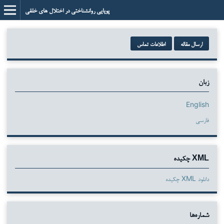
پویایی روانشناختی در اختلال های خلقی
ارسال مقاله
اطلاعات تماس
زبان
English
فارسی
XML چکیده
دانلود XML چکیده
شماره‌ها