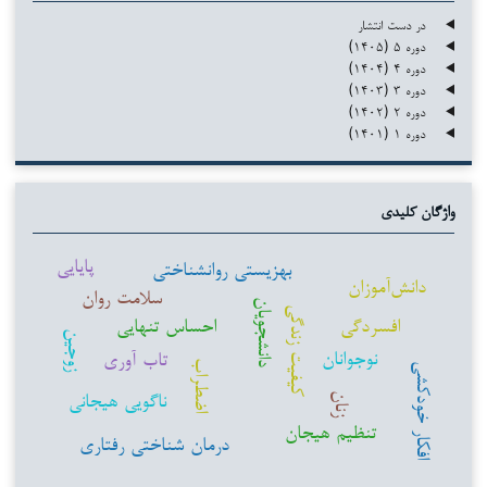
در دست انتشار
دوره ۵ (۱۴۰۵)
دوره ۴ (۱۴۰۴)
دوره ۳ (۱۴۰۳)
دوره ۲ (۱۴۰۲)
دوره ۱ (۱۴۰۱)
واژگان کلیدی
پایایی
بهزیستی روانشناختی
دانش‌آموزان
سلامت روان
دانشجویان
کیفیت زندگی
افسردگی
احساس تنهایی
زوجین
نوجوانان
تاب آوری
اضطراب
افکار خودکشی
ناگویی هیجانی
زنان
تنظیم هیجان
درمان شناختی رفتاری