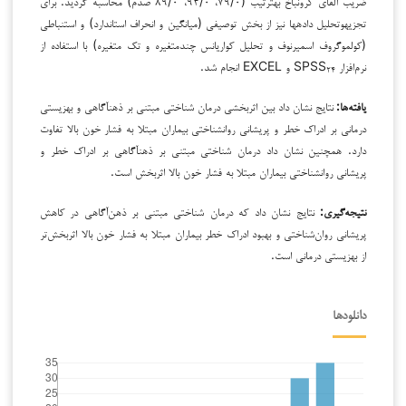
ضریب آلفای کرونباخ به­ترتیب (۷۹/۰، ۹۴/۰، ۸۹/۰ صدم) محاسبه گردید. برای
تجزیه­وتحلیل داده­ها نیز از بخش توصیفی (میانگین و انحراف استاندارد) و استنباطی
(کولموگروف اسمیرنوف و تحلیل کواریانس چندمتغیره و تک متغیره) با استفاده از
نرم‌افزار SPSS
و EXCEL انجام شد.
۲۴
یافته‌ها:
نتایج نشان داد بین ‌اثربخشی درمان شناختی مبتنی بر ذهن­آگاهی و بهزیستی
درمانی بر ادراک خطر و پریشانی روان­شناختی بیماران مبتلا به فشار خون بالا تفاوت
دارد. همچنین نشان داد درمان شناختی مبتنی بر ذهن­آگاهی بر ادراک خطر و
پریشانی روان­شناختی بیماران مبتلا به فشار خون بالا اثربخش است.
نتیجه‌گیری:
نتایج نشان داد که درمان شناختی مبتنی بر ذهن‌آگاهی در کاهش
پریشانی روان‌شناختی و بهبود ادراک خطر بیماران مبتلا به فشار خون بالا اثربخش‌تر
از بهزیستی درمانی است.
دانلودها