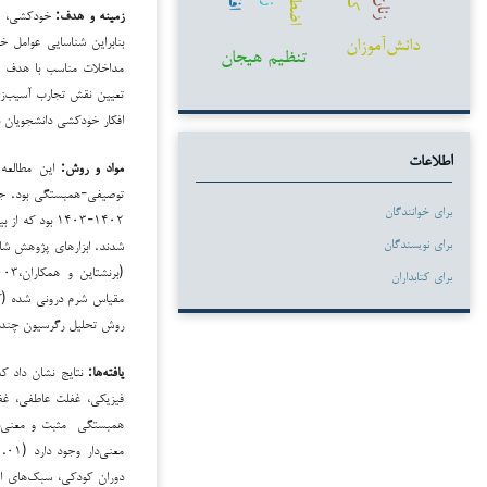
زنان
زمینه‌ و هدف:
خودکشی، ی
دانش‌آموزان
بنابراین شناسایی عوامل خ
تنظیم هیجان
مداخلات مناسب با هدف پ
تعیین‌ نقش تجارب آسیب‌ز
افکار خودکشی دانشجویان ب
اطلاعات
مواد و روش:
این‌ مطالعه‌
توصیفی‌-همبستگی‌ بود‌. جا
برای خوانندگان
برای نویسندگان
برای کتابداران
روش تحلیل رگرسیون چندگا
یافته‌ها:
نتایج‌ نشان داد ک
فیزیکی، غفلت عاطفی، غف
همبستگی ‌ مثبت‌ و معنی‌د
دوران کودکی، سبک‌های اس