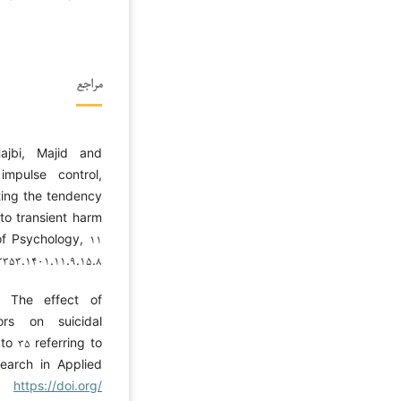
مراجع
jbi, Majid and
impulse control,
ting the tendency
 to transient harm
of Psychology, ۱۱
۳۳۵۳.۱۴۰۱.۱۱.۹.۱۵.۸
. The effect of
ors on suicidal
o ۳۵ referring to
earch in Applied
۹.
https://doi.org/