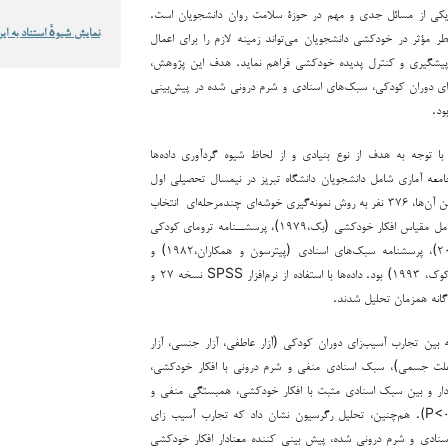
کی از مسائل جدی و مهم در حوزۀ سلامت روان دانشجویان است.
نمایش شیوهٔ استناد به این
طر مؤثر در خودکشی دانشجویان می‌تواند زمینه لازم را برای اعمال
یشگیری و کنترل پدیده خودکشی فراهم نماید. هدف این پژوهش،
ای دوران کودکی، سبک‌های اسنادی و شرم درونی شده در پیش‌بینی‌
ود.
 با توجه به هدف از نوع بنیادی و از لحاظ شیوه گردآوری داده‌ها
معه‌ آماری‌ شامل‌ دانشجویان دانشگاه تبریز در نیمسال تحصیلی اول
۱۴۰۲-۱۴۰۳ بود که‌ از بین‌ آن‌ها، ۳۷۶ نفر به‌ روش نمونه‌گیری‌ خوشه‌ای چندمرحله‌ای ‌ انتخاب
شدند. ابزارهای‌ پژوهش‌ شامل‌ مقیاس افکار خودکشی (بک،۱۹۷۹)، پرسشــنامه‌ ترومای کودکی
(‌برنشتاین و همکاران،۲۰۰۳)، پرسشنامه سبک‌هاي اسنادي (پیترسون و همکاران،۱۹۸۲) و
مقیاس شرم درونی شده (کوک، ۱۹۹۳) بود. داده‌ها با استفاده از نرم‌افزار SPSS نسخه ۲۷ و
نه همزمان تحلیل‌ شدند.
ه بین‌ تجارب آسیب‌زای دوران کودکی (آزار عاطفی، آزار جنسی، آزار
لت جسمی)، سبک اسنادی منفی و شرم درونی با افکار خودکشی‌،
ار و بین‌ سبک اسنادی مثبت با افکار خودکشی‌، همبستگی‌ منفی‌ و
معنی‌دار وجود دارد (P<۰.۰۱). هم‌چنین‌، تحلیل رگرسیون نشان داد که تجارب آسیب زای
نادی و شرم درونی شده، پیش بینی کننده معنادار افکار خودکشی