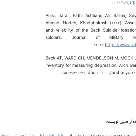
۱۰.۳۰۴۸۶/jsr
Anisi, Jafar, Fathi Ashtiani, Ali, Salimi, 
Ahmadi Nodeh, Khodabakhsh (۱۳۸۳). Assess
and reliability of the Beck Suicidal Ideatio
soldiers. Journal of Military Me
۳۳-۳۷.
https://www.sid
Beck AT, WARD CH, MENDELSON M, MOCK J
inventory for measuring depression. Arch Gen
Jun;۴:۵۶۱-۷۱. doi: ۱۰.۱۰۰۱/archpsyc.۱
ده از همین نویسنده
ی, مجید محمود علیلو, فاطمه نعمتی, منصور بیرامی,
روابط ساختاری ابعاد سرشتی شخصیت با نشانه‌های 