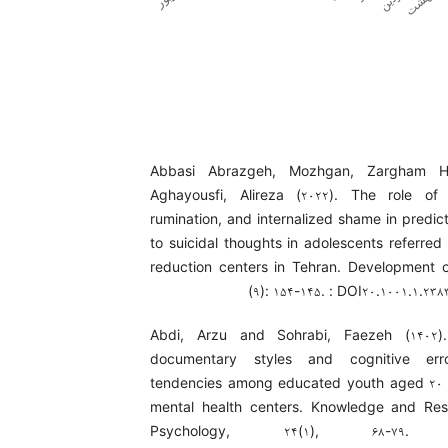
Abbasi Abrazgeh, Mozhgan, Zargham Ha
Aghayousfi, Alireza (۲۰۲۲). The role of 
rumination, and internalized shame in predic
to suicidal thoughts in adolescents referred
reduction centers in Tehran. Development 
(۹): ۱۵۴-۱۴۵. : DOI۲۰.۱۰۰۱.۱.۲۳۸
Abdi, Arzu and Sohrabi, Faezeh (۱۴۰۲)
documentary styles and cognitive err
tendencies among educated youth aged ۲۰ t
mental health centers. Knowledge and Res
Psychology, ۲۴(۱), ۶۸-۷