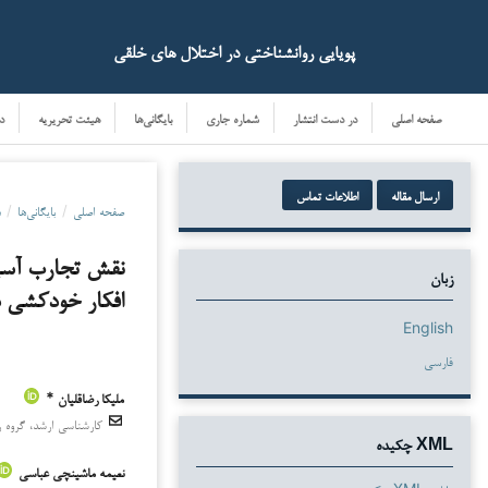
پویایی روانشناختی در اختلال های خلقی
صفحه اصلی
در دست انتشار
شماره جاری
بایگانی‌ها
هیئت تحریریه
د
ارسال مقاله
اطلاعات تماس
صفحه اصلی
/
بایگانی‌ها
/
دو
نقش تجارب آسیب
زبان
افکار خودکشی د
English
فارسی
ملیکا رضاقلیان *
دانلودها
کارشناسی ارشد، گروه رو
XML چکیده
نعیمه ماشینچی عباسی