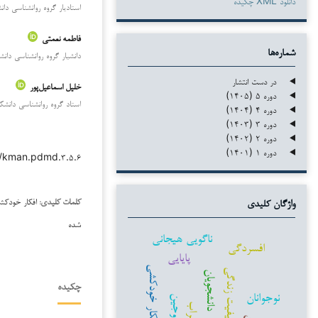
دانلود XML چکیده
استادیار گروه روانشناسی دانش
فاطمه نعمتی
شماره‌ها
دانشیار گروه روانشناسی دانشک
در دست انتشار
خلیل اسماعیل‌پور
دوره ۵ (۱۴۰۵)
استاد گروه روانشناسی دانشکد
دوره ۴ (۱۴۰۴)
دوره ۳ (۱۴۰۳)
دوره ۲ (۱۴۰۲)
دوره ۱ (۱۴۰۱)
۳۸/kman.pdmd.۳.۵.۶
افکار خودکش
کلمات کلیدی:
واژگان کلیدی
شده
ناگویی هیجانی
افسردگی
پایایی
افکار خودکشی
کیفیت زندگی
دانشجویان
چکیده
نوجوانان
زوجین
اضطراب