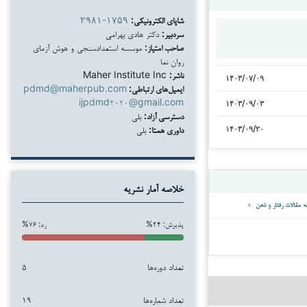
شاپای الکترونیکی:
۲۹۸۱-۱۷۵۹
سردبیر:
دکتر هادی بهرامی
صاحب امتیاز:
موسسه استعدادسنجی و هوش آزمای
روان نما
ناشر:
Maher Institute Inc
۱۴۰۳/۰۷/۰۹
ایمیل‌های ارتباطی:
pdmd@maherpub.com
ijpdmd۲۰۲۰@gmail.com
۱۴۰۳/۰۹/۰۳
دسترسی آزاد:
بلی
داوری همتا:
بلی
۱۴۰۳/۰۹/۲۰
خلاصه آمار نشریه
پذیرش: ۲۴%
رد: ۷۶%
تعداد دوره‌ها
۵
تعداد شماره‌ها
۱۹