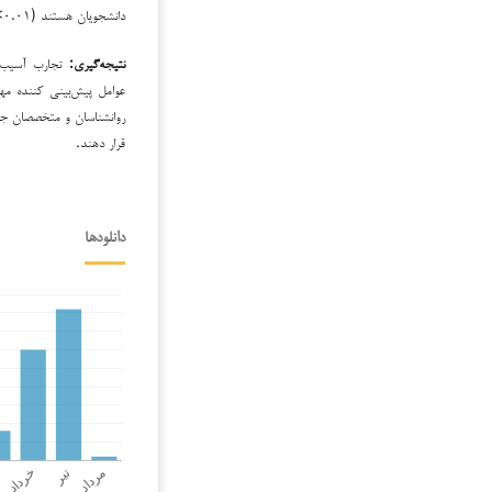
دانشجویان هستند (P<۰.۰۱).
نتیجه‌گیری‌:
تجارب آسیب‌ز
عوامل‌ پیش‌بینی کننده م
روان­شناسان و متخصصان ج
قرار دهند.
دانلودها