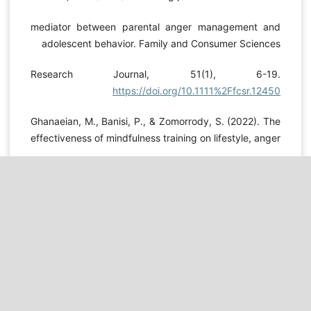
mediator between parental anger management and
adolescent behavior. Family and Consumer Sciences
Research Journal, 51(1), 6-19.
https://doi.org/10.1111%2Ffcsr.12450
Ghanaeian, M., Banisi, P., & Zomorrody, S. (2022). The
effectiveness of mindfulness training on lifestyle, anger
management and self-compassion in students of West
Tehran University. Journal of New Approach to
Children’s Education, 4(2), 146-155.
https://doi.org/10.22034/naes.2022.331704.1177
Gonzalez-Gomez, A. L., Farrington, D. P., & Llorent, V.
J. (2021). Descriptive and quasi-experimental studies
about moral emotions, online empathy, anger