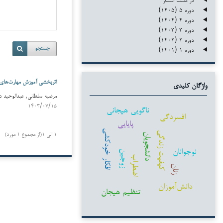
دوره ۵ (۱۴۰۵)
دوره ۴ (۱۴۰۴)
دوره ۳ (۱۴۰۳)
دوره ۲ (۱۴۰۲)
دوره ۱ (۱۴۰۱)
جستجو
اثربخشی آموزش مهارت‌های مث
واژگان کلیدی
مرضیه سلطانی, عبدالوحید داودی (
۱۴۰۳/۰۷/۱۵
ناگویی هیجانی
افسردگی
پایایی
افکار خودکشی
کیفیت زندگی
۱ الی ۱(از مجموع ۱ مورد)
دانشجویان
نوجوانان
زوجین
اضطراب
زنان
دانش‌آموزان
تنظیم هیجان