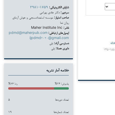
شاپای الکترونیکی:
۲۹۸۱-۱۷۵۹
سردبیر:
دکتر هادی بهرامی
صاحب امتیاز:
موسسه استعدادسنجی و هوش آزمای
روان نما
ناشر:
Maher Institute Inc
ایمیل‌های ارتباطی:
pdmd@maherpub.com
ijpdmd۲۰۲۰@gmail.com
یری
دسترسی آزاد:
بلی
داوری همتا:
بلی
۱۴۵-۱۵۵
خلاصه آمار نشریه
پذیرش: ۲۴%
رد: ۷۶%
تعداد دوره‌ها
۵
تعداد شماره‌ها
۱۹