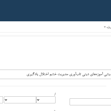
رباره
از
تا