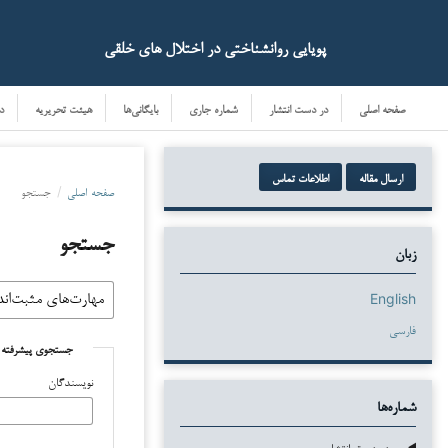
پویایی روانشناختی در اختلال های خلقی
صفحه اصلی
در دست انتشار
شماره جاری
بایگانی‌ها
هیئت تحریریه
د
ارسال مقاله
اطلاعات تماس
صفحه اصلی
/
جستجو
جستجو
زبان
English
فارسی
جستجوی پیشرفته
نویسندگان
شماره‌ها
در دست انتشار