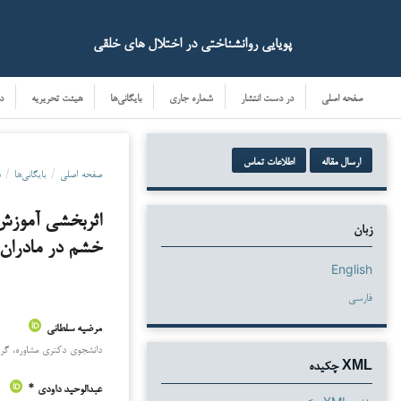
پویایی روانشناختی در اختلال های خلقی
صفحه اصلی
در دست انتشار
شماره جاری
بایگانی‌ها
هیئت تحریریه
د
ارسال مقاله
اطلاعات تماس
صفحه اصلی
/
بایگانی‌ها
/
د
اثربخشی آموزش م
زبان
خشم در مادران 
English
فارسی
مرضیه سلطانی
دانلودها
دانشجوی دکتری مشاوره، گروه 
XML چکیده
عبدالوحید داودی *