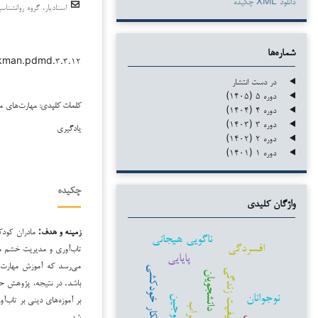
دانلود XML چکیده
استادیار، گروه روانشناس
شماره‌ها
/kman.pdmd.۳.۳.۱۲
در دست انتشار
دوره ۵ (۱۴۰۵)
مهارت‌های م
کلمات کلیدی:
دوره ۴ (۱۴۰۴)
دوره ۳ (۱۴۰۳)
یادگیری
دوره ۲ (۱۴۰۲)
دوره ۱ (۱۴۰۱)
چکیده
واژگان کلیدی
زمینه و هدف:
مادران کودکا
ناگویی هیجانی
افسردگی
تاب‌آوری و مدیریت خشم مو
پایایی
می‌رسد که آموزش مهارت‌ها
افکار خودکشی
کیفیت زندگی
دانشجویان
باشد. در نتیجه، پژوهش حا
نوجوانان
بر آموزه‌های دینی بر تاب‌
زوجین
اضطراب
شد.