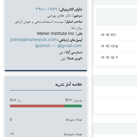
شاپای الکترونیکی:
۲۹۸۱-۱۷۵۹
سردبیر:
دکتر هادی بهرامی
صاحب امتیاز:
موسسه استعدادسنجی و هوش آزمای
روان نما
ناشر:
Maher Institute Inc
۱۴۰۳/۰۴/۱۰
ایمیل‌های ارتباطی:
pdmd@maherpub.com
ijpdmd۲۰۲۰@gmail.com
۱۴۰۳/۰۶/۱۵
دسترسی آزاد:
بلی
داوری همتا:
بلی
۱۴۰۳/۰۷/۰۲
خلاصه آمار نشریه
پذیرش: ۲۴%
رد: ۷۶%
تعداد دوره‌ها
۵
تعداد شماره‌ها
۱۹