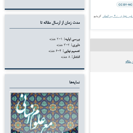
CC BY-NC 
جاری ۴.۰ بین‌المللی
کریتیو
مدت زمان از ارسال مقاله تا
بررسی اولیه:
۱-۲ هفته
داوری:
۲-۳ هفته
تصمیم نهایی:
۴-۶ هفته
انتشار:
۸ هفته
 مقاله
نمایه‌ها