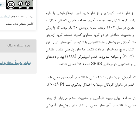
۴.۰
ز نظر هدف، کاربردی و از نظر شیوه اجرا، نیمه‌آزمایشی با طرح
این اثر تحت مجوز
ارجاع - غیر ت
ه با گروه کنترل بود. جامعه آماری مطالعه مادران کودکان مبتلا به
کامنز منتشر شده است.
اختلال یادگیری منطقه ۱۶ تهران در سال ۱۴۰۲ بودند. نمونه پژوهش ۳۰ نفر بودند که با روش
ب و به‌صورت تصادفی در دو گروه مساوی گمارده شدند. گروه آزمایش
یقه‌ای تحت آموزش مهارت‌های مثبت‌اندیشی با تاکید بر آموزه‌های دینی قرار
نحوه استناد به مقاله
کنترل هیچ مداخله‌ای دریافت نکرد. ابزارهای پژوهش شامل مقیاس
تاب‌آوری کانور و دیویدسون (۲۰۰۳) و سیاهه مدیریت خشم اسپیلبرگر (۱۹۹۹) بود و داده‌های
ر نرم‌افزار SPSS نسخه ۲۵ تحلیل شدند.
نمایش شیوهٔ استناد به این
که آموزش مهارت‌های مثبت‌اندیشی با تاکید بر آموزه‌های دینی باعث
م در مادران کودکان مبتلا به اختلال یادگیری شد (۰۵/۰P<).
 مطالعه، برای بهبود تاب‌آوری و مدیریت خشم می‌توان از روش
دیشی با تاکید بر آموزه‌های دینی در کنار سایر روش‌های آموزشی