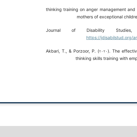
thinking training on anger management and li
mothers of exceptional childr
Journal of Disability Studies,
https://jdisabilstud.org/a
Akbari, T., & Porzoor, P. (۲۰۲۰). The effecti
thinking skills training with em