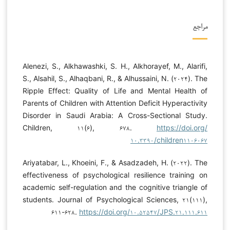
مراجع
Alenezi, S., Alkhawashki, S. H., Alkhorayef, M., Alarifi,
S., Alsahil, S., Alhaqbani, R., & Alhussaini, N. (۲۰۲۴). The
Ripple Effect: Quality of Life and Mental Health of
Parents of Children with Attention Deficit Hyperactivity
Disorder in Saudi Arabia: A Cross-Sectional Study.
Children, ۱۱(۶), ۶۷۸.
https://doi.org/
۱۰.۳۳۹۰/children۱۱۰۶۰۶۷
Ariyatabar, L., Khoeini, F., & Asadzadeh, H. (۲۰۲۲). The
effectiveness of psychological resilience training on
academic self-regulation and the cognitive triangle of
students. Journal of Psychological Sciences, ۲۱(۱۱۱),
۶۱۱-۶۲۸.
https://doi.org/۱۰.۵۲۵۴۷/JPS.۲۱.۱۱۱.۶۱۱