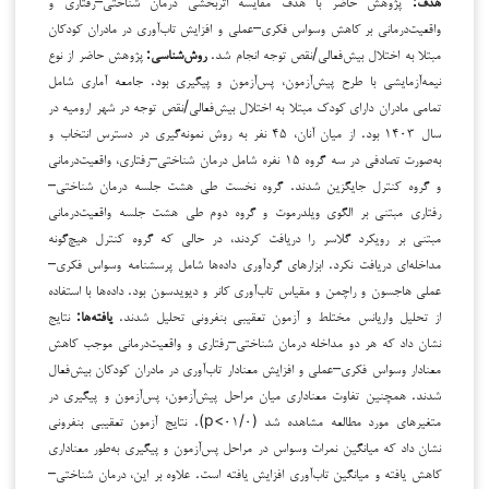
هدف:
پژوهش حاضر با هدف مقایسه اثربخشی درمان شناختی–رفتاری و
واقعیت‌درمانی بر کاهش وسواس فکری–عملی و افزایش تاب‌آوری در مادران کودکان
مبتلا به اختلال بیش‌فعالی/نقص توجه انجام شد.
روش‌شناسی:
پژوهش حاضر از نوع
نیمه‌آزمایشی با طرح پیش‌آزمون، پس‌آزمون و پیگیری بود. جامعه آماری شامل
تمامی مادران دارای کودک مبتلا به اختلال بیش‌فعالی/نقص توجه در شهر ارومیه در
سال ۱۴۰۳ بود. از میان آنان، ۴۵ نفر به روش نمونه‌گیری در دسترس انتخاب و
به‌صورت تصادفی در سه گروه ۱۵ نفره شامل درمان شناختی–رفتاری، واقعیت‌درمانی
و گروه کنترل جایگزین شدند. گروه نخست طی هشت جلسه درمان شناختی–
رفتاری مبتنی بر الگوی ویلدرموت و گروه دوم طی هشت جلسه واقعیت‌درمانی
مبتنی بر رویکرد گلاسر را دریافت کردند، در حالی که گروه کنترل هیچ‌گونه
مداخله‌ای دریافت نکرد. ابزارهای گردآوری داده‌ها شامل پرسشنامه وسواس فکری–
عملی هاجسون و راچمن و مقیاس تاب‌آوری کانر و دیویدسون بود. داده‌ها با استفاده
از تحلیل واریانس مختلط و آزمون تعقیبی بنفرونی تحلیل شدند.
یافته‌ها:
نتایج
نشان داد که هر دو مداخله درمان شناختی–رفتاری و واقعیت‌درمانی موجب کاهش
معنادار وسواس فکری–عملی و افزایش معنادار تاب‌آوری در مادران کودکان بیش‌فعال
شدند. همچنین تفاوت معناداری میان مراحل پیش‌آزمون، پس‌آزمون و پیگیری در
متغیرهای مورد مطالعه مشاهده شد (۰۱/۰>p). نتایج آزمون تعقیبی بنفرونی
نشان داد که میانگین نمرات وسواس در مراحل پس‌آزمون و پیگیری به‌طور معناداری
کاهش یافته و میانگین تاب‌آوری افزایش یافته است. علاوه بر این، درمان شناختی–