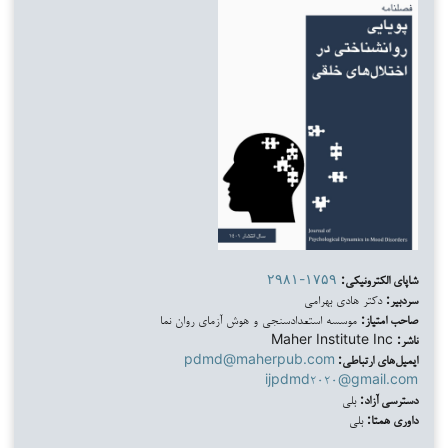
شاپای الکترونیکی:
۲۹۸۱-۱۷۵۹
سردبیر:
دکتر هادی بهرامی
صاحب امتیاز:
موسسه استعدادسنجی و هوش آزمای روان نما
ناشر:
Maher Institute Inc
ایمیل‌های ارتباطی:
pdmd@maherpub.com
ijpdmd۲۰۲۰@gmail.com
دسترسی آزاد:
بلی
داوری همتا:
بلی