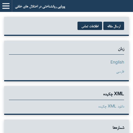
پویایی روانشناختی در اختلال های خلقی
ارسال مقاله
اطلاعات تماس
زبان
English
فارسی
XML چکیده
دانلود XML چکیده
شماره‌ها