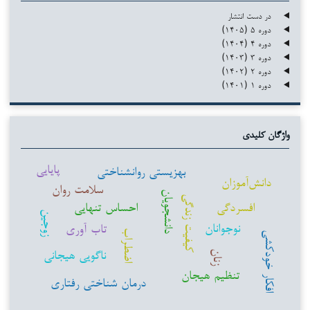
در دست انتشار
دوره ۵ (۱۴۰۵)
دوره ۴ (۱۴۰۴)
دوره ۳ (۱۴۰۳)
دوره ۲ (۱۴۰۲)
دوره ۱ (۱۴۰۱)
واژگان کلیدی
پایایی
بهزیستی روانشناختی
دانش‌آموزان
سلامت روان
دانشجویان
کیفیت زندگی
افسردگی
احساس تنهایی
زوجین
نوجوانان
تاب آوری
اضطراب
افکار خودکشی
ناگویی هیجانی
زنان
تنظیم هیجان
درمان شناختی رفتاری