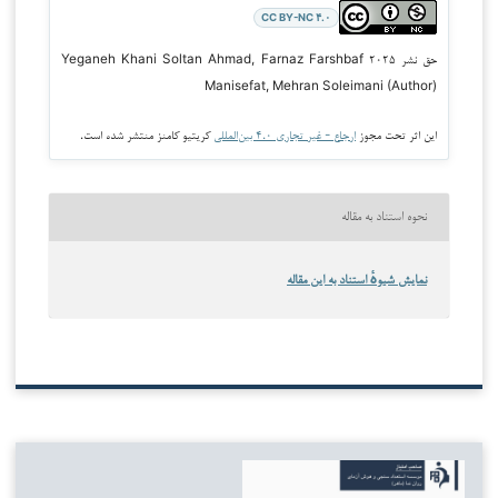
CC BY-NC ۴.۰
حق نشر ۲۰۲۵ Yeganeh Khani Soltan Ahmad, Farnaz Farshbaf
Manisefat, Mehran Soleimani (Author)
این اثر تحت مجوز
ارجاع - غیر تجاری ۴.۰ بین‌المللی
کریتیو کامنز منتشر شده است.
نحوه استناد به مقاله
نمایش شیوهٔ استناد به این مقاله