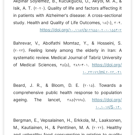
Akpinar Soylemez, B., Kucukguclu, O., Akyol, M. A., &
Isik, A. T. (۲۰۲۰). Quality of life and factors affecting it
in patients with Alzheimer's disease: A cross-sectional
study. Health and Quality of Life Outcomes, ۱۸(۱), ۳۰۴.
https://doi.org/۱۰.۱۱۸۶/s۱۲۹۵۵-۰۲۰-۰۱۵۵۴-۲
Bahrevar, V., Abolfathi Momtaz, Y., & Hosseini, S.
(۲۰۲۳). Feeling lonely among the elderly in Iran: A
systematic review. Medical Journal of Tabriz University
of Medical Sciences, ۴۵(۵), ۳۸۹-۴۰۱.
https://doi.org/
۱۰.۳۴۱۷۲/mj.۲۰۲۳.۰۴۱
Beard, J. R., & Bloom, D. E. (۲۰۱۵). Towards a
comprehensive public health response to population
ageing. The lancet, ۳۸۵(۹۹۶۸).
https://doi.org/
۱۰.۱۰۱۶/S۰۱۴۰
Bergman, E., Vepsalainen, H., Erkkola, M., Laaksonen,
M., Kautiainen, H., & Penttinen, M. A. (۲۰۲۲). Healthy
and unhealthy food consumption in relation to quality