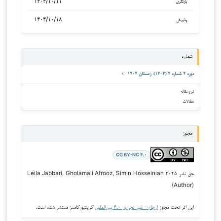
۱۴۰۴/۱۰/۱۱
بازنگری
۱۴۰۴/۱۰/۱۸
پذیرش
شماره
دوره ۴ شماره ۴ (۱۴۰۴): زمستان ۱۴۰۴
نوع مقاله
مقالات
مجوز
CC BY-NC ۴.۰
حق نشر ۲۰۲۵ Leila Jabbari, Gholamali Afrooz, Simin Hosseinian
(Author)
این اثر تحت مجوز
ارجاع - غیر تجاری ۴.۰ بین‌المللی
کریتیو کامنز منتشر شده است.