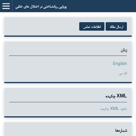
پویایی روانشناختی در اختلال های خلقی
ارسال مقاله
اطلاعات تماس
زبان
English
فارسی
XML چکیده
دانلود XML چکیده
شماره‌ها