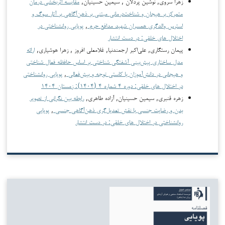
زهرا سروی, نوشین پردلان , سیمین حسینیان,
مقایسه اثربخشی درمان
متمرکز بر هیجان و شناخت‌درمانی مبتنی بر ذهن‌آگاهی بر آثار سوگ و
استرس والدگری همسران شهید مدافع حرم
,
پویایی روانشناختی در
اختلال های خلقی: در دست انتشار
پیمان رستگاری, علی‌اکبر ارجمندنیا, غلامعلی افروز , زهرا هوشیاری,
ارائه
مدل ساختاری پیش‌بینی آشفتگی شناختی بر اساس حافظه فعال شناختی
و هیجانی در دانش‌آموزان با کاستی توجه و بیش‌فعالی
,
پویایی روانشناختی
در اختلال های خلقی: دوره ۴ شماره ۴ (۱۴۰۴): زمستان ۱۴۰۴
زهره قنبری, سیمین حسینیان, آزاده طاهری,
رابطه بین نگرانی از تصویر
بدن و رضایت جنسی با نقش تعدیل‌گری ذهن‌آگاهی جنسی
,
پویایی
روانشناختی در اختلال های خلقی: در دست انتشار