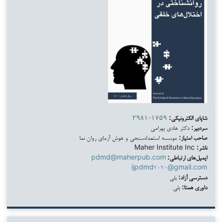
شاپای الکترونیکی:
۲۹۸۱-۱۷۵۹
سردبیر:
دکتر هادی بهرامی
صاحب امتیاز:
موسسه استعدادسنجی و هوش آزمای روان نما
ناشر:
Maher Institute Inc
ایمیل‌های ارتباطی:
pdmd@maherpub.com
ijpdmd۲۰۲۰@gmail.com
دسترسی آزاد:
بلی
داوری همتا:
بلی