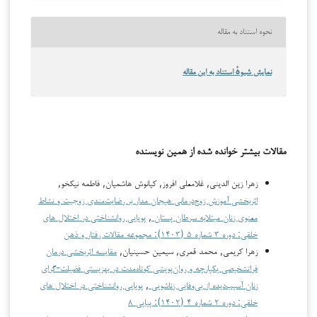
نحوه استناد به مقاله
نمایش شیوهٔ استناد به این مقاله
مقالات بیشتر خوانده شده از همین نویسنده
زهرا زین الدینی, غلامعلی افروز, کیانوش هاشمیان, فاطمه نیکخو,
اثربخشی آموزش زوج‌درمانی هیجان مدار بر رضایت‌مندی زوجیت و نشاط
معنوی زنان مبتلابه سرطان پستان
,
پویایی روانشناختی در اختلال های
خلقی: دوره ۳ شماره ۵ (۱۴۰۳): مجموعه مقالات رفتار و ذهن
زهرا کریمی, محمد قمری, سیمین حسینیان,
مقایسه اثربخشی درمان
فراتشخیصی یکپارچه و روان‌پویشی کوتاه‌مدت در بهزیستی فضیلت-گرای
زنان آسیب‌دیده از بی‌وفایی زناشویی
,
پویایی روانشناختی در اختلال های
خلقی: دوره ۲ شماره ۴ (۱۴۰۲): پیاپی ۸