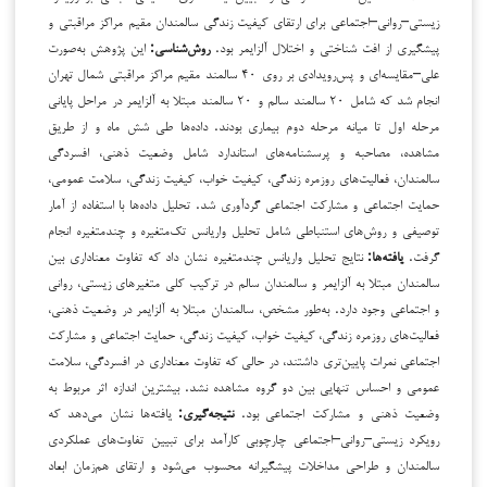
زیستی–روانی–اجتماعی برای ارتقای کیفیت زندگی سالمندان مقیم مراکز مراقبتی و
پیشگیری از افت شناختی و اختلال آلزایمر بود.
روش‌شناسی:
این پژوهش به‌صورت
علی–مقایسه‌ای و پس‌رویدادی بر روی ۴۰ سالمند مقیم مراکز مراقبتی شمال تهران
انجام شد که شامل ۲۰ سالمند سالم و ۲۰ سالمند مبتلا به آلزایمر در مراحل پایانی
مرحله اول تا میانه مرحله دوم بیماری بودند. داده‌ها طی شش ماه و از طریق
مشاهده، مصاحبه و پرسشنامه‌های استاندارد شامل وضعیت ذهنی، افسردگی
سالمندان، فعالیت‌های روزمره زندگی، کیفیت خواب، کیفیت زندگی، سلامت عمومی،
حمایت اجتماعی و مشارکت اجتماعی گردآوری شد. تحلیل داده‌ها با استفاده از آمار
توصیفی و روش‌های استنباطی شامل تحلیل واریانس تک‌متغیره و چندمتغیره انجام
گرفت.
یافته‌ها:
نتایج تحلیل واریانس چندمتغیره نشان داد که تفاوت معناداری بین
سالمندان مبتلا به آلزایمر و سالمندان سالم در ترکیب کلی متغیرهای زیستی، روانی
و اجتماعی وجود دارد. به‌طور مشخص، سالمندان مبتلا به آلزایمر در وضعیت ذهنی،
فعالیت‌های روزمره زندگی، کیفیت خواب، کیفیت زندگی، حمایت اجتماعی و مشارکت
اجتماعی نمرات پایین‌تری داشتند، در حالی که تفاوت معناداری در افسردگی، سلامت
عمومی و احساس تنهایی بین دو گروه مشاهده نشد. بیشترین اندازه اثر مربوط به
وضعیت ذهنی و مشارکت اجتماعی بود.
نتیجه‌گیری
:
یافته‌ها نشان می‌دهد که
رویکرد زیستی–روانی–اجتماعی چارچوبی کارآمد برای تبیین تفاوت‌های عملکردی
سالمندان و طراحی مداخلات پیشگیرانه محسوب می‌شود و ارتقای هم‌زمان ابعاد