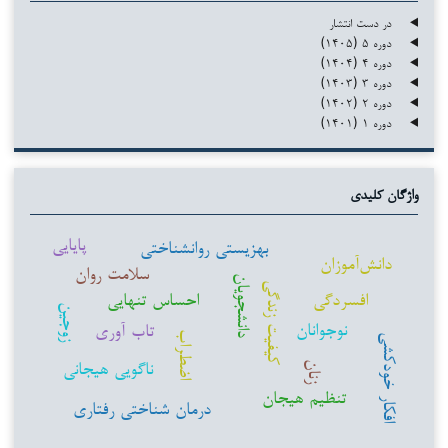
در دست انتشار
دوره ۵ (۱۴۰۵)
دوره ۴ (۱۴۰۴)
دوره ۳ (۱۴۰۳)
دوره ۲ (۱۴۰۲)
دوره ۱ (۱۴۰۱)
واژگان کلیدی
پایایی
بهزیستی روانشناختی
دانش‌آموزان
سلامت روان
دانشجویان
کیفیت زندگی
افسردگی
احساس تنهایی
زوجین
نوجوانان
تاب آوری
اضطراب
افکار خودکشی
ناگویی هیجانی
زنان
تنظیم هیجان
درمان شناختی رفتاری