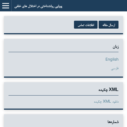
پویایی روانشناختی در اختلال های خلقی
ارسال مقاله
اطلاعات تماس
زبان
English
فارسی
XML چکیده
دانلود XML چکیده
شماره‌ها