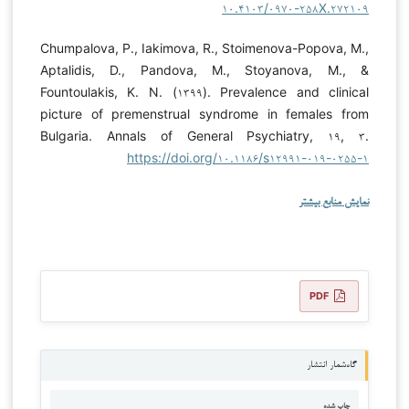
۱۰.۴۱۰۳/۰۹۷۰-۲۵۸X.۲۷۲۱۰۹
Chumpalova, P., Iakimova, R., Stoimenova-Popova, M.,
Aptalidis, D., Pandova, M., Stoyanova, M., &
Fountoulakis, K. N. (۱۳۹۹). Prevalence and clinical
picture of premenstrual syndrome in females from
Bulgaria. Annals of General Psychiatry, ۱۹, ۳.
https://doi.org/۱۰.۱۱۸۶/s۱۲۹۹۱-۰۱۹-۰۲۵۵-۱
نمایش منابع بیشتر
PDF
گاه‌شمار انتشار
چاپ شده