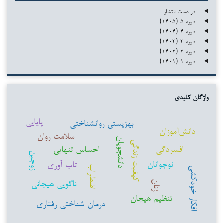
در دست انتشار
دوره ۵ (۱۴۰۵)
دوره ۴ (۱۴۰۴)
دوره ۳ (۱۴۰۳)
دوره ۲ (۱۴۰۲)
دوره ۱ (۱۴۰۱)
واژگان کلیدی
پایایی
بهزیستی روانشناختی
دانش‌آموزان
سلامت روان
دانشجویان
کیفیت زندگی
افسردگی
احساس تنهایی
زوجین
نوجوانان
تاب آوری
اضطراب
افکار خودکشی
ناگویی هیجانی
زنان
تنظیم هیجان
درمان شناختی رفتاری