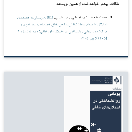
مقالات بیشتر خوانده شده از همین نویسنده
محدثه ضعیف, شهربانو عالی, زهرا طبیبی,
انتقال بین‌نسلی طرحواره‌های
ناسازگار اولیه مادر–دختر: نقش میانجی خلق‌وخو و تجارب فرزندپروری
ادراک‌شده
,
پویایی روانشناختی در اختلال های خلقی: دوره ۵ شماره ۱
(۱۴۰۵): بهار ۱۴۰۵