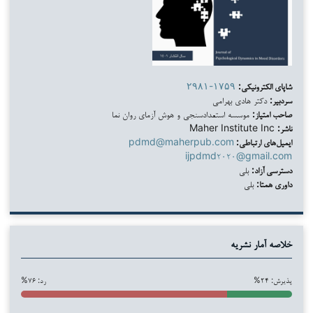
شاپای الکترونیکی:
۲۹۸۱-۱۷۵۹
سردبیر:
دکتر هادی بهرامی
صاحب امتیاز:
موسسه استعدادسنجی و هوش آزمای روان نما
ناشر:
Maher Institute Inc
ایمیل‌های ارتباطی:
pdmd@maherpub.com
ijpdmd۲۰۲۰@gmail.com
دسترسی آزاد:
بلی
داوری همتا:
بلی
خلاصه آمار نشریه
پذیرش: ۲۴%
رد: ۷۶%