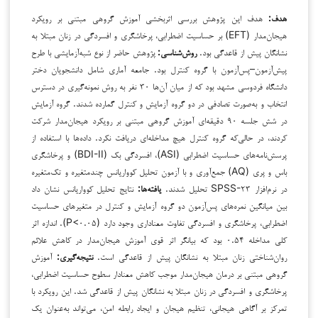
هدف:
هدف این پژوهش بررسی اثربخشی آموزش گروهی مبتنی بر رویکرد
هیجان‌مدار (EFT) بر حساسیت اضطرابی، پرخاشگری و افسردگی در زنان مبتلا به
نشانگان پیش از قاعدگی بود.
روش‌شناسی:
پژوهش حاضر از نوع شبه‌آزمایشی با طرح
پیش‌آزمون–پس‌آزمون با گروه کنترل بود. جامعه آماری شامل دانشجویان دختر
دانشگاه فردوسی مشهد بود که از میان آن‌ها ۳۰ نفر به روش نمونه‌گیری در دسترس
انتخاب و به‌صورت تصادفی در دو گروه آزمایش و کنترل گمارده شدند. گروه آزمایش
در شش جلسه ۹۰ دقیقه‌ای آموزش گروهی مبتنی بر رویکرد هیجان‌مدار شرکت
کردند، در حالی‌که گروه کنترل هیچ مداخله‌ای دریافت نکرد. داده‌ها با استفاده از
پرسش‌نامه‌های حساسیت اضطرابی (ASI)، افسردگی بک (BDI-II) و پرخاشگری
باس و پری (AQ) جمع‌آوری و با آزمون تحلیل کوواریانس چندمتغیره و تک‌متغیره
در نرم‌افزار SPSS-۲۳ تحلیل شدند.
یافته‌ها:
نتایج تحلیل کوواریانس نشان داد
بین میانگین نمره‌های پس‌آزمون دو گروه آزمایش و کنترل در متغیرهای حساسیت
اضطرابی، پرخاشگری و افسردگی تفاوت معناداری وجود دارد (P<۰.۰۵). اندازه اثر
کلی مداخله ۰.۵۴ بود که بیانگر اثر قوی آموزش هیجان‌مدار در کاهش علائم
روان‌شناختی زنان مبتلا به نشانگان پیش از قاعدگی است.
نتیجه‌گیری:
آموزش
گروهی مبتنی بر درمان هیجان‌مدار موجب کاهش معنادار سطوح حساسیت اضطرابی،
پرخاشگری و افسردگی در زنان مبتلا به نشانگان پیش از قاعدگی شد. این رویکرد با
تمرکز بر آگاهی هیجانی، تنظیم هیجان و ایجاد رابطه امن، می‌تواند به‌عنوان یک