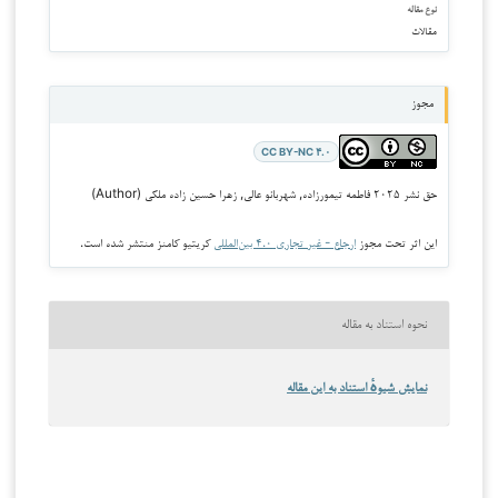
نوع مقاله
مقالات
مجوز
CC BY-NC ۴.۰
حق نشر ۲۰۲۵ فاطمه تیمورزاده, شهربانو عالی, زهرا حسین زاده ملکی (Author)
این اثر تحت مجوز
ارجاع - غیر تجاری ۴.۰ بین‌المللی
کریتیو کامنز منتشر شده است.
نحوه استناد به مقاله
نمایش شیوهٔ استناد به این مقاله