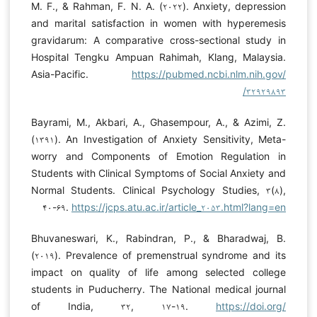
M. F., & Rahman, F. N. A. (۲۰۲۲). Anxiety, depression
and marital satisfaction in women with hyperemesis
gravidarum: A comparative cross-sectional study in
Hospital Tengku Ampuan Rahimah, Klang, Malaysia.
Asia-Pacific.
https://pubmed.ncbi.nlm.nih.gov/
۳۲۹۲۹۸۹۳/
Bayrami, M., Akbari, A., Ghasempour, A., & Azimi, Z.
(۱۳۹۱). An Investigation of Anxiety Sensitivity, Meta-
worry and Components of Emotion Regulation in
Students with Clinical Symptoms of Social Anxiety and
Normal Students. Clinical Psychology Studies, ۳(۸),
۴۰-۶۹.
https://jcps.atu.ac.ir/article_۲۰۵۳.html?lang=en
Bhuvaneswari, K., Rabindran, P., & Bharadwaj, B.
(۲۰۱۹). Prevalence of premenstrual syndrome and its
impact on quality of life among selected college
students in Puducherry. The National medical journal
of India, ۳۲, ۱۷-۱۹.
https://doi.org/