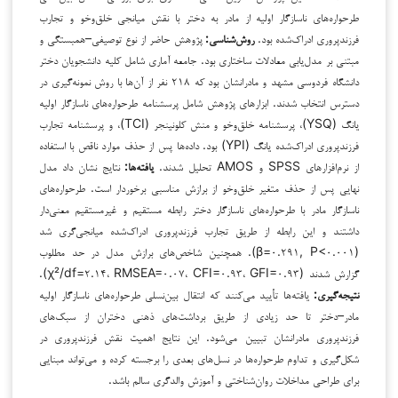
طرحواره‌های ناسازگار اولیه از مادر به دختر با نقش میانجی خلق‌وخو و تجارب
فرزندپروری ادراک‌شده بود.
روش‌شناسی:
پژوهش حاضر از نوع توصیفی–همبستگی و
مبتنی بر مدل‌یابی معادلات ساختاری بود. جامعه آماری شامل کلیه دانشجویان دختر
دانشگاه فردوسی مشهد و مادرانشان بود که ۲۱۸ نفر از آن‌ها با روش نمونه‌گیری در
دسترس انتخاب شدند. ابزارهای پژوهش شامل پرسشنامه طرحواره‌های ناسازگار اولیه
یانگ (YSQ)، پرسشنامه خلق‌وخو و منش کلونینجر (TCI)، و پرسشنامه تجارب
فرزندپروری ادراک‌شده یانگ (YPI) بود. داده‌ها پس از حذف موارد ناقص با استفاده
از نرم‌افزارهای SPSS و AMOS تحلیل شدند.
یافته‌ها
:
نتایج نشان داد مدل
نهایی پس از حذف متغیر خلق‌وخو از برازش مناسبی برخوردار است. طرحواره‌های
ناسازگار مادر با طرحواره‌های ناسازگار دختر رابطه مستقیم و غیرمستقیم معنی‌دار
داشتند و این رابطه از طریق تجارب فرزندپروری ادراک‌شده میانجی‌گری شد
(β=۰.۲۹۱, P<۰.۰۰۱). همچنین شاخص‌های برازش مدل در حد مطلوب
گزارش شدند (χ²/df=۲.۱۴، RMSEA=۰.۰۷، CFI=۰.۹۳، GFI=۰.۹۳).
نتیجه‌گیری
:
یافته‌ها تأیید می‌کنند که انتقال بین‌نسلی طرحواره‌های ناسازگار اولیه
مادر–دختر تا حد زیادی از طریق برداشت‌های ذهنی دختران از سبک‌های
فرزندپروری مادرانشان تبیین می‌شود. این نتایج اهمیت نقش فرزندپروری در
شکل‌گیری و تداوم طرحواره‌ها در نسل‌های بعدی را برجسته کرده و می‌تواند مبنایی
برای طراحی مداخلات روان‌شناختی و آموزش والدگری سالم باشد.