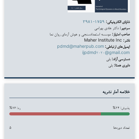
شاپای الکترونیکی:
۲۹۸۱-۱۷۵۹
سردبیر:
دکتر هادی بهرامی
صاحب امتیاز:
موسسه استعدادسنجی و هوش آزمای روان نما
ناشر:
Maher Institute Inc
ایمیل‌های ارتباطی:
pdmd@maherpub.com
ijpdmd۲۰۲۰@gmail.com
دسترسی آزاد:
بلی
داوری همتا:
بلی
خلاصه آمار نشریه
پذیرش: ۲۴%
رد: ۷۶%
تعداد دوره‌ها
۵