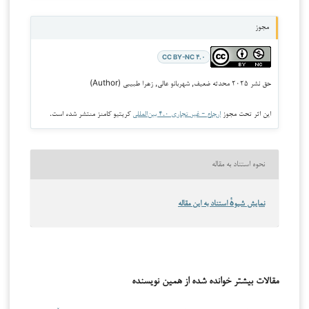
مجوز
CC BY-NC ۴.۰
حق نشر ۲۰۲۵ محدثه ضعیف, شهربانو عالی, زهرا طبیبی (Author)
این اثر تحت مجوز
ارجاع - غیر تجاری ۴.۰ بین‌المللی
کریتیو کامنز منتشر شده است.
نحوه استناد به مقاله
نمایش شیوهٔ استناد به این مقاله
مقالات بیشتر خوانده شده از همین نویسنده