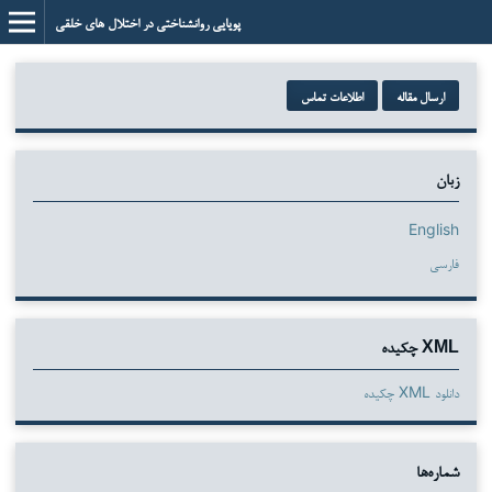
پویایی روانشناختی در اختلال های خلقی
ارسال مقاله
اطلاعات تماس
زبان
English
فارسی
XML چکیده
دانلود XML چکیده
شماره‌ها