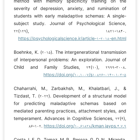
method with memory specificity training on the
severity of depression, anxiety, and rumination of
students with early maladaptive schemas: A single-
subject study. Journal of Psychological Science,
۲۲(۱۲۹), ۱۸۲۱-۱۸۴۰.
https://psychologicalscience.ir/article-۱-۲۰۱۸-en.html
Boehnke, K. (۲۰۱۵). The intergenerational transmission
of interpersonal problems: An exploration. Journal of
Child and Family Studies, ۲۴(۱۰), ۲۹۹۹-۳۰۰۸.
https://doi.org/۱۰.۱۰۰۷/s۱۰۸۲۶-۰۱۴-۰۱۰۳-۵
Chaharrahi, M., Zarbakhsh, M., Khalatbari, J., &
Tizdast, T. (۲۰۲۲). Development of a structural model
for predicting maladaptive schemas based on
mediated parenting practices, attachment styles, and
temperament. Advances in Cognitive Sciences, ۲۳(۴),
۸۶-۱۰۲.
https://doi.org/۱۰.۶۱۸۳۸/kman.jayps.۴.۷.۹
Costa, I. F. D., Tomaz, M. P., Pessoa, G. D. N., Miranda,