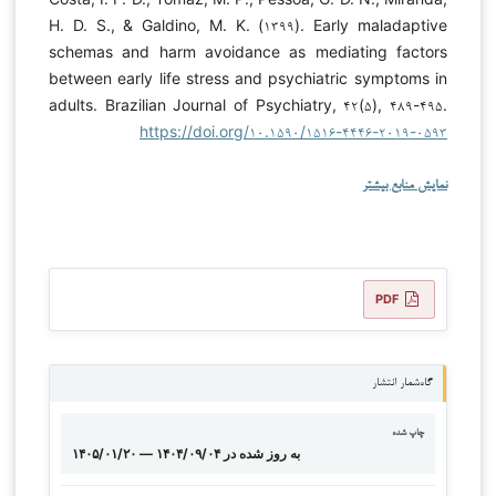
H. D. S., & Galdino, M. K. (۱۳۹۹). Early maladaptive
schemas and harm avoidance as mediating factors
between early life stress and psychiatric symptoms in
adults. Brazilian Journal of Psychiatry, ۴۲(۵), ۴۸۹-۴۹۵.
https://doi.org/۱۰.۱۵۹۰/۱۵۱۶-۴۴۴۶-۲۰۱۹-۰۵۹۳
نمایش منابع بیشتر
PDF
گاه‌شمار انتشار
چاپ شده
۱۴۰۵/۰۱/۲۰ — به روز شده در ۱۴۰۴/۰۹/۰۴