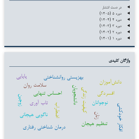
در دست انتشار
دوره ۵ (۱۴۰۵)
دوره ۴ (۱۴۰۴)
دوره ۳ (۱۴۰۳)
دوره ۲ (۱۴۰۲)
دوره ۱ (۱۴۰۱)
واژگان کلیدی
پایایی
بهزیستی روانشناختی
دانش‌آموزان
سلامت روان
دانشجویان
کیفیت زندگی
افسردگی
احساس تنهایی
زوجین
نوجوانان
تاب آوری
اضطراب
افکار خودکشی
ناگویی هیجانی
زنان
تنظیم هیجان
درمان شناختی رفتاری