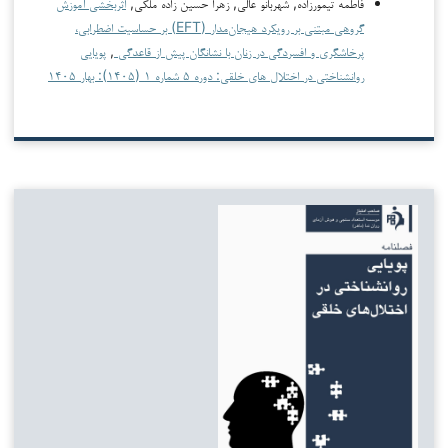
فاطمه تیمورزاده, شهربانو عالی, زهرا حسین زاده ملکی,
اثربخشی آموزش
گروهی مبتنی بر رویکرد هیجان‌مدار (EFT) بر حساسیت اضطرابی،
پرخاشگری و افسردگی در زنان با نشانگان پیش از قاعدگی
,
پویایی
روانشناختی در اختلال های خلقی: دوره ۵ شماره ۱ (۱۴۰۵): بهار ۱۴۰۵