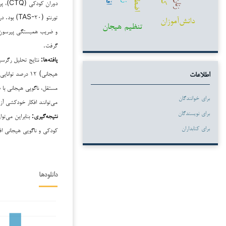
زنان
دانش‌آموزان
تنظیم هیجان
و ضریب همبستگی پیرسون و
گرفت.
یافته‌ها:
نتایج تحلیل رگرسی
هیجانی) ۱۲ درصد
اطلاعات
برای خوانندگان
می‌توانند افکار خودکشی آزمود
برای نویسندگان
نتیجه‌گیری:
بنابراین می‌تو
برای کتابداران
کودکی و ناگویی هیجانی اف
دانلودها