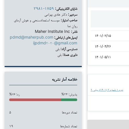
شاپای الکترونیکی:
۲۹۸۱-۱۷۵۹
سردبیر:
دکتر هادی بهرامی
صاحب امتیاز:
موسسه استعدادسنجی و هوش آزمای
روان نما
ناشر:
Maher Institute Inc
۱۴۰۱/۰۲/۱۵
ایمیل‌های ارتباطی:
pdmd@maherpub.com
ijpdmd۲۰۲۰@gmail.com
۱۴۰۱/۰۴/۲۶
دسترسی آزاد:
بلی
داوری همتا:
بلی
۱۴۰۱/۰۵/۱۱
خلاصه آمار نشریه
دوره ۱ شماره ۲ (۱۴۰۱): پیاپی ۲
پذیرش: ۲۴%
رد: ۷۶%
تعداد دوره‌ها
۵
تعداد شماره‌ها
۱۹