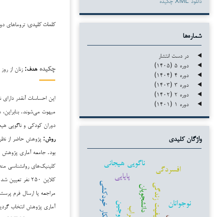
دانلود XML چکیده
تروماهای دو
کلمات کلیدی:
شماره‌ها
در دست انتشار
دوره ۵ (۱۴۰۵)
هدف:
زنان از روز
چکیده
دوره ۴ (۱۴۰۴)
دوره ۳ (۱۴۰۳)
دوره ۲ (۱۴۰۲)
این احساسات آنقدر دارای 
دوره ۱ (۱۴۰۱)
مبهوت می‌شوند. بنابراین
دوران کودکی و ناگویی هیجا
روش:
پژوهش حاضر از نظر 
واژگان کلیدی
بود. جامعه آماری پژوهش ح
ناگویی هیجانی
افسردگی
پایایی
کلاین ۲۵۰ نفر تع
افکار خودکشی
کیفیت زندگی
دانشجویان
نوجوانان
زوجین
آماری پژوهش انتخاب گردید
اضطراب