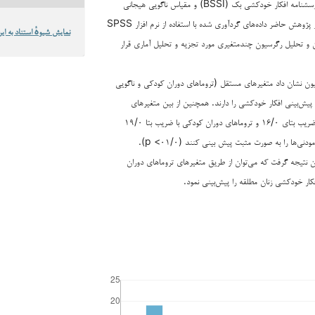
دوران کودکی (CTQ)، پرسشنامه افکار خودکشی بک (BSSI) و مقیاس ناگویی هیجانی
تورنتو (TAS-۲۰) بود. در پژوهش حاضر داده‌های گردآوری شده با استفاده از نرم افزار SPSS
نمایش شیوهٔ استناد به این
 تحلیل رگرسیون چندمتغیری مورد تجزیه و تحلیل آماری قرار
ون نشان داد متغیرهای مستقل (تروماهای دوران کودکی و ناگویی
 توانایی پیش‌بینی افکار خودکشی را دارند. همچنین از بین متغیرهای
مستقل، ناگویی هیجانی با ضریب بتای ۱۶/۰ و تروماهای دوران کودکی با ضریب بتا ۱۹/۰
نی‌ها را به صورت مثبت پیش بینی کنند (۰۱/۰> p).
ان نتیجه گرفت که می‌توان از طریق متغیرهای تروماهای دوران
کار خودکشی زنان مطلقه را پیش‌بینی نمود.