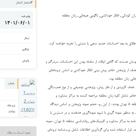
گاه‌شمار انتشار
ران کودکی, افکار خودکشی, ناگویی هیجانی, زنان مطلقه
چاپ شده
۱۴۰۱/۰۶/۰۱
ارسال
 طلاق به بعد احساسات جدید منفی یا مثبتی را تجربه خواهند کرد.
بازنگری
نوسان هستند که گاهی اوقات از متضاد بودن این احساسات، سردرگم و
پذیرش
، هدف از پژوهش حاضر پیش بینی افکار خودکشی بر اساس تروماهای
نی زنان مطلقه بود.
شماره
هدف کاربردی و از نظر روش، پژوهشی توصیفی و از نوع همبستگی
اضر شامل کلیه زنان مطلقه مراجعه کننده به مراکز مشاوره و
کلینیک‌های روانشناسی منطقه ۵ تهران بودند. از این رو، حجم نمونه پژوهش بر اساس دیدگاه
نوع مقاله
مقالات
یین شد. به منظور نمونه گیری با شیوه نمونه‌گیری هدفمند و در دسترس با
مراجعه یا ارسال فرم پرسشنامه به مراکز مشاوره و کلینیک‌های روانشناسی منطقه ۵ تهران، نمونه
. ابزار استفاده شده برای گردآوری اطلاعات شامل پرسشنامه ترومای
نحوه استناد به مقاله