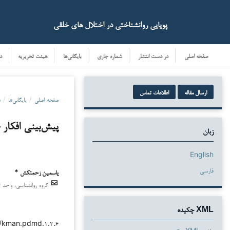
پویایی روانشناختی در اختلال های خلقی
صفحه اصلی
در دست انتشار
شماره جاری
بایگانی‌ها
هیئت تحریریه
د
ارسال مقاله
اطلاعات تماس
صفحه اصلی
/
بایگانی‌ها
/
دو
پیش‌بینی افکار
زبان
English
فارسی
یاسمین زحمتکش *
گروه روانشناسی، واحد تب
دانلودها
XML چکیده
۳۸/kman.pdmd.۱.۲.۶