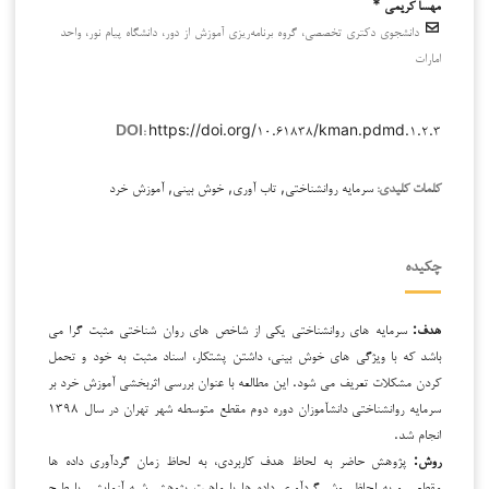
مهسا کریمی *
دانشجوی دکتری تخصصی، گروه برنامه‌ریزی آموزش از دور، دانشگاه پیام نور، واحد
امارات
https://doi.org/۱۰.۶۱۸۳۸/kman.pdmd.۱.۲.۳
DOI:
سرمایه روانشناختی, تاب آوری, خوش بینی, آموزش خرد
کلمات کلیدی:
چکیده
هدف:
سرمایه های روانشناختی یکی از شاخص های روان شناختی مثبت گرا می
باشد که با ویژگی های خوش بینی، داشتن پشتکار، اسناد مثبت به خود و تحمل
کردن مشکلات تعریف می شود. این مطالعه با عنوان بررسی اثربخشی آموزش خرد بر
سرمایه روانشناختی دانش­آموزان دوره دوم مقطع متوسطه شهر تهران در سال ۱۳۹۸
انجام شد.
روش:
پژوهش حاضر به لحاظ هدف کاربردی، به لحاظ زمان گردآوری داده ها
مقطعی و به لحاظ روش گردآوری داده ها یا ماهیت پژوهش شبه آزمایشی با طرح