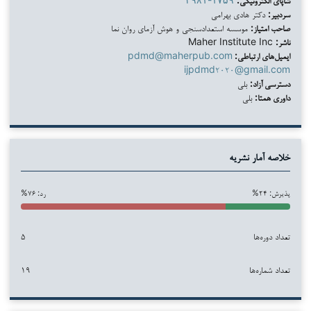
سردبیر:
دکتر هادی بهرامی
صاحب امتیاز:
موسسه استعدادسنجی و هوش آزمای روان نما
ناشر:
Maher Institute Inc
ایمیل‌های ارتباطی:
pdmd@maherpub.com
ijpdmd۲۰۲۰@gmail.com
دسترسی آزاد:
بلی
داوری همتا:
بلی
خلاصه آمار نشریه
پذیرش: ۲۴%
رد: ۷۶%
تعداد دوره‌ها
۵
تعداد شماره‌ها
۱۹