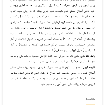
پیش آزمون-پس آزمون همراه با گروه کنترل و پیگیری بود. جامعه آماری پژوهش
کلیه دانش آموزان مقطع دوم متوسطه شهر تهران بودند که به روش نمونه گیری
خوشه ای تک مرحله ای ۳۰ نفر انتخاب و به دو گروه آزمایش (۱۵ نفر) و کنترل
(۱۵ نفر) تقسیم‌بندی شدند گروه آزمایش تحت آموزش خرد ۸ جلسه ۹۰ دقیقه‌ای
(بر مبنای پروتکل طراحی شده توسط پژوهشگر) قرار گرفتند و گروه کنترل در
لیست انتظار ماندند. اطلاعات اصلی این پژوهش با استفاده از پرسشنامه سرمایه
روانشناختی (مک گی، ۲۰۱۱) به دست آمد. در تجزیه و تحلیل اطلاعات از آمار
توصیفی (میانگین، انحراف معیار، چولگی-کشیدگی، کمینه و بیشینه) و آمار
استنباطی (تحلیل کوواریانس چندمتغیره) استفاده شد.
یافته ها:
نتایج نشان داد که آموزش خرد باعث افزایش سرمایه روانشناختی و مولفه
های تاب آوری، خودکارآمدی، امید و خوش بینی دانش آموزان شد.
نتیجه گیری:
همچنین نتایج نشان داد آموزش خرد بر سرمایه روانشناختی دانش
آموزان دوره دوم مقطع متوسطه شهر تهران در طول زمان اثربخش است. مطالعه
حاضر نشان داد که آموزش خردمندی می تواند به عنوان یک مداخله اثربخش در
افزایش سرمایه روانشناختی دانش آموزان محسوب شود.
دانلودها