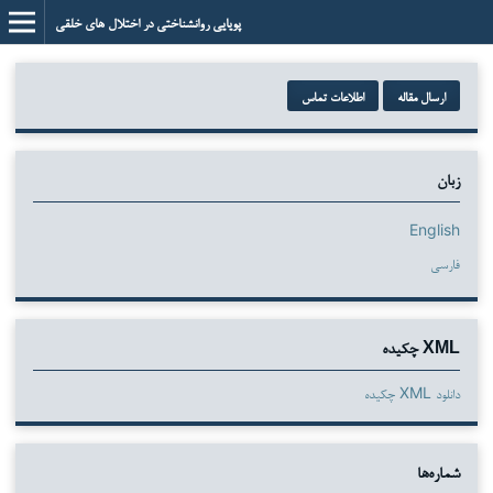
پویایی روانشناختی در اختلال های خلقی
ارسال مقاله
اطلاعات تماس
زبان
English
فارسی
XML چکیده
دانلود XML چکیده
شماره‌ها