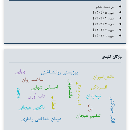
در دست انتشار
دوره ۵ (۱۴۰۵)
دوره ۴ (۱۴۰۴)
دوره ۳ (۱۴۰۳)
دوره ۲ (۱۴۰۲)
دوره ۱ (۱۴۰۱)
واژگان کلیدی
پایایی
بهزیستی روانشناختی
دانش‌آموزان
سلامت روان
دانشجویان
کیفیت زندگی
افسردگی
احساس تنهایی
زوجین
نوجوانان
تاب آوری
اضطراب
افکار خودکشی
ناگویی هیجانی
زنان
تنظیم هیجان
درمان شناختی رفتاری