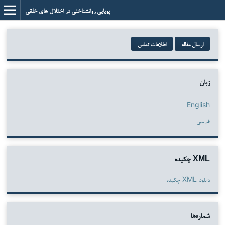
پویایی روانشناختی در اختلال های خلقی
ارسال مقاله
اطلاعات تماس
زبان
English
فارسی
XML چکیده
دانلود XML چکیده
شماره‌ها