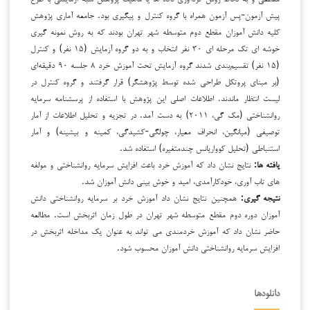
پیش آزمون-پس آزمون همراه با گروه کنترل و پیگیری بود. جامعه آماری پژوهش
کلیه دانش آموزان مقطع دوم متوسطه شهر تهران بودند که به روش نمونه گیری
خوشه ای تک مرحله ای ۳۰ نفر انتخاب و به دو گروه آزمایش (۱۵ نفر) و کنترل
(۱۵ نفر) تقسیم‌بندی شدند گروه آزمایش تحت آموزش خرد ۸ جلسه ۹۰ دقیقه‌ای
(بر مبنای پروتکل طراحی شده توسط پژوهشگر) قرار گرفتند و گروه کنترل در
لیست انتظار ماندند. اطلاعات اصلی این پژوهش با استفاده از پرسشنامه سرمایه
روانشناختی (مک گی، ۲۰۱۱) به دست آمد. در تجزیه و تحلیل اطلاعات از آمار
توصیفی (میانگین، انحراف معیار، چولگی-کشیدگی، کمینه و بیشینه) و آمار
استنباطی (تحلیل کوواریانس چندمتغیره) استفاده شد.
یافته ها:
نتایج نشان داد که آموزش خرد باعث افزایش سرمایه روانشناختی و مولفه
های تاب آوری، خودکارآمدی، امید و خوش بینی دانش آموزان شد.
نتیجه گیری:
همچنین نتایج نشان داد آموزش خرد بر سرمایه روانشناختی دانش
آموزان دوره دوم مقطع متوسطه شهر تهران در طول زمان اثربخش است. مطالعه
حاضر نشان داد که آموزش خردمندی می تواند به عنوان یک مداخله اثربخش در
افزایش سرمایه روانشناختی دانش آموزان محسوب شود.
دانلودها