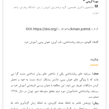
مهسا کریمی *
دانشجوی دکتری تخصصی، گروه برنامه‌ریزی آموزش از دور، دانشگاه پیام نور، واحد
امارات
https://doi.org/۱۰.۶۱۸۳۸/kman.pdmd.۱.۲.۳
DOI:
سرمایه روانشناختی, تاب آوری, خوش بینی, آموزش خرد
کلمات کلیدی:
چکیده
هدف:
سرمایه های روانشناختی یکی از شاخص های روان شناختی مثبت گرا می
باشد که با ویژگی های خوش بینی، داشتن پشتکار، اسناد مثبت به خود و تحمل
کردن مشکلات تعریف می شود. این مطالعه با عنوان بررسی اثربخشی آموزش خرد بر
سرمایه روانشناختی دانش­آموزان دوره دوم مقطع متوسطه شهر تهران در سال ۱۳۹۸
انجام شد.
روش:
پژوهش حاضر به لحاظ هدف کاربردی، به لحاظ زمان گردآوری داده ها
مقطعی و به لحاظ روش گردآوری داده ها یا ماهیت پژوهش شبه آزمایشی با طرح