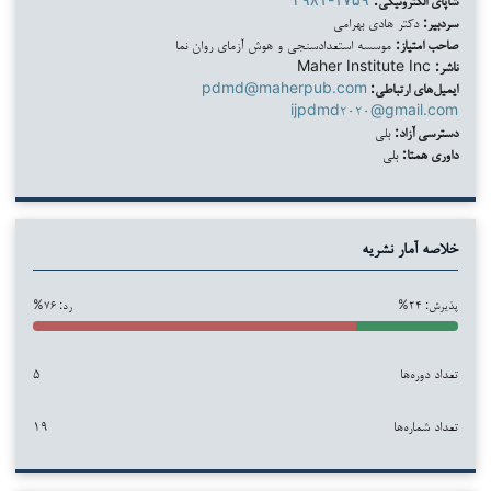
سردبیر:
دکتر هادی بهرامی
صاحب امتیاز:
موسسه استعدادسنجی و هوش آزمای روان نما
ناشر:
Maher Institute Inc
ایمیل‌های ارتباطی:
pdmd@maherpub.com
ijpdmd۲۰۲۰@gmail.com
دسترسی آزاد:
بلی
داوری همتا:
بلی
خلاصه آمار نشریه
پذیرش: ۲۴%
رد: ۷۶%
تعداد دوره‌ها
۵
تعداد شماره‌ها
۱۹