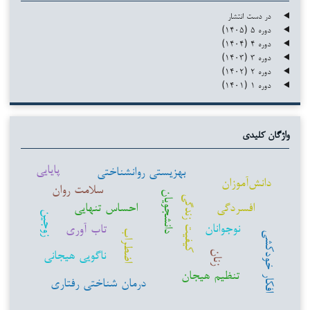
در دست انتشار
دوره ۵ (۱۴۰۵)
دوره ۴ (۱۴۰۴)
دوره ۳ (۱۴۰۳)
دوره ۲ (۱۴۰۲)
دوره ۱ (۱۴۰۱)
واژگان کلیدی
پایایی
بهزیستی روانشناختی
دانش‌آموزان
سلامت روان
دانشجویان
کیفیت زندگی
افسردگی
احساس تنهایی
زوجین
نوجوانان
تاب آوری
اضطراب
افکار خودکشی
ناگویی هیجانی
زنان
تنظیم هیجان
درمان شناختی رفتاری