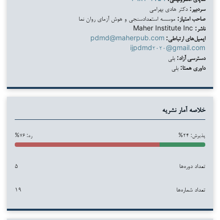
سردبیر:
دکتر هادی بهرامی
صاحب امتیاز:
موسسه استعدادسنجی و هوش آزمای روان نما
ناشر:
Maher Institute Inc
ایمیل‌های ارتباطی:
pdmd@maherpub.com
ijpdmd۲۰۲۰@gmail.com
دسترسی آزاد:
بلی
داوری همتا:
بلی
خلاصه آمار نشریه
پذیرش: ۲۴%
رد: ۷۶%
تعداد دوره‌ها
۵
تعداد شماره‌ها
۱۹