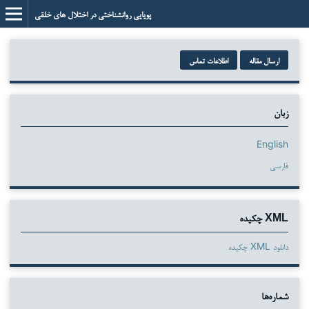
پویایی روانشناختی در اختلال های خلقی
ارسال مقاله
اطلاعات تماس
زبان
English
فارسی
XML چکیده
دانلود XML چکیده
شماره‌ها