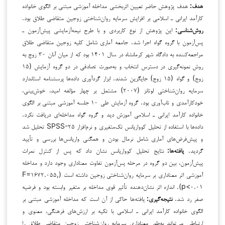
هدف:
هدف پژوهش حاضر تعیین اثربخشی مداخله آموزشی مبتنی بر الگوی خانواده
کارآمد ایرانی ـ اسلامی بر افزایش سرمایه روان‌شناختی زوجین متقاضی طلاق بود.
روش‌شناسی:
این پژوهش از نوع کاربردی و با طرح نیمه‌آزمایشی پیش‌آزمون ـ
پس‌آزمون با گروه گواه اجرا شد. جامعه آماری شامل کلیه زوجین متقاضی طلاق
مراجعه‌کننده به دادگاه شهر کرمانشاه در سال ۱۴۰۱ بود که از میان آنان ۳۰ زوج به
روش نمونه‌گیری در دسترس انتخاب و به‌صورت تصادفی در دو گروه آزمایش (۱۵
زوج) و گواه (۱۵ زوج) جایگزین شدند. ابزار گردآوری داده‌ها پرسشنامه استاندارد
سرمایه روان‌شناختی لوتانز (۲۰۰۷) مشتمل بر چهار مؤلفه امید، خوش‌بینی،
خودکارآمدی و تاب‌آوری بود. گروه آزمایش طی ۱۰ جلسه آموزشی مبتنی بر الگوی
خانواده کارآمد ایرانی ـ اسلامی آموزش دید و گروه گواه مداخله‌ای دریافت نکرد.
داده‌ها با استفاده از تحلیل کوواریانس تک‌متغیری و نرم‌افزار SPSS-۲۵ تحلیل شد
و پیش‌فرض‌های آماری شامل نرمال بودن و همگنی واریانس‌ها بررسی و تأیید
گردید.
یافته‌ها:
نتایج تحلیل کوواریانس نشان داد که پس از کنترل نمرات
پیش‌آزمون، بین دو گروه در مرحله پس‌آزمون تفاوت معناداری وجود دارد و مداخله
آموزشی اثر معناداری بر سرمایه روان‌شناختی زوجین داشته است (F=۱۶۷۲.۰۵۵,
p<۰.۰۱). اندازه اثر نشان‌دهنده تأثیر قوی مداخله بر متغیر وابسته بود و فرضیه
صفر رد شد.
نتیجه‌گیری
:
یافته‌ها حاکی از آن است که مداخله آموزشی مبتنی بر
الگوی خانواده کارآمد ایرانی ـ اسلامی با تکیه بر ارزش‌های فرهنگی، معنوی و
ارتباطی می‌تواند به‌طور معناداری سرمایه روان‌شناختی زوجین متقاضی طلاق را