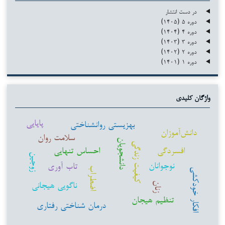
در دست انتشار
دوره ۵ (۱۴۰۵)
دوره ۴ (۱۴۰۴)
دوره ۳ (۱۴۰۳)
دوره ۲ (۱۴۰۲)
دوره ۱ (۱۴۰۱)
واژگان کلیدی
پایایی
بهزیستی روانشناختی
دانش‌آموزان
سلامت روان
دانشجویان
کیفیت زندگی
افسردگی
احساس تنهایی
زوجین
نوجوانان
تاب آوری
اضطراب
افکار خودکشی
ناگویی هیجانی
زنان
تنظیم هیجان
درمان شناختی رفتاری