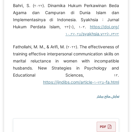
Bahri, S. (۲۰۲۲). Dinamika Hukum Perkawinan Beda
Agama dan Campuran di Dunia Islam dan
Implementasinya di Indonesia. Syakhsia : Jurnal
Hukum Perdata Islam, ۲۳(۱), ۱۰۳.
https://doi.org/
۱۰.۳۷۰۳۵/syakhsia.v۲۳i۱.۶۴۷۳
Fathollahi, M. M., & Arifi, M. (۲۰۲۲). The effectiveness of
training effective interpersonal communication skills on
marital reluctance in women with incompatible
husbands. New Strategies in Psychology and
Educational Sciences, ۱۳.
https://ijndibs.com/article-۱-۷۳۵-fa.html
نمایش منابع بیشتر
PDF