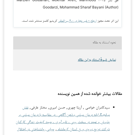
Goodarzi, Mohammad Sharaf Bayani (Author)
این اثر تحت مجوز
ارجاع - غیر تجاری ۴.۰ بین‌المللی
کریتیو کامنز منتشر شده است.
نحوه استناد به مقاله
نمایش شیوهٔ استناد به این مقاله
مقالات بیشتر خوانده شده از همین نویسنده
سیدکامران خواصی , آزیتا چهری, حسن امیری, مختار عارفی,
نقش
میانجیگرایانه درمان مبتنی برذهن آگاهی در مقایسه با درمان مبتنی بر
پذیرش و تعهد در سخت رویی ، تاب آوری ، بهبود کیفیت زندگی کارکنان
شرکت توزیع نیروی بر ق استان کرمانشاه
,
پویایی روانشناختی در اختلال