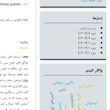
دانلود XML چکیده
۳۸/kman.pdmd.۱.۲.۳
شماره‌ها
سرمایه روان
کلمات کلیدی:
در دست انتشار
دوره ۵ (۱۴۰۵)
دوره ۴ (۱۴۰۴)
دوره ۳ (۱۴۰۳)
چکیده
دوره ۲ (۱۴۰۲)
دوره ۱ (۱۴۰۱)
هدف:
سرمایه های روانشن
ویژگی های خوش بینی، دا
شود. این مطالعه با عنوان
واژگان کلیدی
دوم مقطع متوسطه شهر تهران در سال
روش:
پژوهش حاضر به لحاظ
ناگویی هیجانی
افسردگی
روش گردآوری داده ها یا 
پایایی
گروه کنترل و پیگیری بو
افکار خودکشی
کیفیت زندگی
دانشجویان
نوجوانان
زوجین
اضطراب
جلسه ۹۰ دقیقه‌ای