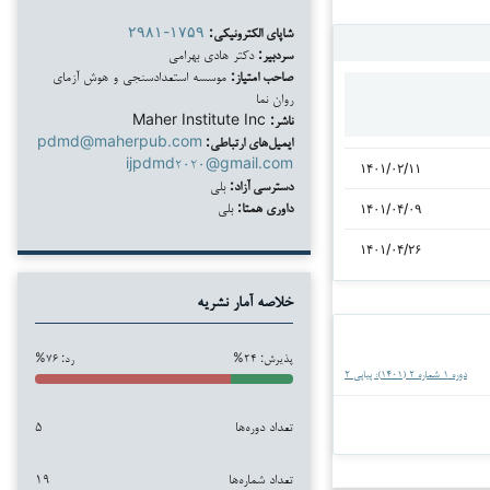
شاپای الکترونیکی:
۲۹۸۱-۱۷۵۹
سردبیر:
دکتر هادی بهرامی
صاحب امتیاز:
موسسه استعدادسنجی و هوش آزمای
روان نما
ناشر:
Maher Institute Inc
ایمیل‌های ارتباطی:
pdmd@maherpub.com
ijpdmd۲۰۲۰@gmail.com
۱۴۰۱/۰۲/۱۱
دسترسی آزاد:
بلی
داوری همتا:
بلی
۱۴۰۱/۰۴/۰۹
۱۴۰۱/۰۴/۲۶
خلاصه آمار نشریه
پذیرش: ۲۴%
رد: ۷۶%
دوره ۱ شماره ۲ (۱۴۰۱): پیاپی ۲
تعداد دوره‌ها
۵
تعداد شماره‌ها
۱۹