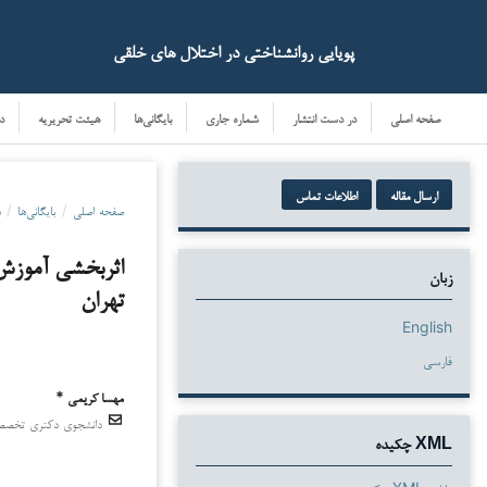
پویایی روانشناختی در اختلال های خلقی
صفحه اصلی
در دست انتشار
شماره جاری
بایگانی‌ها
هیئت تحریریه
د
ارسال مقاله
اطلاعات تماس
صفحه اصلی
/
بایگانی‌ها
/
دو
اثربخشی آموزش 
زبان
تهران
English
فارسی
مهسا کریمی *
دانشجوی دکتری تخصصی، گ
دانلودها
XML چکیده