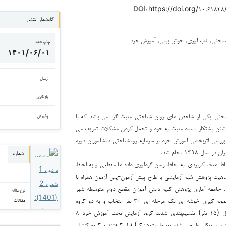
https://doi.org/۱۰.۶۱۸
DOI:
گاه‌شمار انتشار
شناختی, تاب آوری, خوش بینی, آموزش خرد
چاپ شده
۱۴۰۱/۰۶/۰۱
ارسال
بازنگری
اختی یکی از شاخص های روان شناختی مثبت گرا می باشد که با
پذیرش
شتن پشتکار، اسناد مثبت به خود و تحمل کردن مشکلات تعریف می
 بررسی اثربخشی آموزش خرد بر سرمایه روانشناختی دانش­آموزان دوره
 ۱۳۹۸ انجام شد.
شماره
 هدف کاربردی، به لحاظ زمان گردآوری داده ها مقطعی و به لحاظ
ماهیت پژوهش شبه آزمایشی با طرح پیش آزمون-پس آزمون همراه با
د. جامعه آماری پژوهش کلیه دانش آموزان مقطع دوم متوسطه شهر
نوع مقاله
تهران بودند که به روش نمونه گیری خوشه ای تک مرحله ای ۳۰ نفر انتخاب و به دو گروه
مقالات
آزمایش (۱۵ نفر) و کنترل (۱۵ نفر) تقسیم‌بندی شدند گروه آزمایش تحت آموزش خرد ۸
 (بر مبنای پروتکل طراحی شده توسط پژوهشگر) قرار گرفتند و گروه کنترل