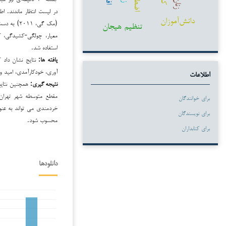
زنان
در لیست انتظار ماندند. ا
دانش‌آموزان
(مک گی، ۱۱
تنظیم هیجان
معیار، چولگی-کشیدگی، کم
استفاده شد.
یافته ها:
نتایج نشان داد 
آوری، خودکارآمدی، امید 
اطلاعات
نتیجه گیری:
همچنین نتایج 
مقطع متوسطه شهر تهران
برای خوانندگان
خردمندی می تواند به عنو
برای نویسندگان
محسوب شود.
برای کتابداران
دانلودها