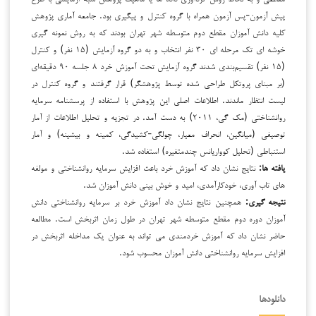
پیش آزمون-پس آزمون همراه با گروه کنترل و پیگیری بود. جامعه آماری پژوهش
کلیه دانش آموزان مقطع دوم متوسطه شهر تهران بودند که به روش نمونه گیری
خوشه ای تک مرحله ای ۳۰ نفر انتخاب و به دو گروه آزمایش (۱۵ نفر) و کنترل
(۱۵ نفر) تقسیم‌بندی شدند گروه آزمایش تحت آموزش خرد ۸ جلسه ۹۰ دقیقه‌ای
(بر مبنای پروتکل طراحی شده توسط پژوهشگر) قرار گرفتند و گروه کنترل در
لیست انتظار ماندند. اطلاعات اصلی این پژوهش با استفاده از پرسشنامه سرمایه
روانشناختی (مک گی، ۲۰۱۱) به دست آمد. در تجزیه و تحلیل اطلاعات از آمار
توصیفی (میانگین، انحراف معیار، چولگی-کشیدگی، کمینه و بیشینه) و آمار
استنباطی (تحلیل کوواریانس چندمتغیره) استفاده شد.
یافته ها:
نتایج نشان داد که آموزش خرد باعث افزایش سرمایه روانشناختی و مولفه
های تاب آوری، خودکارآمدی، امید و خوش بینی دانش آموزان شد.
نتیجه گیری:
همچنین نتایج نشان داد آموزش خرد بر سرمایه روانشناختی دانش
آموزان دوره دوم مقطع متوسطه شهر تهران در طول زمان اثربخش است. مطالعه
حاضر نشان داد که آموزش خردمندی می تواند به عنوان یک مداخله اثربخش در
افزایش سرمایه روانشناختی دانش آموزان محسوب شود.
دانلودها