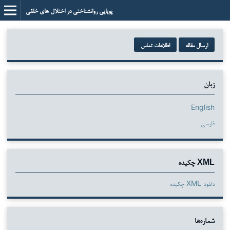
پویایی روانشناختی در اختلال های خلقی
ارسال مقاله
اطلاعات تماس
زبان
English
فارسی
XML چکیده
دانلود XML چکیده
شماره‌ها