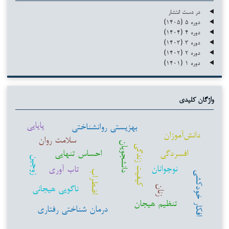
در دست انتشار
دوره ۵ (۱۴۰۵)
دوره ۴ (۱۴۰۴)
دوره ۳ (۱۴۰۳)
دوره ۲ (۱۴۰۲)
دوره ۱ (۱۴۰۱)
واژگان کلیدی
پایایی
بهزیستی روانشناختی
دانش‌آموزان
سلامت روان
دانشجویان
کیفیت زندگی
افسردگی
احساس تنهایی
زوجین
نوجوانان
تاب آوری
اضطراب
افکار خودکشی
ناگویی هیجانی
زنان
تنظیم هیجان
درمان شناختی رفتاری