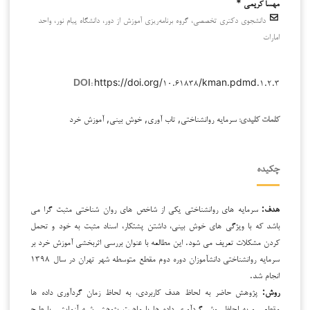
مهسا کریمی *
دانشجوی دکتری تخصصی، گروه برنامه‌ریزی آموزش از دور، دانشگاه پیام نور، واحد
امارات
https://doi.org/۱۰.۶۱۸۳۸/kman.pdmd.۱.۲.۳
DOI:
سرمایه روانشناختی, تاب آوری, خوش بینی, آموزش خرد
کلمات کلیدی:
چکیده
هدف:
سرمایه های روانشناختی یکی از شاخص های روان شناختی مثبت گرا می
باشد که با ویژگی های خوش بینی، داشتن پشتکار، اسناد مثبت به خود و تحمل
کردن مشکلات تعریف می شود. این مطالعه با عنوان بررسی اثربخشی آموزش خرد بر
سرمایه روانشناختی دانش­آموزان دوره دوم مقطع متوسطه شهر تهران در سال ۱۳۹۸
انجام شد.
روش:
پژوهش حاضر به لحاظ هدف کاربردی، به لحاظ زمان گردآوری داده ها
مقطعی و به لحاظ روش گردآوری داده ها یا ماهیت پژوهش شبه آزمایشی با طرح