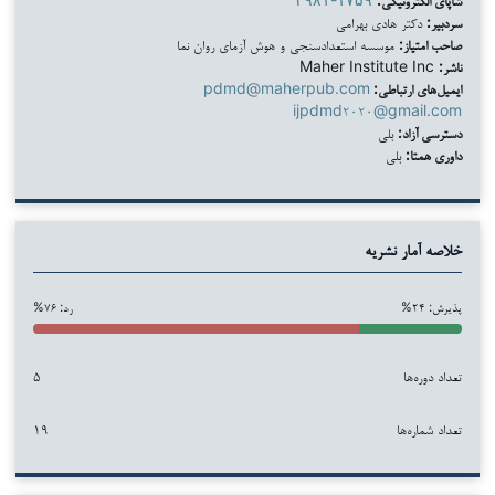
سردبیر:
دکتر هادی بهرامی
صاحب امتیاز:
موسسه استعدادسنجی و هوش آزمای روان نما
ناشر:
Maher Institute Inc
ایمیل‌های ارتباطی:
pdmd@maherpub.com
ijpdmd۲۰۲۰@gmail.com
دسترسی آزاد:
بلی
داوری همتا:
بلی
خلاصه آمار نشریه
پذیرش: ۲۴%
رد: ۷۶%
تعداد دوره‌ها
۵
تعداد شماره‌ها
۱۹