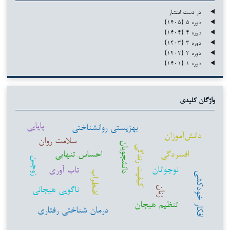
در دست انتشار
دوره ۵ (۱۴۰۵)
دوره ۴ (۱۴۰۴)
دوره ۳ (۱۴۰۳)
دوره ۲ (۱۴۰۲)
دوره ۱ (۱۴۰۱)
واژگان کلیدی
پایایی
بهزیستی روانشناختی
دانش‌آموزان
سلامت روان
دانشجویان
کیفیت زندگی
افسردگی
احساس تنهایی
زوجین
نوجوانان
تاب آوری
اضطراب
افکار خودکشی
ناگویی هیجانی
زنان
تنظیم هیجان
درمان شناختی رفتاری