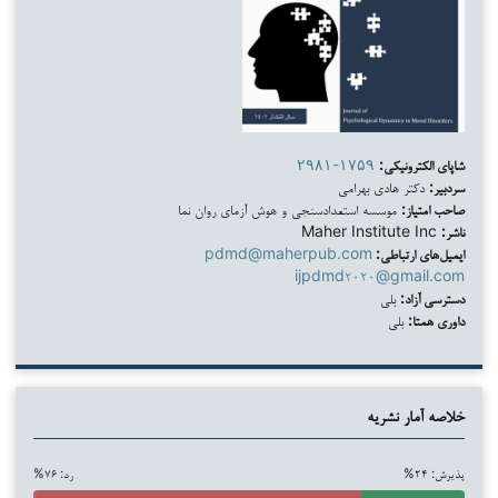
شاپای الکترونیکی:
۲۹۸۱-۱۷۵۹
سردبیر:
دکتر هادی بهرامی
صاحب امتیاز:
موسسه استعدادسنجی و هوش آزمای روان نما
ناشر:
Maher Institute Inc
ایمیل‌های ارتباطی:
pdmd@maherpub.com
ijpdmd۲۰۲۰@gmail.com
دسترسی آزاد:
بلی
داوری همتا:
بلی
خلاصه آمار نشریه
پذیرش: ۲۴%
رد: ۷۶%