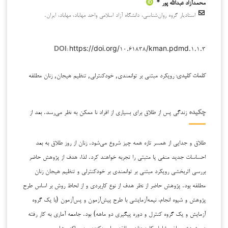
محمدآزاد عبدالله پور *
استادیار گروه روان‌شناسی، دانشگاه آزاد اسلامی واحد مهاباد، مهاباد، ایران.
https://doi.org/۱۰.۶۱۸۳۸/kman.pdmd.۱.۱.۳
DOI:
رویکرد مبتنی بر توانمندی, خودکنترلی, تنظیم هیجان, زنان مطلقه
کلمات کلیدی:
زندگی پس از طلاق برای بسیاری از افراد نا ممکن به نظر می‌رسد. بعد از
چکیده
طلاق و جدایی از همسر تازه همه چیز شروع می‌شود. زنان از روز طلاق به بعد
احساسات جدید منفی یا مثبتی را تجربه خواهند کرد. لذا، هدف از پژوهش حاضر
بررسی اثربخشی رویکرد مبتنی بر توانمندی بر خودکنترلی و تنظیم هیجان زنان
مطلقه بود. پژوهش حاضر از نظر هدف از نوع کاربردی و از لحاظ روش بر اساس طرح
پژوهش و شیوه انجام، نیمه‌آزمایشی با طرح پیش‌آزمون و پس‌آزمون (با یک گروه
آزمایش و یک گروه کنترل و دوره پیگیری دو ماهه) بود. جامعه آماری به کار رفته
در پژوهش حاضر شامل کلیه زنان مطلقه مراجعه‌کننده به مراکز مشاوره و