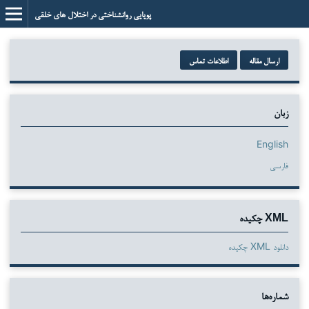
پویایی روانشناختی در اختلال های خلقی
ارسال مقاله
اطلاعات تماس
زبان
English
فارسی
XML چکیده
دانلود XML چکیده
شماره‌ها