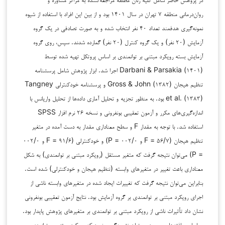
روان‌درمانی منطقه ۷ تهران در سال ۱۴۰۱ بود و از بین این افراد با استفاده از شیوه
نمونه‌گیری هدفمند تعداد ۴۰ نفر انتخاب شده و به صورت تصادفی در یک گروه
آزمایش (۲۰ نفر) و یک گروه کنترل (۲۰ نفر) گمارده شدند. سپس، روی گروه
آزمایش بسته رویکرد مبتنی بر توانمندی بر اساس پروتکل تهیه شده توسط
Darbani & Parsakia (۱۴۰۱) اجرا شد. ابزار پژوهش شامل پرسشنامه
تنظیم هیجان Gross & John (۱۳۸۲) و پرسشنامه خودکنترلی Tangney
et al. (۱۳۸۳) بود. به منظور تجزیه و تحلیل آماری داده‌ها از تحلیل واریانس با
اندازه‌گیری‌های مکرر و آزمون تعقیبی بونفرونی و نسخه ۲۶ نرم افزار SPSS
استفاده شد. با توجه به مقدار F و سطح معناداری مقدار به دست آمده در متغیر
تنظیم هیجان (۵۶/۷ = F و ۰۰۲/۰ = P) و خودکنترلی (۹۱/۶ = F و ۰۰۲/۰
= P) می‌توان نتیجه گرفت که متغیر مستقل (رویکرد مبتنی بر توانمندی) به شکل
معناداری باعث تغییر در متغیرهای وابسته (تنظیم هیجان و خودکنترلی) شده است.
بنابراین می‌توان نتیجه گرفت که تغییرات ایجاد شده در متغیرهای وابسته ناشی از
اجرای رویکرد مبتنی بر توانمندی بر گروه آزمایش بود. نتایج آزمون تعقیبی بونفرونی
نشان داد تأثیرات ناشی از رویکرد مبتنی بر توانمندی بر متغیرهای پژوهش پایدار بود.
بر اساس یافته‌های موجود می‌توان نتیجه‌گیری نمود که رویکرد مبتنی بر توانمندی بر